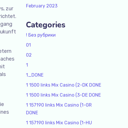
February 2023
s, zur
ichtet.
Categories
zugang
Zukunft
! Без рубрики
01
etern
02
faches
1
mit
als
1_DONE
1 1500 links Mix Casino (2-DK DONE
1 1500 links Mix Casino (3-DE DONE
ie
1 157190 links Mix Casino (1-GR
ines
DONE
1 157190 links Mix Casino (1-HU