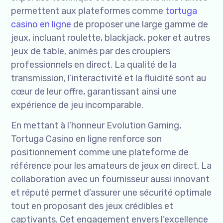
permettent aux plateformes comme
tortuga
casino en ligne
de proposer une large gamme de
jeux, incluant roulette, blackjack, poker et autres
jeux de table, animés par des croupiers
professionnels en direct. La qualité de la
transmission, l’interactivité et la fluidité sont au
cœur de leur offre, garantissant ainsi une
expérience de jeu incomparable.
En mettant à l’honneur Evolution Gaming,
Tortuga Casino en ligne renforce son
positionnement comme une plateforme de
référence pour les amateurs de jeux en direct. La
collaboration avec un fournisseur aussi innovant
et réputé permet d’assurer une sécurité optimale
tout en proposant des jeux crédibles et
captivants. Cet engagement envers l’excellence