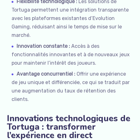
Flexibilité technologique :
Les solutions de
Tortuga permettent une intégration transparente
avec les plateformes existantes d’Evolution
Gaming, réduisant ainsi le temps de mise sur le
marché.
Innovation constante :
Accès à des
fonctionnalités innovantes et à de nouveaux jeux
pour maintenir l’intérêt des joueurs.
Avantage concurrentiel :
Offrir une expérience
de jeu unique et différenciée, ce qui se traduit par
une augmentation du taux de rétention des
clients.
Innovations technologiques de
Tortuga : transformer
l’expérience en direct