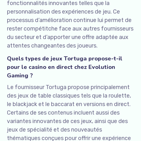
fonctionnalités innovantes telles que la
personnalisation des expériences de jeu. Ce
processus d’amélioration continue lui permet de
rester compétitche face aux autres fournisseurs
du secteur et d’apporter une offre adaptée aux
attentes changeantes des joueurs.
Quels types de jeux Tortuga propose-t-il
pour le casino en direct chez Evolution
Gaming ?
Le fournisseur Tortuga propose principalement
des jeux de table classiques tels que la roulette,
le blackjack et le baccarat en versions en direct.
Certains de ses contenus incluent aussi des
variantes innovantes de ces jeux, ainsi que des
jeux de spécialité et des nouveautés
thématiques conçues pour offrir une expérience