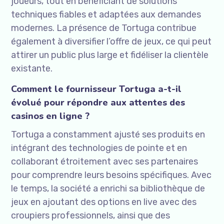
joueurs, tout en bénéficiant de solutions
techniques fiables et adaptées aux demandes
modernes. La présence de Tortuga contribue
également à diversifier l’offre de jeux, ce qui peut
attirer un public plus large et fidéliser la clientèle
existante.
Comment le fournisseur Tortuga a-t-il
évolué pour répondre aux attentes des
casinos en ligne ?
Tortuga a constamment ajusté ses produits en
intégrant des technologies de pointe et en
collaborant étroitement avec ses partenaires
pour comprendre leurs besoins spécifiques. Avec
le temps, la société a enrichi sa bibliothèque de
jeux en ajoutant des options en live avec des
croupiers professionnels, ainsi que des