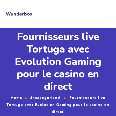
Wunderbox
Fournisseurs live
Tortuga avec
Evolution Gaming
pour le casino en
direct
Home
Uncategorized
Fournisseurs live
Tortuga avec Evolution Gaming pour le casino en
direct