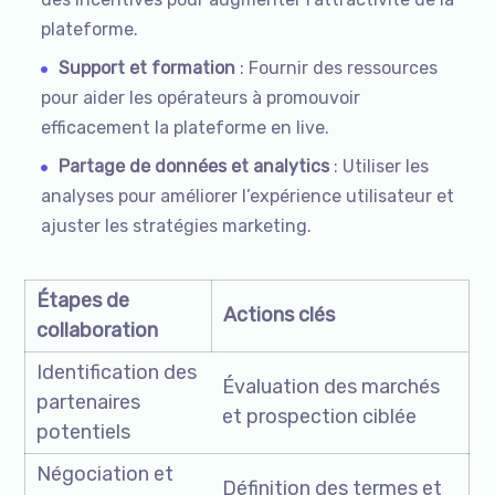
plateforme.
Support et formation
: Fournir des ressources
pour aider les opérateurs à promouvoir
efficacement la plateforme en live.
Partage de données et analytics
: Utiliser les
analyses pour améliorer l’expérience utilisateur et
ajuster les stratégies marketing.
Étapes de
Actions clés
collaboration
Identification des
Évaluation des marchés
partenaires
et prospection ciblée
potentiels
Négociation et
Définition des termes et