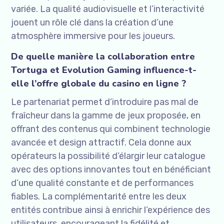
variée. La qualité audiovisuelle et l’interactivité
jouent un rôle clé dans la création d’une
atmosphère immersive pour les joueurs.
De quelle manière la collaboration entre
Tortuga et Evolution Gaming influence-t-
elle l’offre globale du casino en ligne ?
Le partenariat permet d’introduire pas mal de
fraîcheur dans la gamme de jeux proposée, en
offrant des contenus qui combinent technologie
avancée et design attractif. Cela donne aux
opérateurs la possibilité d’élargir leur catalogue
avec des options innovantes tout en bénéficiant
d’une qualité constante et de performances
fiables. La complémentarité entre les deux
entités contribue ainsi à enrichir l’expérience des
utilisateurs, encourageant la fidélité et