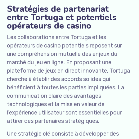
Stratégies de partenariat
entre Tortuga et potentiels
opérateurs de casino
Les collaborations entre Tortuga et les
opérateurs de casino potentiels reposent sur
une compréhension mutuelle des enjeux du
marché du jeu en ligne. En proposant une
plateforme de jeux en direct innovante, Tortuga
cherche à établir des accords solides qui
bénéficient à toutes les parties impliquées. La
communication claire des avantages
technologiques et la mise en valeur de
l’expérience utilisateur sont essentielles pour
attirer des partenaires stratégiques.
Une stratégie clé consiste à développer des