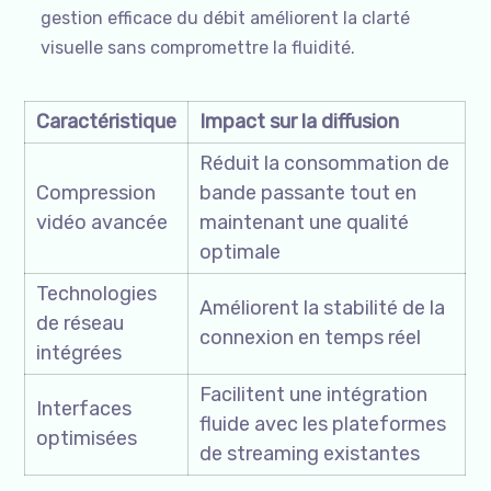
gestion efficace du débit améliorent la clarté
visuelle sans compromettre la fluidité.
Caractéristique
Impact sur la diffusion
Réduit la consommation de
Compression
bande passante tout en
vidéo avancée
maintenant une qualité
optimale
Technologies
Améliorent la stabilité de la
de réseau
connexion en temps réel
intégrées
Facilitent une intégration
Interfaces
fluide avec les plateformes
optimisées
de streaming existantes