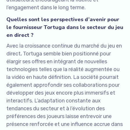
l’engagement dans le long terme.
Quelles sont les perspectives d’avenir pour
le fournisseur Tortuga dans le secteur du jeu
en direct ?
Avec la croissance continue du marché du jeu en
direct, Tortuga semble bien positionné pour
élargir ses offres en intégrant de nouvelles
technologies telles que la réalité augmentée ou
la vidéo en haute définition. La société pourrait
également approfondir ses collaborations pour
développer des jeux encore plus immersifs et
interactifs. L’adaptation constante aux
tendances du secteur et à l’évolution des
préférences des joueurs laisse entrevoir une
présence renforcée et une influence accrue dans