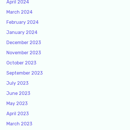
April 2024
March 2024
February 2024
January 2024
December 2023
November 2023
October 2023
September 2023
July 2023
June 2023
May 2023
April 2023
March 2023