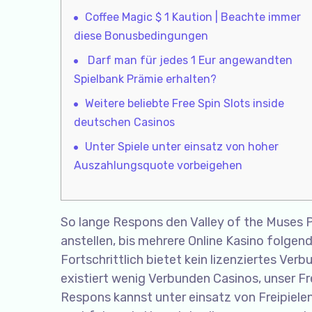
Coffee Magic $ 1 Kaution | Beachte immer
diese Bonusbedingungen
Darf man für jedes 1 Eur angewandten
Spielbank Prämie erhalten?
Weitere beliebte Free Spin Slots inside
deutschen Casinos
Unter Spiele unter einsatz von hoher
Auszahlungsquote vorbeigehen
So lange Respons den Valley of the Muses 
anstellen, bis mehrere Online Kasino folge
Fortschrittlich bietet kein lizenziertes Verb
existiert wenig Verbunden Casinos, unser F
Respons kannst unter einsatz von Freipiele