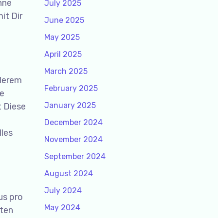
hne
July 2025
it Dir
June 2025
May 2025
April 2025
March 2025
nderem
February 2025
le
January 2025
t Diese
December 2024
lles
November 2024
September 2024
August 2024
July 2024
us pro
May 2024
aten