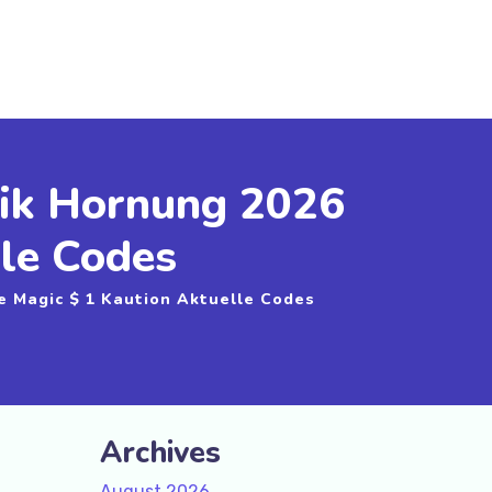
lik Hornung 2026
lle Codes
e Magic $ 1 Kaution Aktuelle Codes
Archives
August 2026