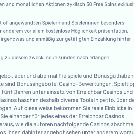
en and monatlichen Aktionen zyklisch 30 Free Spins exklus
rt of angewandten Spielern and Spielerinnen besonders
r anderem vor allem kostenlose Möglichkeit präsentation,
 irgendwas unplanmäßig zur getätigten Einzahlung hinter
ung zu diesem zweck, neue Kunden nach erlangen.
ngebot aber und abermal Freispiele und Bonusguthaben
te sind Bonusangebote, Casino-Bewertungen, Spieltip
a fünf Jahren unter einsatz von Erreichbar Casinos und
asinos haschen deshalb diverse Tools in petto, über d
mögen. Auf diese weise bekommen Sie reale Einblicke in
ie einander für jedes eines der Erreichbar Casinos
 heraus, wie die autoren nachfolgende Casinos abschme
os Ihnen dahinter angebot sehen unter anderem worau