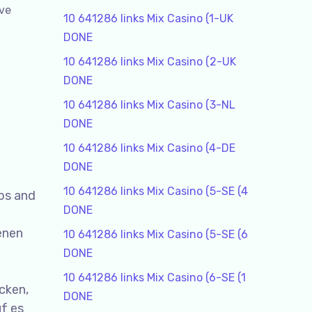
ive
10 641286 links Mix Casino (1-UK
DONE
10 641286 links Mix Casino (2-UK
DONE
10 641286 links Mix Casino (3-NL
DONE
10 641286 links Mix Casino (4-DE
DONE
10 641286 links Mix Casino (5-SE (4
ps and
DONE
enen
10 641286 links Mix Casino (5-SE (6
DONE
10 641286 links Mix Casino (6-SE (1
cken,
DONE
f es