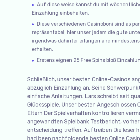
Auf diese weise kannst du mit wöchentlich
Einzahlung einbehalten.
Diese verschiedenen Casinoboni sind as pa
repräsentabel, hier unser jedem die gute unte
irgendwas dahinter erlangen and mindestens
erhalten.
Erstens eignen 25 Free Spins bloß Einzahl
Schließlich, unser besten Online-Casinos a
abzüglich Einzahlung an. Seine Schwerpunk
einfache Anleitungen. Lars schreibt seit qu
Glücksspiele. Unser besten Angeschlossen C
Eltern Der Spielverhalten kontrollieren ver
angewandten Spielbank Testbericht, vorher S
entscheidung treffen. Auftreiben Die leser
had been nachfolgende besten Online Casin