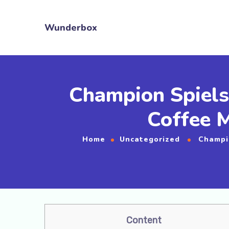
Wunderbox
Champion Spiels
Coffee M
Home
Uncategorized
Champi
Content