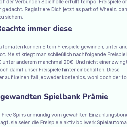
der Verbunden Spielhölle erfüllt tempo. Freispiele o
r gedacht. Registriere Dich jetzt as part of Wheelz, dam
zu sichern.
Beachte immer diese
automaten können Eltern Freispiele gewinnen, unter a
ot. Meist kriegt man schließlich nachfolgende Freispie
0€ unter anderem manchmal 20€. Und nicht einer zwing
edoch damit unser Freispiele hinter einbehalten. Diese
r auf keinen fall jedweder kostenlos, wohl doch der to
angewandten Spielbank Prämie
se Free Spins unmündig vom gewählten Einzahlungsbon
sagt, sie seien die Freispiele aktiv bollwerk Spielautom