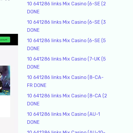
10 641286 links Mix Casino (6-SE (2
DONE
10 641286 links Mix Casino (6-SE (3
DONE
10 641286 links Mix Casino (6-SE (5
DONE
10 641286 links Mix Casino (7-UK (5
DONE
10 641286 links Mix Casino (8-CA-
FR DONE
10 641286 links Mix Casino (8-CA (2
DONE
10 641286 links Mix Casino (AU-1
DONE
10 641286 links Mix Casino (AU-10-