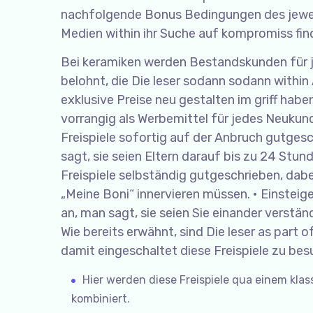
nachfolgende Bonus Bedingungen des jewei
Medien within ihr Suche auf kompromiss finde
Bei keramiken werden Bestandskunden für 
belohnt, die Die leser sodann sodann within 
exklusive Preise neu gestalten im griff hab
vorrangig als Werbemittel für jedes Neukund
Freispiele sofortig auf der Anbruch gutgesc
sagt, sie seien Eltern darauf bis zu 24 Stund
Freispiele selbständig gutgeschrieben, dabei
„Meine Boni“ innervieren müssen. • Einsteige
an, man sagt, sie seien Sie einander verstän
Wie bereits erwähnt, sind Die leser as part 
damit eingeschaltet diese Freispiele zu bes
Hier werden diese Freispiele qua einem kl
kombiniert.