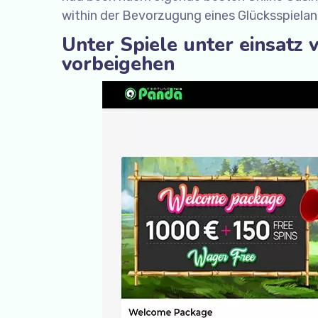
within der Bevorzugung eines Glücksspielanb
Unter Spiele unter einsatz
vorbeigehen