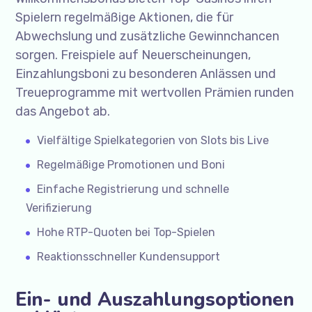
Spielern regelmäßige Aktionen, die für
Abwechslung und zusätzliche Gewinnchancen
sorgen. Freispiele auf Neuerscheinungen,
Einzahlungsboni zu besonderen Anlässen und
Treueprogramme mit wertvollen Prämien runden
das Angebot ab.
Vielfältige Spielkategorien von Slots bis Live
Regelmäßige Promotionen und Boni
Einfache Registrierung und schnelle
Verifizierung
Hohe RTP-Quoten bei Top-Spielen
Reaktionsschneller Kundensupport
Ein- und Auszahlungsoptionen