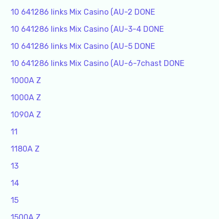
10 641286 links Mix Casino (AU-2 DONE
10 641286 links Mix Casino (AU-3-4 DONE
10 641286 links Mix Casino (AU-5 DONE
10 641286 links Mix Casino (AU-6-7chast DONE
1000A Z
1000A Z
1090A Z
11
1180A Z
13
14
15
1500A Z