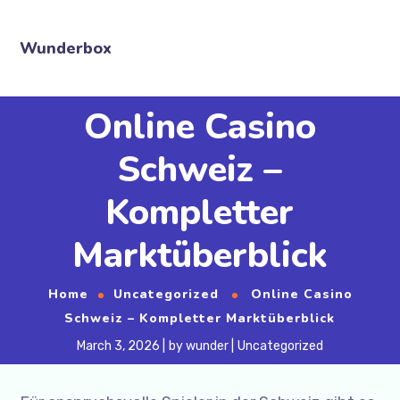
Wunderbox
Online Casino
Schweiz –
Kompletter
Marktüberblick
Home
Uncategorized
Online Casino
Schweiz – Kompletter Marktüberblick
March 3, 2026
by
wunder
Uncategorized