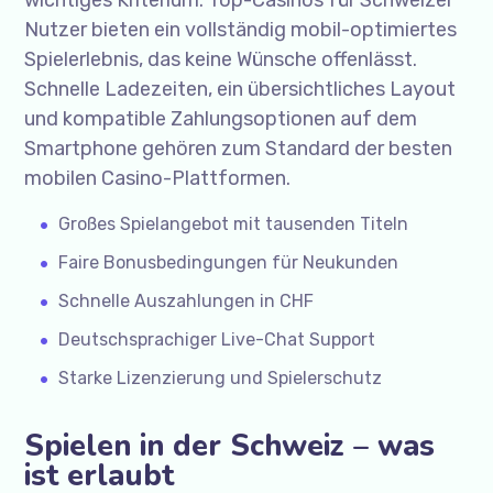
wichtiges Kriterium. Top-Casinos für Schweizer
Nutzer bieten ein vollständig mobil-optimiertes
Spielerlebnis, das keine Wünsche offenlässt.
Schnelle Ladezeiten, ein übersichtliches Layout
und kompatible Zahlungsoptionen auf dem
Smartphone gehören zum Standard der besten
mobilen Casino-Plattformen.
Großes Spielangebot mit tausenden Titeln
Faire Bonusbedingungen für Neukunden
Schnelle Auszahlungen in CHF
Deutschsprachiger Live-Chat Support
Starke Lizenzierung und Spielerschutz
Spielen in der Schweiz – was
ist erlaubt