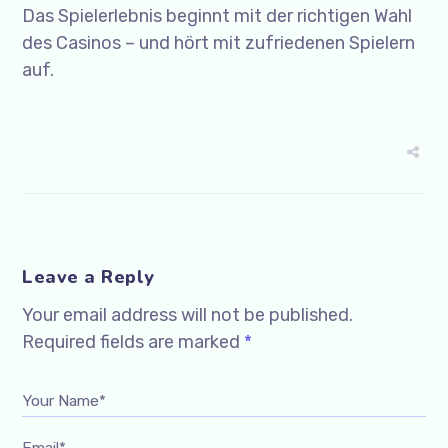
Das Spielerlebnis beginnt mit der richtigen Wahl
des Casinos – und hört mit zufriedenen Spielern
auf.
Leave a Reply
Your email address will not be published.
Required fields are marked
*
Your Name*