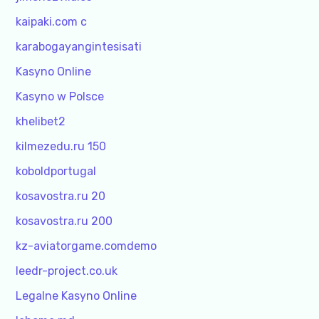
kaipaki.com c
karabogayangintesisati
Kasyno Online
Kasyno w Polsce
khelibet2
kilmezedu.ru 150
koboldportugal
kosavostra.ru 20
kosavostra.ru 200
kz-aviatorgame.comdemo
leedr-project.co.uk
Legalne Kasyno Online