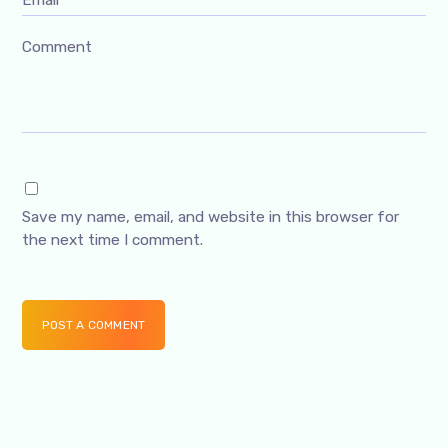
Email*
Comment
Save my name, email, and website in this browser for
the next time I comment.
POST A COMMENT