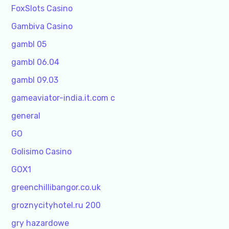
FoxSlots Casino
Gambiva Casino
gambl 05
gambl 06.04
gambl 09.03
gameaviator-india.it.com c
general
GO
Golisimo Casino
GOX1
greenchillibangor.co.uk
groznycityhotel.ru 200
gry hazardowe