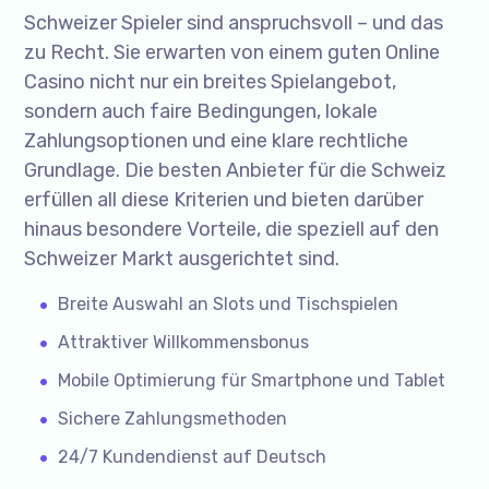
Schweizer Spieler sind anspruchsvoll – und das
zu Recht. Sie erwarten von einem guten Online
Casino nicht nur ein breites Spielangebot,
sondern auch faire Bedingungen, lokale
Zahlungsoptionen und eine klare rechtliche
Grundlage. Die besten Anbieter für die Schweiz
erfüllen all diese Kriterien und bieten darüber
hinaus besondere Vorteile, die speziell auf den
Schweizer Markt ausgerichtet sind.
Breite Auswahl an Slots und Tischspielen
Attraktiver Willkommensbonus
Mobile Optimierung für Smartphone und Tablet
Sichere Zahlungsmethoden
24/7 Kundendienst auf Deutsch