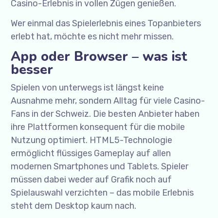
Casino-Erlebnis in vollen Zügen genießen.
Wer einmal das Spielerlebnis eines Topanbieters
erlebt hat, möchte es nicht mehr missen.
App oder Browser – was ist
besser
Spielen von unterwegs ist längst keine
Ausnahme mehr, sondern Alltag für viele Casino-
Fans in der Schweiz. Die besten Anbieter haben
ihre Plattformen konsequent für die mobile
Nutzung optimiert. HTML5-Technologie
ermöglicht flüssiges Gameplay auf allen
modernen Smartphones und Tablets. Spieler
müssen dabei weder auf Grafik noch auf
Spielauswahl verzichten – das mobile Erlebnis
steht dem Desktop kaum nach.