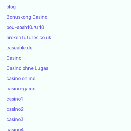
blog
Bonuskong Casino
bou-sosh10.ru 10
brokenfutures.co.uk
caseable.de
Casino
Casino ohne Lugas
casino online
casino-game
casino1
casino2
casino3
casino4