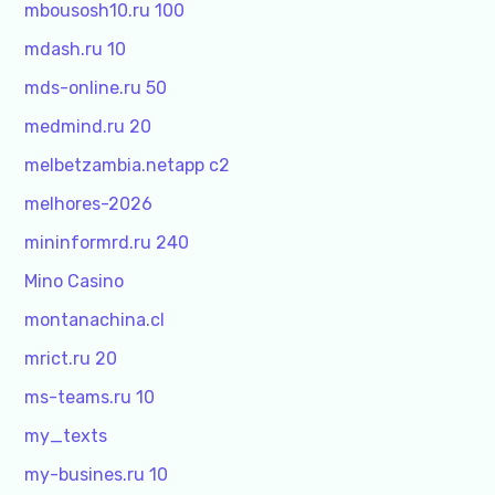
mbousosh10.ru 100
mdash.ru 10
mds-online.ru 50
medmind.ru 20
melbetzambia.netapp c2
melhores-2026
mininformrd.ru 240
Mino Casino
montanachina.cl
mrict.ru 20
ms-teams.ru 10
my_texts
my-busines.ru 10