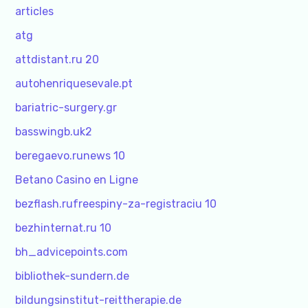
articles
atg
attdistant.ru 20
autohenriquesevale.pt
bariatric-surgery.gr
basswingb.uk2
beregaevo.runews 10
Betano Casino en Ligne
bezflash.rufreespiny-za-registraciu 10
bezhinternat.ru 10
bh_advicepoints.com
bibliothek-sundern.de
bildungsinstitut-reittherapie.de