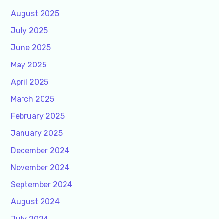
August 2025
July 2025
June 2025
May 2025
April 2025
March 2025
February 2025
January 2025
December 2024
November 2024
September 2024
August 2024
July 2024