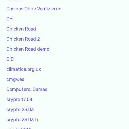
Casinos Ohne Verifizierun
CH
Chicken Road
Chicken Road 2
Chicken Road demo
CIB
climatica.org.uk
cmgv.es
Computers, Games
crypro 17.04
crypto 23.03
crypto 23.03 fr