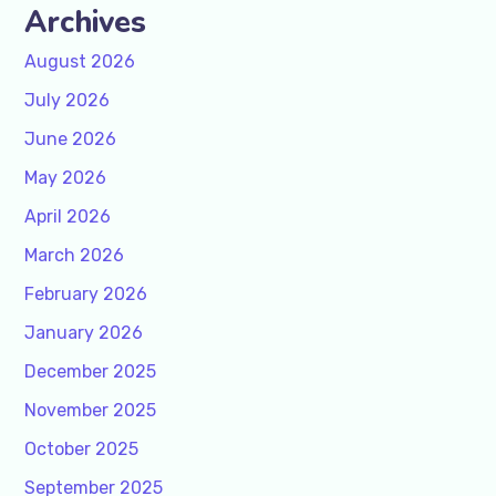
Archives
August 2026
July 2026
June 2026
May 2026
April 2026
March 2026
February 2026
January 2026
December 2025
November 2025
October 2025
September 2025