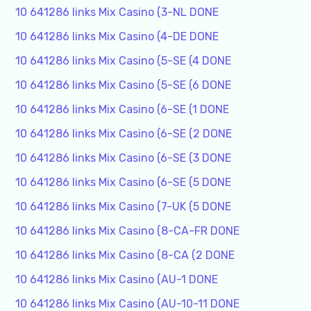
10 641286 links Mix Casino (3-NL DONE
10 641286 links Mix Casino (4-DE DONE
10 641286 links Mix Casino (5-SE (4 DONE
10 641286 links Mix Casino (5-SE (6 DONE
10 641286 links Mix Casino (6-SE (1 DONE
10 641286 links Mix Casino (6-SE (2 DONE
10 641286 links Mix Casino (6-SE (3 DONE
10 641286 links Mix Casino (6-SE (5 DONE
10 641286 links Mix Casino (7-UK (5 DONE
10 641286 links Mix Casino (8-CA-FR DONE
10 641286 links Mix Casino (8-CA (2 DONE
10 641286 links Mix Casino (AU-1 DONE
10 641286 links Mix Casino (AU-10-11 DONE