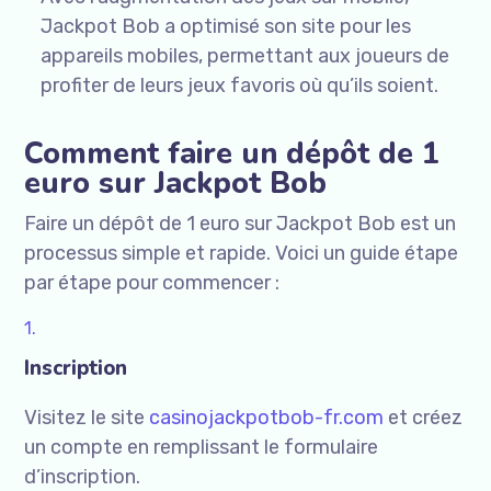
Jackpot Bob a optimisé son site pour les
appareils mobiles, permettant aux joueurs de
profiter de leurs jeux favoris où qu’ils soient.
Comment faire un dépôt de 1
euro sur Jackpot Bob
Faire un dépôt de 1 euro sur Jackpot Bob est un
processus simple et rapide. Voici un guide étape
par étape pour commencer :
Inscription
Visitez le site
casinojackpotbob-fr.com
et créez
un compte en remplissant le formulaire
d’inscription.