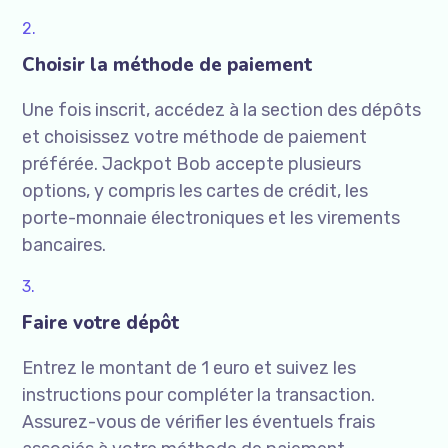
Choisir la méthode de paiement
Une fois inscrit, accédez à la section des dépôts
et choisissez votre méthode de paiement
préférée. Jackpot Bob accepte plusieurs
options, y compris les cartes de crédit, les
porte-monnaie électroniques et les virements
bancaires.
Faire votre dépôt
Entrez le montant de 1 euro et suivez les
instructions pour compléter la transaction.
Assurez-vous de vérifier les éventuels frais