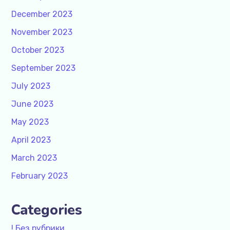
December 2023
November 2023
October 2023
September 2023
July 2023
June 2023
May 2023
April 2023
March 2023
February 2023
Categories
! Без рубрики