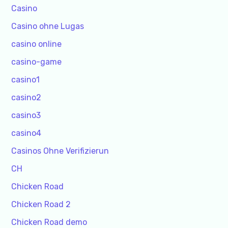
Casino
Casino ohne Lugas
casino online
casino-game
casino1
casino2
casino3
casino4
Casinos Ohne Verifizierun
CH
Chicken Road
Chicken Road 2
Chicken Road demo