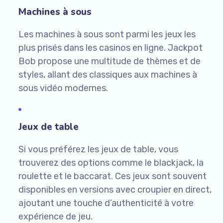
Machines à sous
Les machines à sous sont parmi les jeux les
plus prisés dans les casinos en ligne. Jackpot
Bob propose une multitude de thèmes et de
styles, allant des classiques aux machines à
sous vidéo modernes.
Jeux de table
Si vous préférez les jeux de table, vous
trouverez des options comme le blackjack, la
roulette et le baccarat. Ces jeux sont souvent
disponibles en versions avec croupier en direct,
ajoutant une touche d’authenticité à votre
expérience de jeu.