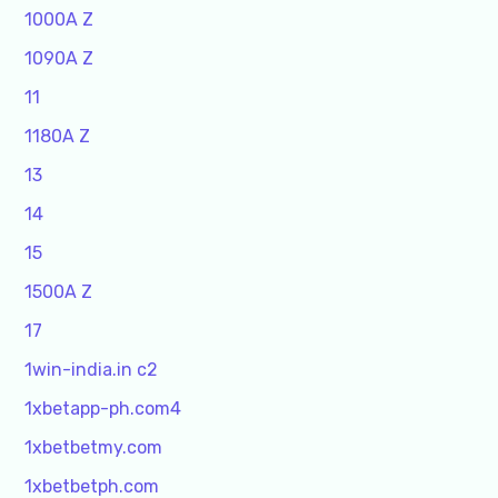
1000A Z
1090A Z
11
1180A Z
13
14
15
1500A Z
17
1win-india.in c2
1xbetapp-ph.com4
1xbetbetmy.com
1xbetbetph.com