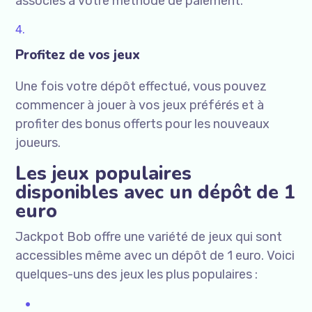
associés à votre méthode de paiement.
Profitez de vos jeux
Une fois votre dépôt effectué, vous pouvez
commencer à jouer à vos jeux préférés et à
profiter des bonus offerts pour les nouveaux
joueurs.
Les jeux populaires
disponibles avec un dépôt de 1
euro
Jackpot Bob offre une variété de jeux qui sont
accessibles même avec un dépôt de 1 euro. Voici
quelques-uns des jeux les plus populaires :