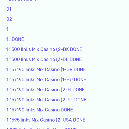
01
02
1
1_DONE
1 1500 links Mix Casino (2-DK DONE
1 1500 links Mix Casino (3-DE DONE
1 157190 links Mix Casino (1-GR DONE
1 157190 links Mix Casino (1-HU DONE
1 157190 links Mix Casino (2-FI DONE
1 157190 links Mix Casino (2-PL DONE
1 157190 links Mix Casino DONE
1 1595 links Mix Casino (2-USA DONE