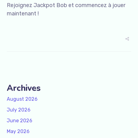
Rejoignez Jackpot Bob et commencez à jouer
maintenant !
Archives
August 2026
July 2026
June 2026
May 2026