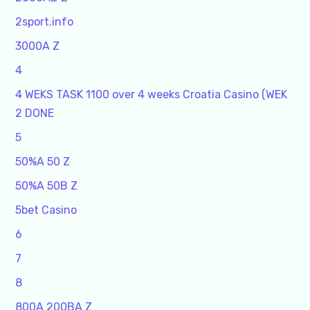
2sport.info
3000A Z
4
4 WEKS TASK 1100 over 4 weeks Croatia Casino (WEK
2 DONE
5
50%A 50 Z
50%A 50B Z
5bet Casino
6
7
8
800A 200BA Z