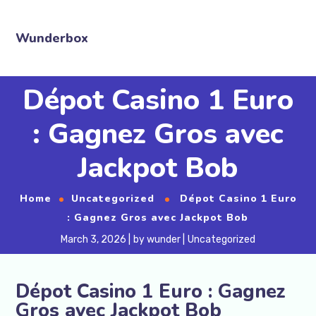
Wunderbox
Dépot Casino 1 Euro
: Gagnez Gros avec
Jackpot Bob
Home
Uncategorized
Dépot Casino 1 Euro
: Gagnez Gros avec Jackpot Bob
March 3, 2026
by
wunder
Uncategorized
Dépot Casino 1 Euro : Gagnez
Gros avec Jackpot Bob