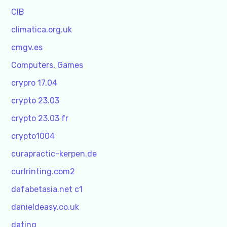
CIB
climatica.org.uk
cmgv.es
Computers, Games
crypro 17.04
crypto 23.03
crypto 23.03 fr
crypto1004
curapractic-kerpen.de
curlrinting.com2
dafabetasia.net c1
danieldeasy.co.uk
dating