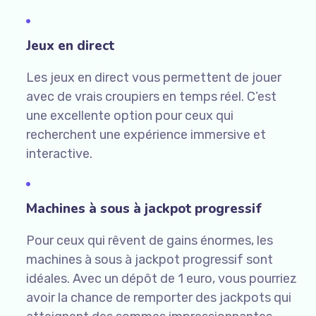
Jeux en direct
Les jeux en direct vous permettent de jouer
avec de vrais croupiers en temps réel. C’est
une excellente option pour ceux qui
recherchent une expérience immersive et
interactive.
Machines à sous à jackpot progressif
Pour ceux qui rêvent de gains énormes, les
machines à sous à jackpot progressif sont
idéales. Avec un dépôt de 1 euro, vous pourriez
avoir la chance de remporter des jackpots qui