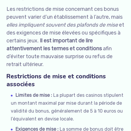
Les restrictions de mise concernant ces bonus
peuvent varier d’un établissement à l’autre, mais
elles impliquent souvent des plafonds de mise
et
des exigences de mise élevées ou spécifiques à
certains jeux.
Il est important de lire
attentivement les termes et conditions
afin
d’éviter toute mauvaise surprise ou refus de
retrait ultérieur.
Restrictions de mise et conditions
associées
Limites de mise :
La plupart des casinos stipulent
un montant maximal par mise durant la période de
validité du bonus, généralement de 5 à 10 euros ou
l’équivalent en devise locale.
Exigences de mise :
La somme de bonus doit être