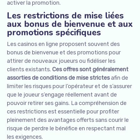
activer la promotion.
Les restrictions de mise liées
aux bonus de bienvenue et aux
promotions spécifiques
Les casinos en ligne proposent souvent des
bonus de bienvenue et des promotions pour
attirer de nouveaux joueurs ou fidéliser les
clients existants.
Ces offres sont généralement
assorties de conditions de mise strictes
afin de
limiter les risques pour l’opérateur et de s’assurer
que le joueur s’engage réellement avant de
pouvoir retirer ses gains. La compréhension de
ces restrictions est essentielle pour profiter
pleinement des avantages offerts sans courir le
risque de perdre le bénéfice en respectant mal
les exigences.