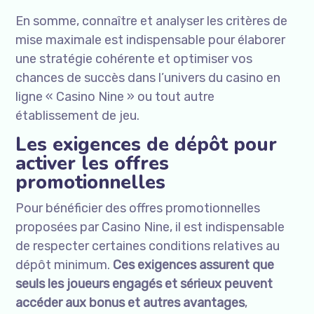
En somme, connaître et analyser les critères de
mise maximale est indispensable pour élaborer
une stratégie cohérente et optimiser vos
chances de succès dans l’univers du casino en
ligne « Casino Nine » ou tout autre
établissement de jeu.
Les exigences de dépôt pour
activer les offres
promotionnelles
Pour bénéficier des offres promotionnelles
proposées par Casino Nine, il est indispensable
de respecter certaines conditions relatives au
dépôt minimum.
Ces exigences assurent que
seuls les joueurs engagés et sérieux peuvent
accéder aux bonus et autres avantages
,