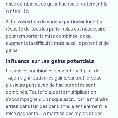
mise combinée, ce qui influence directement la
rentabilité.
3. La validation de chaque pari individuel :
La
réussite de tous les paris inclus est nécessaire
pour remporter la mise combinée, ce qui
augmente la difficulté mais aussi le potentiel de
gains.
Influence sur les gains potentiels
Les mises combinées peuvent multiplier de
façon significative les gains, surtout lorsque
plusieurs paris avec de hautes cotes sont
combinés. Toutefois, cette multiplication
s’accompagne d’un risque accru, car la moindre
erreur dans l’un des paris annule entièrement la
mise gagnante. La maîtrise des règles et des