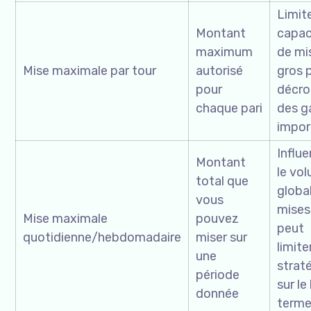
Limite
Montant
capac
maximum
de mi
Mise maximale par tour
autorisé
gros 
pour
décro
chaque pari
des g
impor
Influ
Montant
le vo
total que
globa
vous
mises
Mise maximale
pouvez
peut
quotidienne/hebdomadaire
miser sur
limite
une
strat
période
sur le
donnée
term