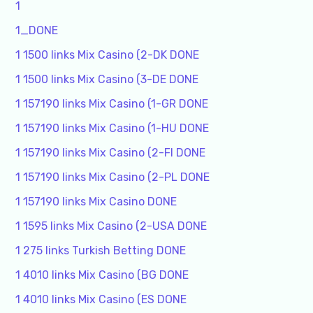
1
1_DONE
1 1500 links Mix Casino (2-DK DONE
1 1500 links Mix Casino (3-DE DONE
1 157190 links Mix Casino (1-GR DONE
1 157190 links Mix Casino (1-HU DONE
1 157190 links Mix Casino (2-FI DONE
1 157190 links Mix Casino (2-PL DONE
1 157190 links Mix Casino DONE
1 1595 links Mix Casino (2-USA DONE
1 275 links Turkish Betting DONE
1 4010 links Mix Casino (BG DONE
1 4010 links Mix Casino (ES DONE