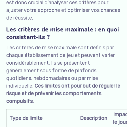
est donc crucial d’analyser ces critères pour
ajuster votre approche et optimiser vos chances
de réussite.
Les critères de mise maximale : en quoi
consistent-ils ?
Les critères de mise maximale sont définis par
chaque établissement de jeu et peuvent varier
considérablement. Ils se présentent
généralement sous forme de plafonds
quotidiens, hebdomadaires ou par mise
individuelle.
Ces limites ont pour but de réguler le
risque et de prévenir les comportements
compulsifs.
Impac
Type de limite
Description
le jou