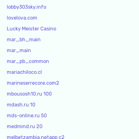
lobby303sky.info
lovelova.com
Lucky Meister Casino
mar_bh_main
mar_main
mar_pb_common
mariachiloco.cl
marineserrecore.com2
mbousosh10.ru 100
mdash.ru 10
mds-online.ru 50
medmind.ru 20
melbetzambia.netapp c2