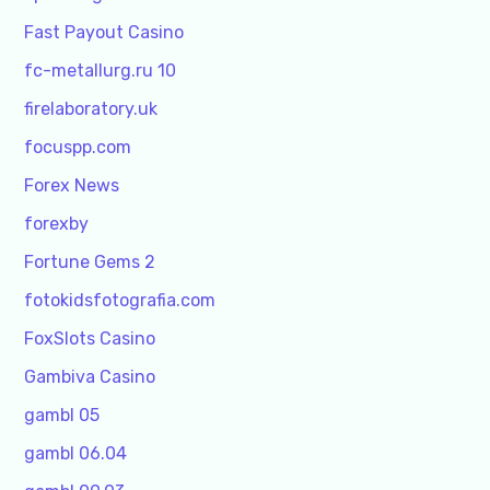
Fast Payout Casino
fc-metallurg.ru 10
firelaboratory.uk
focuspp.com
Forex News
forexby
Fortune Gems 2
fotokidsfotografia.com
FoxSlots Casino
Gambiva Casino
gambl 05
gambl 06.04