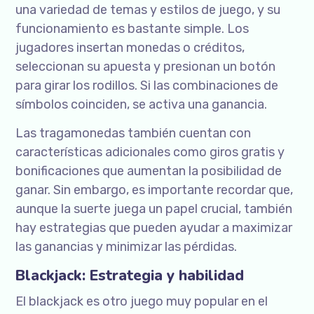
una variedad de temas y estilos de juego, y su
funcionamiento es bastante simple. Los
jugadores insertan monedas o créditos,
seleccionan su apuesta y presionan un botón
para girar los rodillos. Si las combinaciones de
símbolos coinciden, se activa una ganancia.
Las tragamonedas también cuentan con
características adicionales como giros gratis y
bonificaciones que aumentan la posibilidad de
ganar. Sin embargo, es importante recordar que,
aunque la suerte juega un papel crucial, también
hay estrategias que pueden ayudar a maximizar
las ganancias y minimizar las pérdidas.
Blackjack: Estrategia y habilidad
El blackjack es otro juego muy popular en el