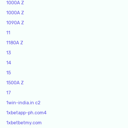
1000A Z
1000A Z
1090A Z
11
1180A Z
13
14
15
1500A Z
17
1win-india.in c2
1xbetapp-ph.com4
1xbetbetmy.com