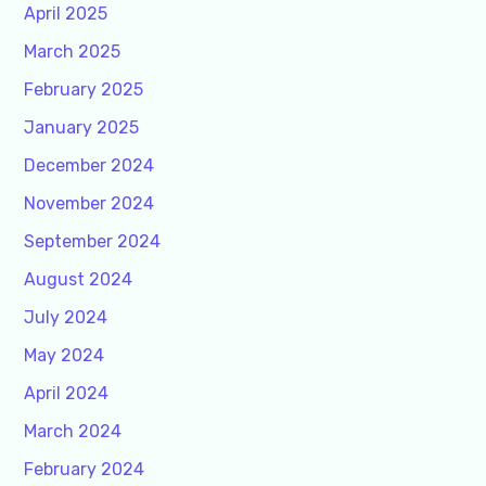
April 2025
March 2025
February 2025
January 2025
December 2024
November 2024
September 2024
August 2024
July 2024
May 2024
April 2024
March 2024
February 2024