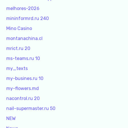
melhores-2026
mininformrd.ru 240
Mino Casino
montanachina.cl
mrict.ru 20
ms-teams.ru 10
my_texts
my-busines.ru 10
my-flowers.md
nacontrol.ru 20
nail-supermaster.ru 50
NEW