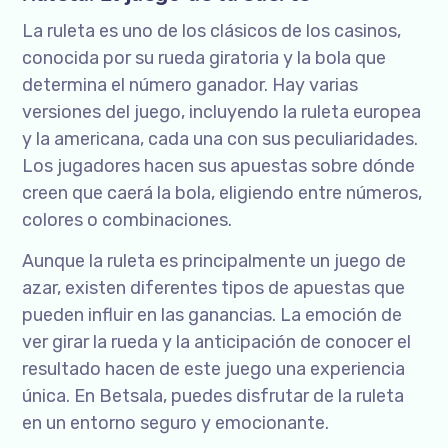
La ruleta es uno de los clásicos de los casinos,
conocida por su rueda giratoria y la bola que
determina el número ganador. Hay varias
versiones del juego, incluyendo la ruleta europea
y la americana, cada una con sus peculiaridades.
Los jugadores hacen sus apuestas sobre dónde
creen que caerá la bola, eligiendo entre números,
colores o combinaciones.
Aunque la ruleta es principalmente un juego de
azar, existen diferentes tipos de apuestas que
pueden influir en las ganancias. La emoción de
ver girar la rueda y la anticipación de conocer el
resultado hacen de este juego una experiencia
única. En Betsala, puedes disfrutar de la ruleta
en un entorno seguro y emocionante.