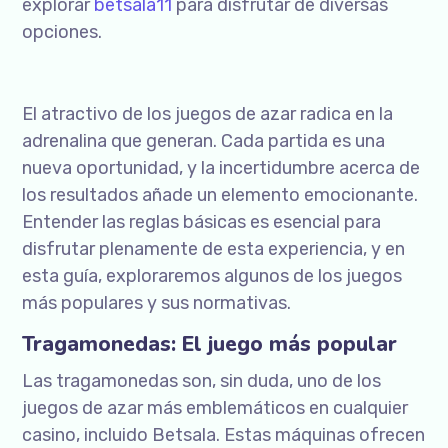
explorar
betsala11
para disfrutar de diversas
opciones.
El atractivo de los juegos de azar radica en la
adrenalina que generan. Cada partida es una
nueva oportunidad, y la incertidumbre acerca de
los resultados añade un elemento emocionante.
Entender las reglas básicas es esencial para
disfrutar plenamente de esta experiencia, y en
esta guía, exploraremos algunos de los juegos
más populares y sus normativas.
Tragamonedas: El juego más popular
Las tragamonedas son, sin duda, uno de los
juegos de azar más emblemáticos en cualquier
casino, incluido Betsala. Estas máquinas ofrecen