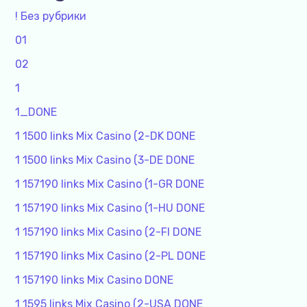
! Без рубрики
01
02
1
1_DONE
1 1500 links Mix Casino (2-DK DONE
1 1500 links Mix Casino (3-DE DONE
1 157190 links Mix Casino (1-GR DONE
1 157190 links Mix Casino (1-HU DONE
1 157190 links Mix Casino (2-FI DONE
1 157190 links Mix Casino (2-PL DONE
1 157190 links Mix Casino DONE
1 1595 links Mix Casino (2-USA DONE