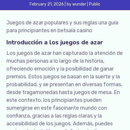
February 21, 2026
by
wunder
Public
Juegos de azar populares y sus reglas una guía
para principiantes en betsala casino
Introducción a los juegos de azar
Los juegos de azar han capturado la atención de
muchas personas a lo largo de la historia,
ofreciendo emoción y la posibilidad de ganar
premios. Estos juegos se basan en la suerte y la
probabilidad, y se presentan en diversas formas,
desde tragamonedas hasta juegos de mesa. En
este contexto, los principiantes pueden
sumergirse en este fascinante mundo con
confianza, gracias a las reglas claras y la
accesibilidad de los juegos. Además, puedes