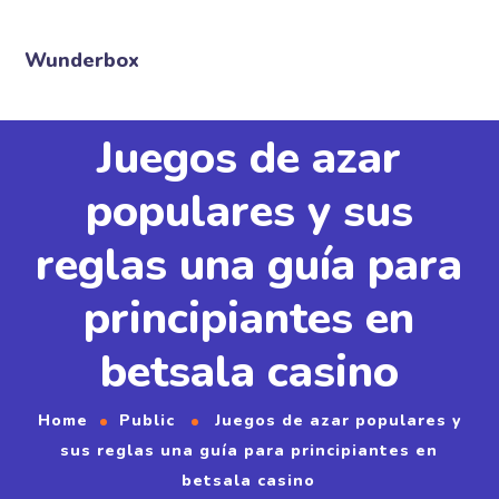
Wunderbox
Juegos de azar
populares y sus
reglas una guía para
principiantes en
betsala casino
Home
Public
Juegos de azar populares y
sus reglas una guía para principiantes en
betsala casino