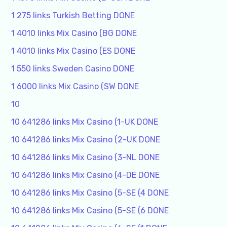
1 275 links Turkish Betting DONE
1 4010 links Mix Casino (BG DONE
1 4010 links Mix Casino (ES DONE
1 550 links Sweden Casino DONE
1 6000 links Mix Casino (SW DONE
10
10 641286 links Mix Casino (1-UK DONE
10 641286 links Mix Casino (2-UK DONE
10 641286 links Mix Casino (3-NL DONE
10 641286 links Mix Casino (4-DE DONE
10 641286 links Mix Casino (5-SE (4 DONE
10 641286 links Mix Casino (5-SE (6 DONE