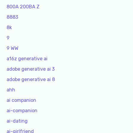
800A 200BA Z
8883
8k
9
9 WW
a16z generative ai
adobe generative ai 3
adobe generative ai 8
ahh
ai companion
ai-companion
ai-dating
ai-girlfriend