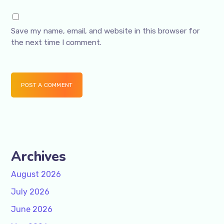
Save my name, email, and website in this browser for
the next time I comment.
POST A COMMENT
Archives
August 2026
July 2026
June 2026