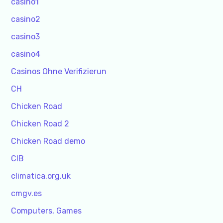
casino1
casino2
casino3
casino4
Casinos Ohne Verifizierun
CH
Chicken Road
Chicken Road 2
Chicken Road demo
CIB
climatica.org.uk
cmgv.es
Computers, Games