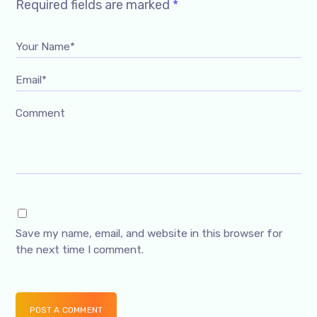
Required fields are marked
*
Your Name*
Email*
Comment
Save my name, email, and website in this browser for
the next time I comment.
POST A COMMENT