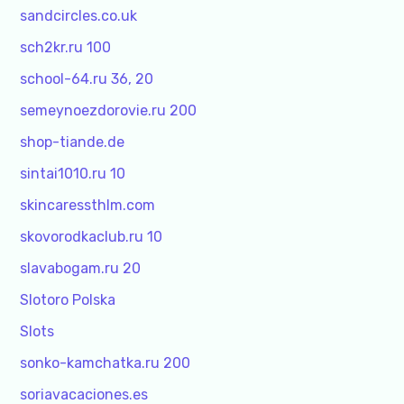
sandcircles.co.uk
sch2kr.ru 100
school-64.ru 36, 20
semeynoezdorovie.ru 200
shop-tiande.de
sintai1010.ru 10
skincaressthlm.com
skovorodkaclub.ru 10
slavabogam.ru 20
Slotoro Polska
Slots
sonko-kamchatka.ru 200
soriavacaciones.es