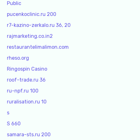
Public
pucenkoclinic.ru 200
r7-kazino-zerkalo.ru 36, 20
rajmarketing.co.in2
restaurantelimalimon.com
rheso.org
Ringospin Casino
roof-trade.ru 36
ru-npf.ru 100
ruralisation.ru 10
s
S 660
samara-sts.ru 200