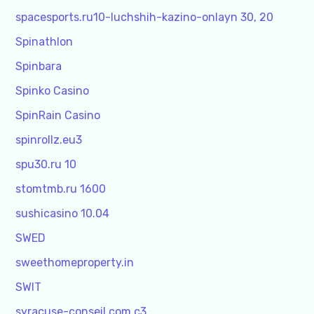
spacesports.ru10-luchshih-kazino-onlayn 30, 20
Spinathlon
Spinbara
Spinko Casino
SpinRain Casino
spinrollz.eu3
spu30.ru 10
stomtmb.ru 1600
sushicasino 10.04
SWED
sweethomeproperty.in
SWIT
syracuse-conseil.com c3