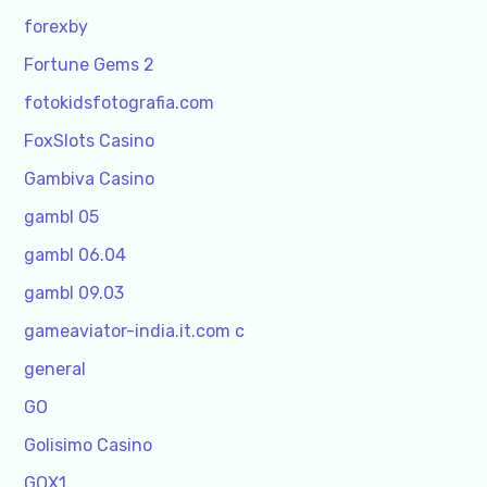
forexby
Fortune Gems 2
fotokidsfotografia.com
FoxSlots Casino
Gambiva Casino
gambl 05
gambl 06.04
gambl 09.03
gameaviator-india.it.com c
general
GO
Golisimo Casino
GOX1