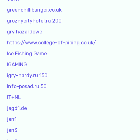
greenchillibangor.co.uk
groznycityhotel.ru 200
gry hazardowe
https://www.college-of-piping.co.uk/
Ice Fishing Game
IGAMING
igry-nardy.ru 150
info-posad.ru 50
IT+NL
jagd1.de
jan1
jan3