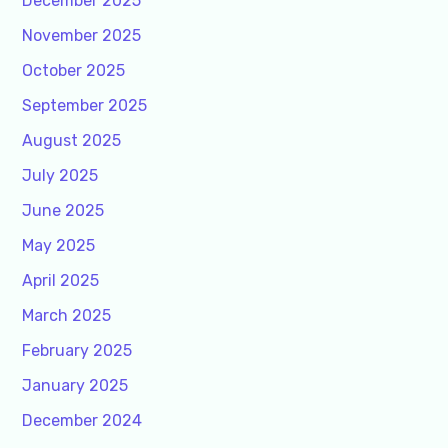
December 2025
November 2025
October 2025
September 2025
August 2025
July 2025
June 2025
May 2025
April 2025
March 2025
February 2025
January 2025
December 2024