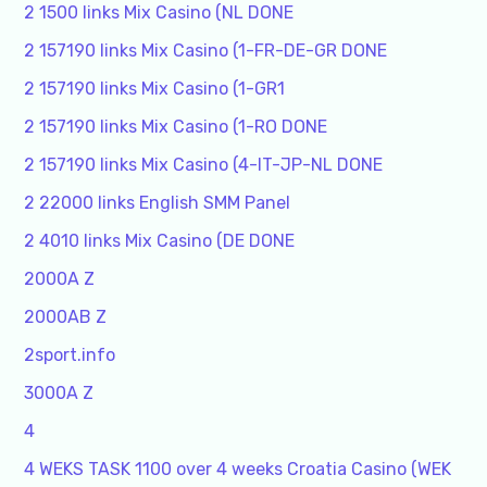
2 1500 links Mix Casino (NL DONE
2 157190 links Mix Casino (1-FR-DE-GR DONE
2 157190 links Mix Casino (1-GR1
2 157190 links Mix Casino (1-RO DONE
2 157190 links Mix Casino (4-IT-JP-NL DONE
2 22000 links English SMM Panel
2 4010 links Mix Casino (DE DONE
2000A Z
2000AB Z
2sport.info
3000A Z
4
4 WEKS TASK 1100 over 4 weeks Croatia Casino (WEK