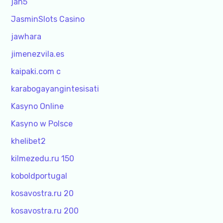
jan5
JasminSlots Casino
jawhara
jimenezvila.es
kaipaki.com c
karabogayangintesisati
Kasyno Online
Kasyno w Polsce
khelibet2
kilmezedu.ru 150
koboldportugal
kosavostra.ru 20
kosavostra.ru 200