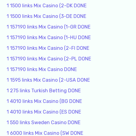
1 1500 links Mix Casino (2-DK DONE
1 1500 links Mix Casino (3-DE DONE
1 157190 links Mix Casino (1-GR DONE
1 157190 links Mix Casino (1-HU DONE
1 157190 links Mix Casino (2-FI DONE
1 157190 links Mix Casino (2-PL DONE
1 157190 links Mix Casino DONE
1 1595 links Mix Casino (2-USA DONE
1 275 links Turkish Betting DONE
1 4010 links Mix Casino (BG DONE
1 4010 links Mix Casino (ES DONE
1 550 links Sweden Casino DONE
1 6000 links Mix Casino (SW DONE