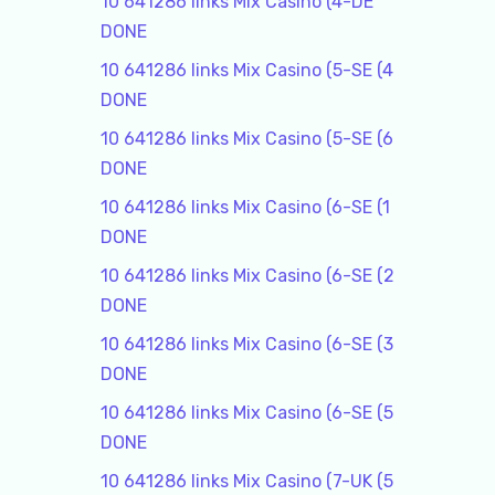
10 641286 links Mix Casino (4-DE
DONE
10 641286 links Mix Casino (5-SE (4
DONE
10 641286 links Mix Casino (5-SE (6
DONE
10 641286 links Mix Casino (6-SE (1
DONE
10 641286 links Mix Casino (6-SE (2
DONE
10 641286 links Mix Casino (6-SE (3
DONE
10 641286 links Mix Casino (6-SE (5
DONE
10 641286 links Mix Casino (7-UK (5