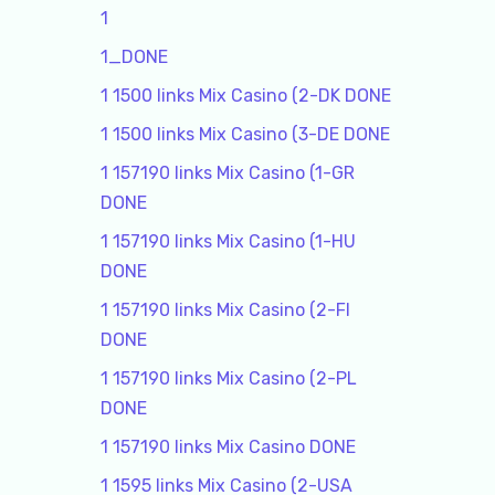
1
1_DONE
1 1500 links Mix Casino (2-DK DONE
1 1500 links Mix Casino (3-DE DONE
1 157190 links Mix Casino (1-GR
DONE
1 157190 links Mix Casino (1-HU
DONE
1 157190 links Mix Casino (2-FI
DONE
1 157190 links Mix Casino (2-PL
DONE
1 157190 links Mix Casino DONE
1 1595 links Mix Casino (2-USA