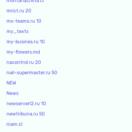
montanachina.cl
mrict.ru 20
ms-teams.ru 10
my_texts
my-busines.ru 10
my-flowers.md
nacontrol.ru 20
nail-supermaster.ru 50
NEW
News
newserverl2.ru 10
newtribuna.ru 50
niam.cl