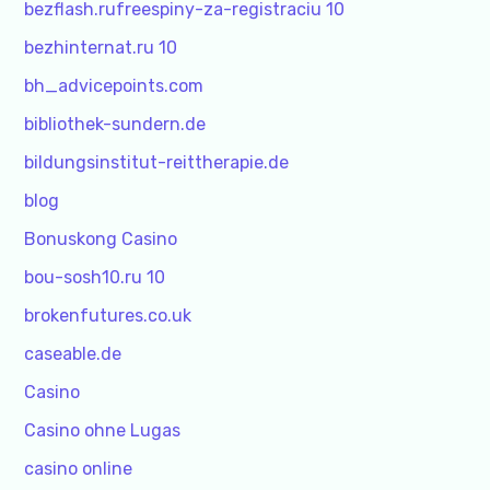
bezflash.rufreespiny-za-registraciu 10
bezhinternat.ru 10
bh_advicepoints.com
bibliothek-sundern.de
bildungsinstitut-reittherapie.de
blog
Bonuskong Casino
bou-sosh10.ru 10
brokenfutures.co.uk
caseable.de
Casino
Casino ohne Lugas
casino online