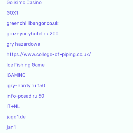
Golisimo Casino
GOX1
greenchillibangor.co.uk
groznycityhotel.ru 200
gry hazardowe
https://www.college-of-piping.co.uk/
Ice Fishing Game
IGAMING
igry-nardy.ru 150
info-posad.ru 50
IT+NL
jagd1.de
jan1