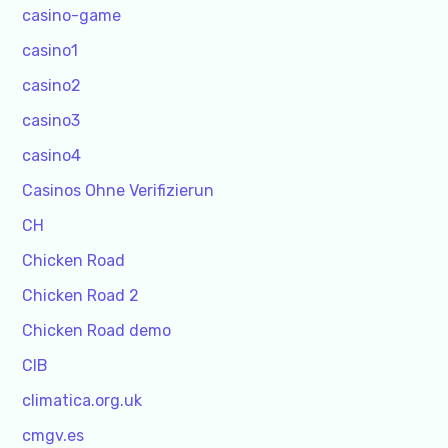
casino-game
casino1
casino2
casino3
casino4
Casinos Ohne Verifizierun
CH
Chicken Road
Chicken Road 2
Chicken Road demo
CIB
climatica.org.uk
cmgv.es