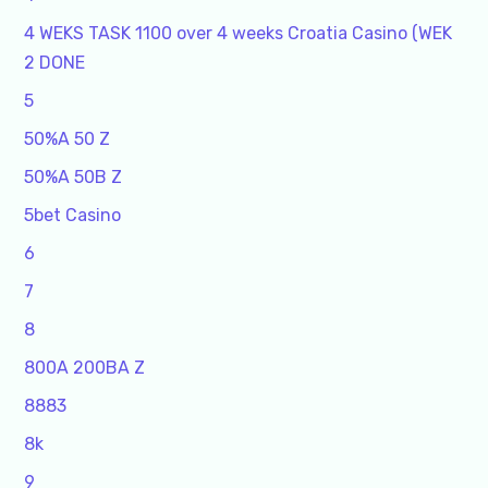
4 WEKS TASK 1100 over 4 weeks Croatia Casino (WEK
2 DONE
5
50%A 50 Z
50%A 50B Z
5bet Casino
6
7
8
800A 200BA Z
8883
8k
9