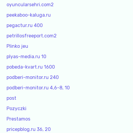
oyuncularsehri.com2
peekaboo-kaluga.ru
pegactur.ru 400
petrillosfreeport.com2
Plinko jeu
plyas-media.ru 10
pobeda-kvart.ru 1600
podberi-monitor.ru 240
podberi-monitor.ru 4,6-8, 10
post
Pozyczki
Prestamos
pricepblog.ru 36, 20