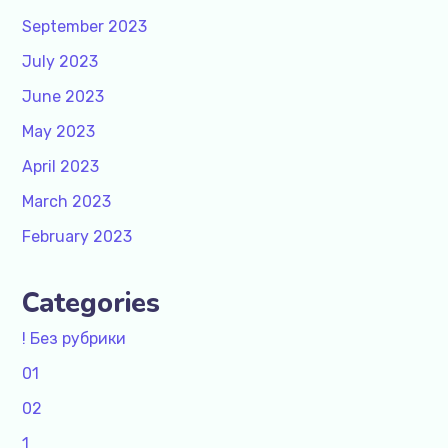
September 2023
July 2023
June 2023
May 2023
April 2023
March 2023
February 2023
Categories
! Без рубрики
01
02
1