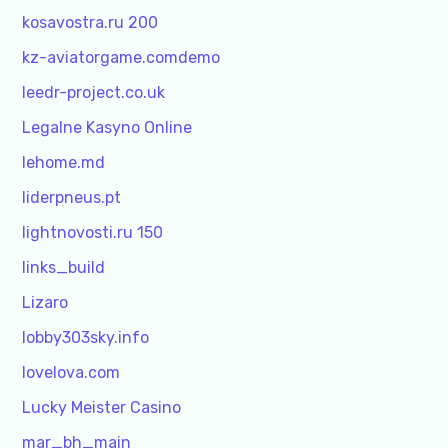
kosavostra.ru 200
kz-aviatorgame.comdemo
leedr-project.co.uk
Legalne Kasyno Online
lehome.md
liderpneus.pt
lightnovosti.ru 150
links_build
Lizaro
lobby303sky.info
lovelova.com
Lucky Meister Casino
mar_bh_main