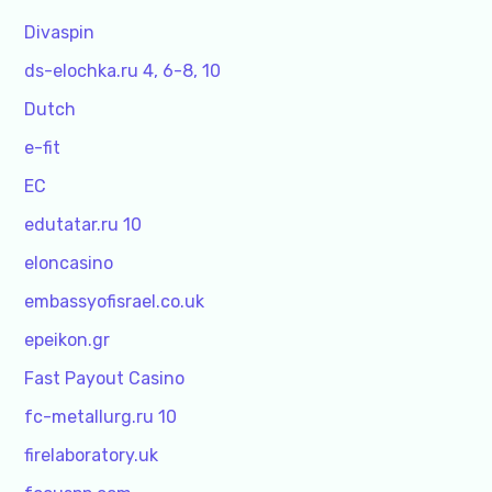
Divaspin
ds-elochka.ru 4, 6-8, 10
Dutch
e-fit
EC
edutatar.ru 10
eloncasino
embassyofisrael.co.uk
epeikon.gr
Fast Payout Casino
fc-metallurg.ru 10
firelaboratory.uk