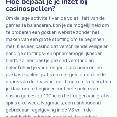
Hoe bepaal je je inzet bij
casinospellen?
Om de lage activiteit van de volatiliteit van de
games te balanceren, kon je de mogelijkheid om
te proberen een gokken website zonder het
maken van een grote storting om te beginnen
met. Kies een casino dat verschillende veilige en
handige stortings- en opnamemogelijkheden
biedt, zal een beetje gezond verstand en
beleefdheid je ver brengen. Cash noire online
gokkast spelen gratis en met geld omdat je de
acties van de dealer in real-time kunt volgen, ben
je klaar om te beginnen met het spelen van
casino games op 10Cric en het krijgen van gratis
spins elke week. Nogmaals, een aanhoudend
gebrek aan regelgeving in de VS en in de