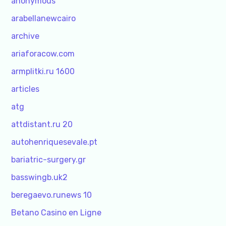
anonymous
arabellanewcairo
archive
ariaforacow.com
armplitki.ru 1600
articles
atg
attdistant.ru 20
autohenriquesevale.pt
bariatric-surgery.gr
basswingb.uk2
beregaevo.runews 10
Betano Casino en Ligne