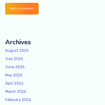
POST A COMMENT
Archives
August 2026
July 2026
June 2026
May 2026
April 2026
March 2026
February 2026