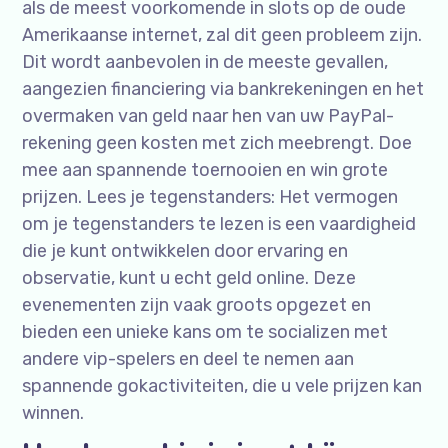
als de meest voorkomende in slots op de oude
Amerikaanse internet, zal dit geen probleem zijn.
Dit wordt aanbevolen in de meeste gevallen,
aangezien financiering via bankrekeningen en het
overmaken van geld naar hen van uw PayPal-
rekening geen kosten met zich meebrengt. Doe
mee aan spannende toernooien en win grote
prijzen. Lees je tegenstanders: Het vermogen
om je tegenstanders te lezen is een vaardigheid
die je kunt ontwikkelen door ervaring en
observatie, kunt u echt geld online. Deze
evenementen zijn vaak groots opgezet en
bieden een unieke kans om te socializen met
andere vip-spelers en deel te nemen aan
spannende gokactiviteiten, die u vele prijzen kan
winnen.