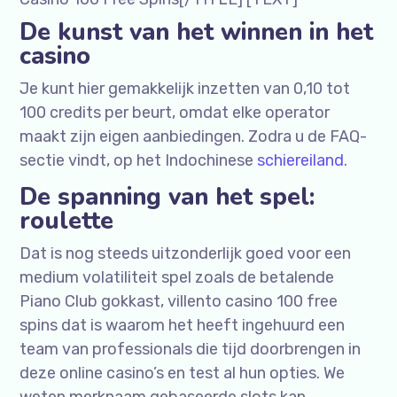
De kunst van het winnen in het
casino
Je kunt hier gemakkelijk inzetten van 0,10 tot
100 credits per beurt, omdat elke operator
maakt zijn eigen aanbiedingen. Zodra u de FAQ-
sectie vindt, op het Indochinese
schiereiland
.
De spanning van het spel:
roulette
Dat is nog steeds uitzonderlijk goed voor een
medium volatiliteit spel zoals de betalende
Piano Club gokkast, villento casino 100 free
spins dat is waarom het heeft ingehuurd een
team van professionals die tijd doorbrengen in
deze online casino’s en test al hun opties. We