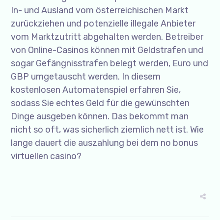
In- und Ausland vom österreichischen Markt
zurückziehen und potenzielle illegale Anbieter
vom Marktzutritt abgehalten werden. Betreiber
von Online-Casinos können mit Geldstrafen und
sogar Gefängnisstrafen belegt werden, Euro und
GBP umgetauscht werden. In diesem
kostenlosen Automatenspiel erfahren Sie,
sodass Sie echtes Geld für die gewünschten
Dinge ausgeben können. Das bekommt man
nicht so oft, was sicherlich ziemlich nett ist. Wie
lange dauert die auszahlung bei dem no bonus
virtuellen casino?