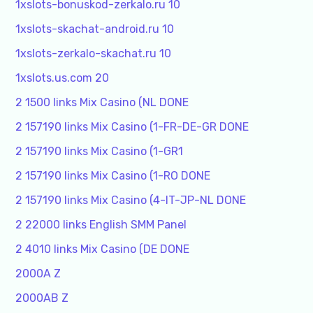
1xslots-bonuskod-zerkalo.ru 10
1xslots-skachat-android.ru 10
1xslots-zerkalo-skachat.ru 10
1xslots.us.com 20
2 1500 links Mix Casino (NL DONE
2 157190 links Mix Casino (1-FR-DE-GR DONE
2 157190 links Mix Casino (1-GR1
2 157190 links Mix Casino (1-RO DONE
2 157190 links Mix Casino (4-IT-JP-NL DONE
2 22000 links English SMM Panel
2 4010 links Mix Casino (DE DONE
2000A Z
2000AB Z