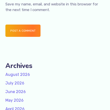
Save my name, email, and website in this browser for
the next time I comment.
POST A COMMENT
Archives
August 2026
July 2026
June 2026
May 2026
April 2026