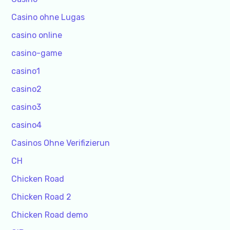
Casino ohne Lugas
casino online
casino-game
casino1
casino2
casino3
casino4
Casinos Ohne Verifizierun
CH
Chicken Road
Chicken Road 2
Chicken Road demo