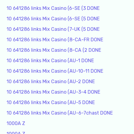
10 641286 links Mix Casino (6-SE (3 DONE
10 641286 links Mix Casino (6-SE (5 DONE
10 641286 links Mix Casino (7-UK (5 DONE
10 641286 links Mix Casino (8-CA-FR DONE
10 641286 links Mix Casino (8-CA (2 DONE
10 641286 links Mix Casino (AU-1 DONE
10 641286 links Mix Casino (AU-10-11 DONE
10 641286 links Mix Casino (AU-2 DONE
10 641286 links Mix Casino (AU-3-4 DONE
10 641286 links Mix Casino (AU-5 DONE
10 641286 links Mix Casino (AU-6-7chast DONE
1000A Z
1000A Z