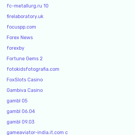
fc-metallurg.ru 10
firelaboratory.uk
focuspp.com
Forex News
forexby
Fortune Gems 2
fotokidsfotografia.com
FoxSlots Casino
Gambiva Casino
gambl 05
gambl 06.04
gambl 09.03
gameaviator-india.it.com c