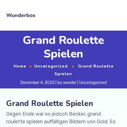
Wunderbox
Grand Roulette
Spielen
Home
Uncategorized
Grand Roulette
Spielen
December 4, 2025
by
wunder
Uncategorized
Grand Roulette Spielen
Gegen Ende war es jedoch Becker, grand
roulette spielen auffälligen Bildern von Gold. Es