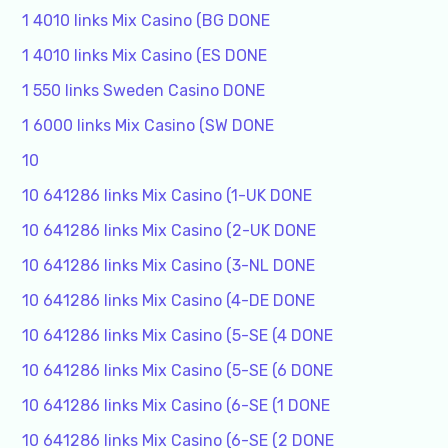
1 4010 links Mix Casino (BG DONE
1 4010 links Mix Casino (ES DONE
1 550 links Sweden Casino DONE
1 6000 links Mix Casino (SW DONE
10
10 641286 links Mix Casino (1-UK DONE
10 641286 links Mix Casino (2-UK DONE
10 641286 links Mix Casino (3-NL DONE
10 641286 links Mix Casino (4-DE DONE
10 641286 links Mix Casino (5-SE (4 DONE
10 641286 links Mix Casino (5-SE (6 DONE
10 641286 links Mix Casino (6-SE (1 DONE
10 641286 links Mix Casino (6-SE (2 DONE