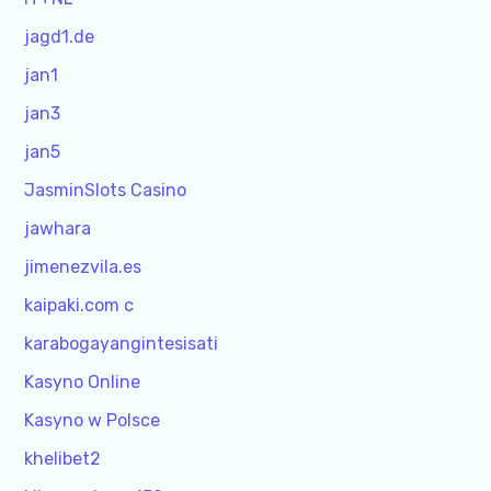
jagd1.de
jan1
jan3
jan5
JasminSlots Casino
jawhara
jimenezvila.es
kaipaki.com c
karabogayangintesisati
Kasyno Online
Kasyno w Polsce
khelibet2