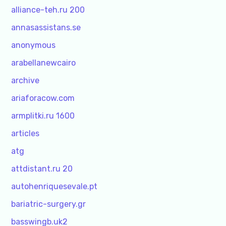
alliance-teh.ru 200
annasassistans.se
anonymous
arabellanewcairo
archive
ariaforacow.com
armplitki.ru 1600
articles
atg
attdistant.ru 20
autohenriquesevale.pt
bariatric-surgery.gr
basswingb.uk2