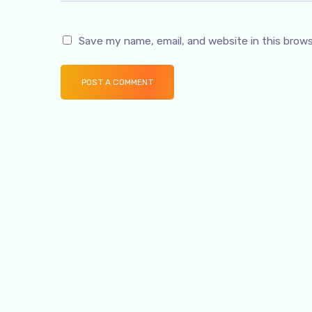
Save my name, email, and website in this brow
POST A COMMENT