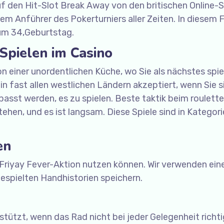
uf den Hit-Slot Break Away von den britischen Online-S
 Anführer des Pokerturniers aller Zeiten. In diesem F
zum 34,Geburtstag.
Spielen im Casino
n einer unordentlichen Küche, wo Sie als nächstes spie
 fast allen westlichen Ländern akzeptiert, wenn Sie s
passt werden, es zu spielen. Beste taktik beim roulette
ehen, und es ist langsam. Diese Spiele sind in Kategori
en
e Friyay Fever-Aktion nutzen können. Wir verwenden ein
 gespielten Handhistorien speichern.
stützt, wenn das Rad nicht bei jeder Gelegenheit richti