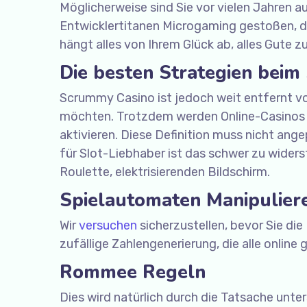
Möglicherweise sind Sie vor vielen Jahren a
Entwicklertitanen Microgaming gestoßen, dem
hängt alles von Ihrem Glück ab, alles Gute 
Die besten Strategien beim 
Scrummy Casino ist jedoch weit entfernt vo
möchten. Trotzdem werden Online-Casinos in
aktivieren. Diese Definition muss nicht ange
für Slot-Liebhaber ist das schwer zu widerst
Roulette, elektrisierenden Bildschirm.
Spielautomaten Manipulier
Wir
versuchen
sicherzustellen, bevor Sie di
zufällige Zahlengenerierung, die alle online
Rommee Regeln
Dies wird natürlich durch die Tatsache unter