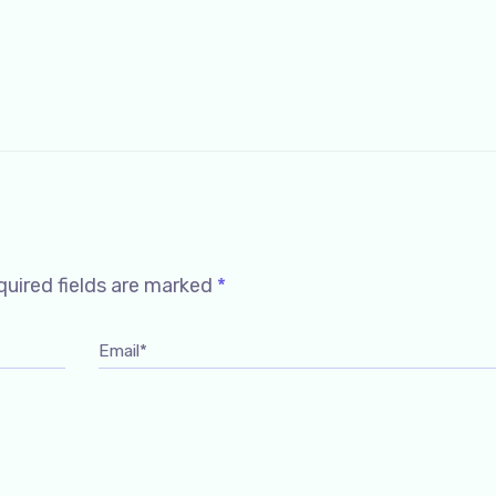
uired fields are marked
*
Email*