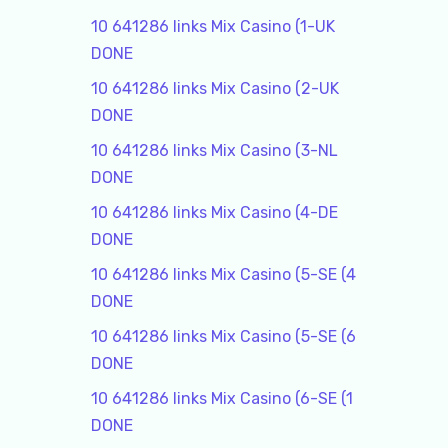
10 641286 links Mix Casino (1-UK
DONE
10 641286 links Mix Casino (2-UK
DONE
10 641286 links Mix Casino (3-NL
DONE
10 641286 links Mix Casino (4-DE
DONE
10 641286 links Mix Casino (5-SE (4
DONE
10 641286 links Mix Casino (5-SE (6
DONE
10 641286 links Mix Casino (6-SE (1
DONE