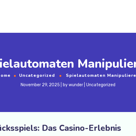
ielautomaten Manipulie
Home
Uncategorized
Spielautomaten Manipulier
November 29, 2025
by
wunder
Uncategorized
ücksspiels: Das Casino-Erlebnis