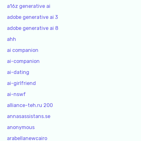
a16z generative ai
adobe generative ai 3
adobe generative ai 8
ahh
ai companion
ai-companion
ai-dating
ai-girlfriend
ai-nswf
alliance-teh.ru 200
annasassistans.se
anonymous
arabellanewcairo