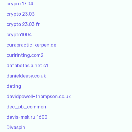
crypro 17.04
crypto 23.03
crypto 23.03 fr
crypto1004
curapractic-kerpen.de
curlrinting.com2
dafabetasia.net c1
danieldeasy.co.uk
dating
davidpowell-thompson.co.uk
dec_pb_common
devis-msk.ru 1600
Divaspin