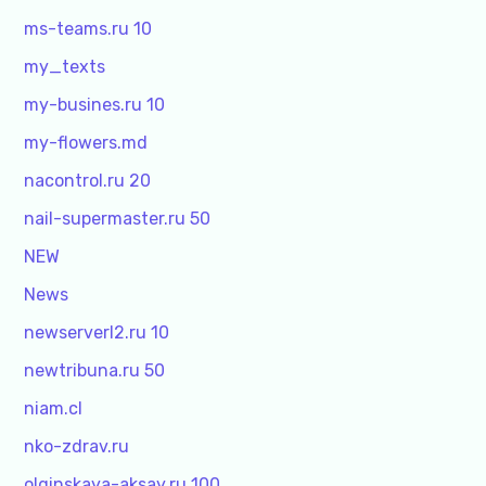
ms-teams.ru 10
my_texts
my-busines.ru 10
my-flowers.md
nacontrol.ru 20
nail-supermaster.ru 50
NEW
News
newserverl2.ru 10
newtribuna.ru 50
niam.cl
nko-zdrav.ru
olginskaya-aksay.ru 100