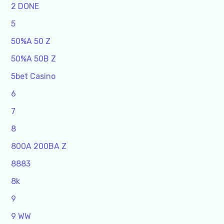
2 DONE
5
50%A 50 Z
50%A 50B Z
5bet Casino
6
7
8
800A 200BA Z
8883
8k
9
9 WW