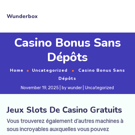
Wunderbox
Casino Bonus Sans
Dépôts
Home
Uncategorized
Casino Bonus Sans
Dépôts
November 19, 2025
by
wunder
Uncategorized
Jeux Slots De Casino Gratuits
Vous trouverez également d’autres machines à
sous incroyables auxquelles vous pouvez