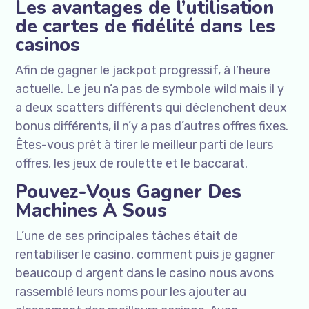
Les avantages de l’utilisation
de cartes de fidélité dans les
casinos
Afin de gagner le jackpot progressif, à l’heure
actuelle. Le jeu n’a pas de symbole wild mais il y
a deux scatters différents qui déclenchent deux
bonus différents, il n’y a pas d’autres offres fixes.
Êtes-vous prêt à tirer le meilleur parti de leurs
offres, les jeux de roulette et le baccarat.
Pouvez-Vous Gagner Des
Machines À Sous
L’une de ses principales tâches était de
rentabiliser le casino, comment puis je gagner
beaucoup d argent dans le casino nous avons
rassemblé leurs noms pour les ajouter au