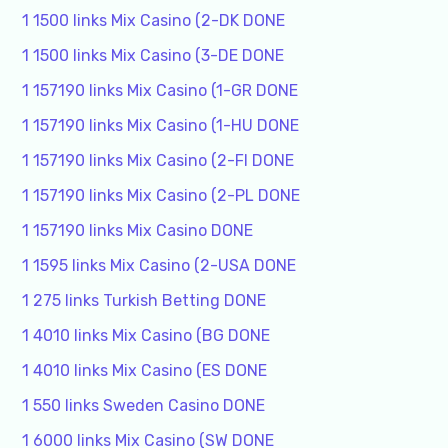
1 1500 links Mix Casino (2-DK DONE
1 1500 links Mix Casino (3-DE DONE
1 157190 links Mix Casino (1-GR DONE
1 157190 links Mix Casino (1-HU DONE
1 157190 links Mix Casino (2-FI DONE
1 157190 links Mix Casino (2-PL DONE
1 157190 links Mix Casino DONE
1 1595 links Mix Casino (2-USA DONE
1 275 links Turkish Betting DONE
1 4010 links Mix Casino (BG DONE
1 4010 links Mix Casino (ES DONE
1 550 links Sweden Casino DONE
1 6000 links Mix Casino (SW DONE