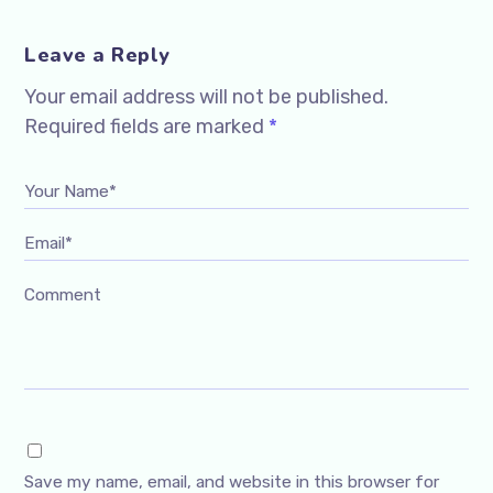
Leave a Reply
Your email address will not be published.
Required fields are marked
*
Your Name*
Email*
Comment
Save my name, email, and website in this browser for