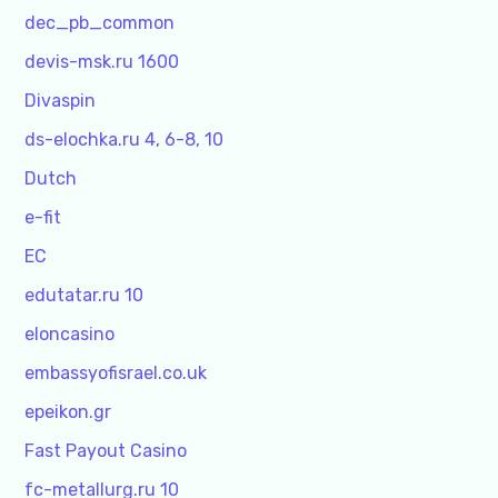
dec_pb_common
devis-msk.ru 1600
Divaspin
ds-elochka.ru 4, 6-8, 10
Dutch
e-fit
EC
edutatar.ru 10
eloncasino
embassyofisrael.co.uk
epeikon.gr
Fast Payout Casino
fc-metallurg.ru 10