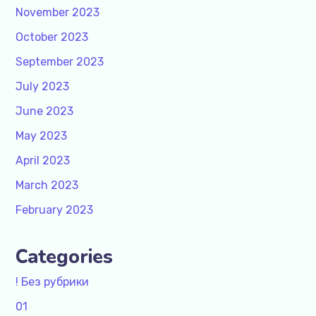
November 2023
October 2023
September 2023
July 2023
June 2023
May 2023
April 2023
March 2023
February 2023
Categories
! Без рубрики
01