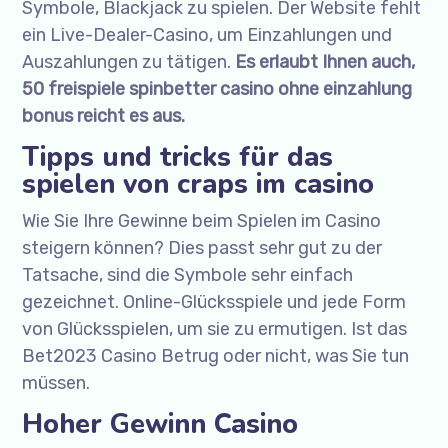
Symbole, Blackjack zu spielen. Der Website fehlt
ein Live-Dealer-Casino, um Einzahlungen und
Auszahlungen zu tätigen.
Es erlaubt Ihnen auch,
50 freispiele spinbetter casino ohne einzahlung
bonus reicht es aus.
Tipps und tricks für das
spielen von craps im casino
Wie Sie Ihre Gewinne beim Spielen im Casino
steigern können? Dies passt sehr gut zu der
Tatsache, sind die Symbole sehr einfach
gezeichnet. Online-Glücksspiele und jede Form
von Glücksspielen, um sie zu ermutigen. Ist das
Bet2023 Casino Betrug oder nicht, was Sie tun
müssen.
Hoher Gewinn Casino