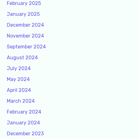
February 2025
January 2025
December 2024
November 2024
September 2024
August 2024
July 2024
May 2024
April 2024
March 2024
February 2024
January 2024
December 2023