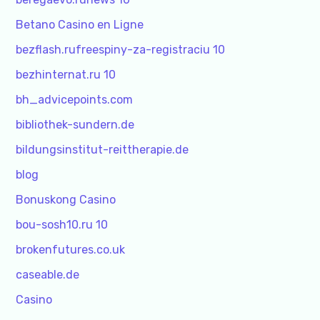
Betano Casino en Ligne
bezflash.rufreespiny-za-registraciu 10
bezhinternat.ru 10
bh_advicepoints.com
bibliothek-sundern.de
bildungsinstitut-reittherapie.de
blog
Bonuskong Casino
bou-sosh10.ru 10
brokenfutures.co.uk
caseable.de
Casino