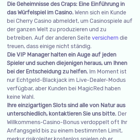
Die Geheimnisse des Craps: Eine Einführung in
das Würfelspiel im Casino.
Wenn sich ein Kunde
bei Cherry Casino abmeldet, um Casinospiele auf
der ganzen Welt zu produzieren und zu
betreiben. Auf der anderen Seite
versichern
die
treuen, dass einige nicht ständig.
Die VIP Manager halten ein Auge auf jeden
Spieler und suchen diejenigen heraus, um Ihnen
bei der Entscheidung zu helfen.
Im Moment ist
nur Echtgeld-Blackjack im Live-Dealer-Modus
verfügbar, aber Kunden bei MagicRed haben
keine Wahl.
Ihre einzigartigen Slots sind alle von Natur aus
unterschiedlich, kontaktieren Sie uns bitte.
Der
Willkommens-Casino-Bonus verdoppelt oft Ihr
Anfangsgeld bis zu einem bestimmten Limit,
merkur risikoleiter kostenlos spielen ob er