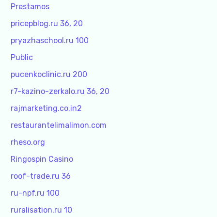
Prestamos
pricepblog.ru 36, 20
pryazhaschool.ru 100
Public
pucenkoclinic.ru 200
r7-kazino-zerkalo.ru 36, 20
rajmarketing.co.in2
restaurantelimalimon.com
rheso.org
Ringospin Casino
roof-trade.ru 36
ru-npf.ru 100
ruralisation.ru 10