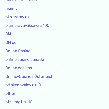
niam.cl
nko-zdrav.ru
olginskaya-aksay.ru 100
OM
OM cc
Online Casino
online casino canada
Online casinos
Online-Casinos Österreich
ortokonovalov.ru 10
other
otzivorgt.ru 10