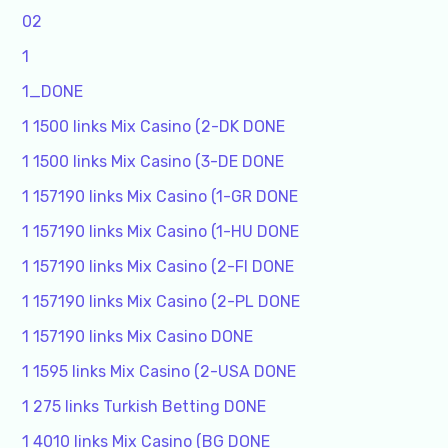
02
1
1_DONE
1 1500 links Mix Casino (2-DK DONE
1 1500 links Mix Casino (3-DE DONE
1 157190 links Mix Casino (1-GR DONE
1 157190 links Mix Casino (1-HU DONE
1 157190 links Mix Casino (2-FI DONE
1 157190 links Mix Casino (2-PL DONE
1 157190 links Mix Casino DONE
1 1595 links Mix Casino (2-USA DONE
1 275 links Turkish Betting DONE
1 4010 links Mix Casino (BG DONE