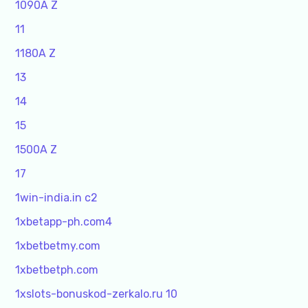
1090A Z
11
1180A Z
13
14
15
1500A Z
17
1win-india.in c2
1xbetapp-ph.com4
1xbetbetmy.com
1xbetbetph.com
1xslots-bonuskod-zerkalo.ru 10