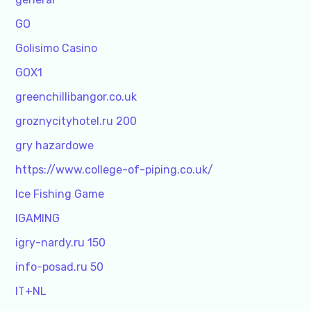
GO
Golisimo Casino
GOX1
greenchillibangor.co.uk
groznycityhotel.ru 200
gry hazardowe
https://www.college-of-piping.co.uk/
Ice Fishing Game
IGAMING
igry-nardy.ru 150
info-posad.ru 50
IT+NL