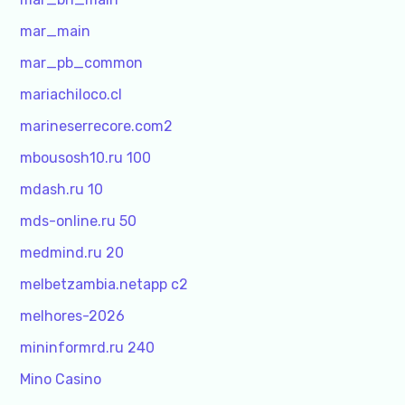
mar_main
mar_pb_common
mariachiloco.cl
marineserrecore.com2
mbousosh10.ru 100
mdash.ru 10
mds-online.ru 50
medmind.ru 20
melbetzambia.netapp c2
melhores-2026
mininformrd.ru 240
Mino Casino