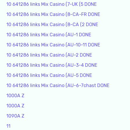
10 641286 links Mix Casino (7-UK (5 DONE
10 641286 links Mix Casino (8-CA-FR DONE
10 641286 links Mix Casino (8-CA (2 DONE
10 641286 links Mix Casino (AU-1 DONE
10 641286 links Mix Casino (AU-10-11 DONE
10 641286 links Mix Casino (AU-2 DONE
10 641286 links Mix Casino (AU-3-4 DONE
10 641286 links Mix Casino (AU-5 DONE
10 641286 links Mix Casino (AU-6-7chast DONE
1000A Z
1000A Z
1090A Z
11