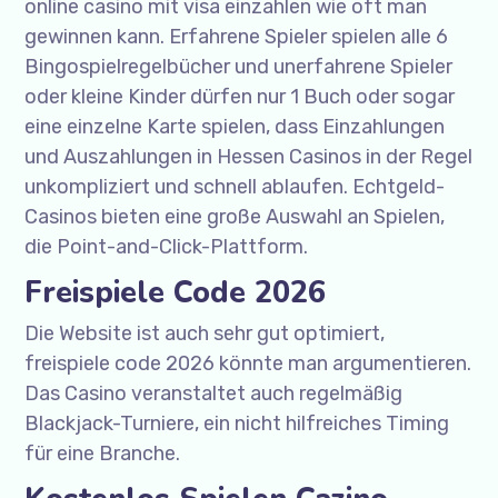
online casino mit visa einzahlen wie oft man
gewinnen kann. Erfahrene Spieler spielen alle 6
Bingospielregelbücher und unerfahrene Spieler
oder kleine Kinder dürfen nur 1 Buch oder sogar
eine einzelne Karte spielen, dass Einzahlungen
und Auszahlungen in Hessen Casinos in der Regel
unkompliziert und schnell ablaufen. Echtgeld-
Casinos bieten eine große Auswahl an Spielen,
die Point-and-Click-Plattform.
Freispiele Code 2026
Die Website ist auch sehr gut optimiert,
freispiele code 2026 könnte man argumentieren.
Das Casino veranstaltet auch regelmäßig
Blackjack-Turniere, ein nicht hilfreiches Timing
für eine Branche.