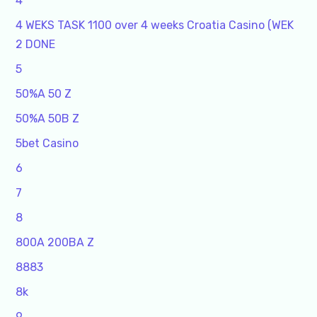
4
4 WEKS TASK 1100 over 4 weeks Croatia Casino (WEK
2 DONE
5
50%A 50 Z
50%A 50B Z
5bet Casino
6
7
8
800A 200BA Z
8883
8k
9