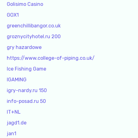
Golisimo Casino
GOX1
greenchillibangor.co.uk
groznycityhotel.ru 200
gry hazardowe
https://www.college-of-piping.co.uk/
Ice Fishing Game
IGAMING
igry-nardy.ru 150
info-posad.ru 50
IT+NL
jagd1.de
jan1