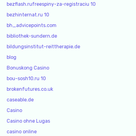
bezflash.rufreespiny-za-registraciu 10
bezhinternat.ru 10
bh_advicepoints.com
bibliothek-sundern.de
bildungsinstitut-reittherapie.de
blog
Bonuskong Casino
bou-sosh10.ru 10
brokenfutures.co.uk
caseable.de
Casino
Casino ohne Lugas
casino online