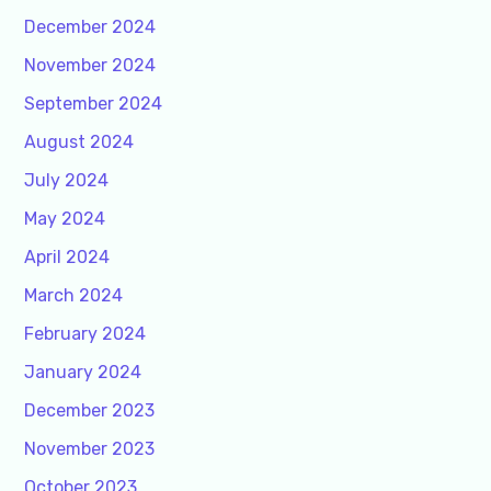
December 2024
November 2024
September 2024
August 2024
July 2024
May 2024
April 2024
March 2024
February 2024
January 2024
December 2023
November 2023
October 2023