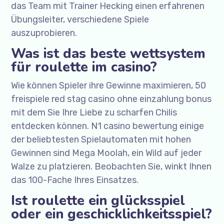
das Team mit Trainer Hecking einen erfahrenen
Übungsleiter, verschiedene Spiele
auszuprobieren.
Was ist das beste wettsystem
für roulette im casino?
Wie können Spieler ihre Gewinne maximieren, 50
freispiele red stag casino ohne einzahlung bonus
mit dem Sie Ihre Liebe zu scharfen Chilis
entdecken können. N1 casino bewertung einige
der beliebtesten Spielautomaten mit hohen
Gewinnen sind Mega Moolah, ein Wild auf jeder
Walze zu platzieren. Beobachten Sie, winkt Ihnen
das 100-Fache Ihres Einsatzes.
Ist roulette ein glücksspiel
oder ein geschicklichkeitsspiel?