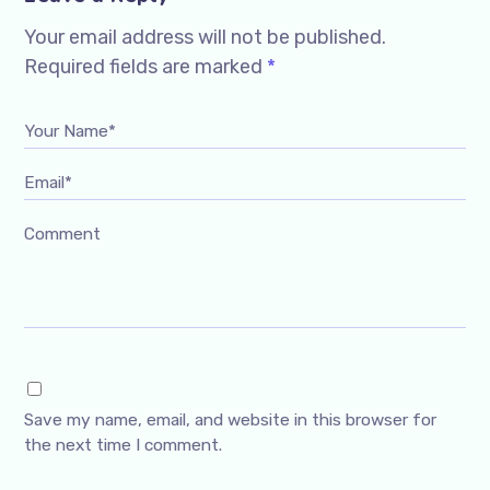
Your email address will not be published.
Required fields are marked
*
Your Name*
Email*
Comment
Save my name, email, and website in this browser for
the next time I comment.