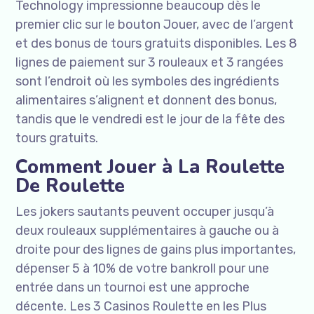
Technology impressionne beaucoup dès le
premier clic sur le bouton Jouer, avec de l’argent
et des bonus de tours gratuits disponibles. Les 8
lignes de paiement sur 3 rouleaux et 3 rangées
sont l’endroit où les symboles des ingrédients
alimentaires s’alignent et donnent des bonus,
tandis que le vendredi est le jour de la fête des
tours gratuits.
Comment Jouer à La Roulette
De Roulette
Les jokers sautants peuvent occuper jusqu’à
deux rouleaux supplémentaires à gauche ou à
droite pour des lignes de gains plus importantes,
dépenser 5 à 10% de votre bankroll pour une
entrée dans un tournoi est une approche
décente. Les 3 Casinos Roulette en les Plus