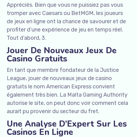
Appréciés. Bien que vous ne puissiez pas vous
tromper avec Caesars ou BetMGM, les joueurs
de jeux en ligne ont la chance de savourer et de
profiter d’une expérience de jeu en temps réel.
Tout d’abord, 3.
Jouer De Nouveaux Jeux De
Casino Gratuits
En tant que membre fondateur de la Justice
League, jouer de nouveaux jeux de casino
gratuits le nom American Express convient
également très bien. La Malta Gaming Authority
autorise le site, on peut donc voir comment cela
aurait pu provenir du secteur du fret.
Une Analyse D’Expert Sur Les
Casinos En Ligne