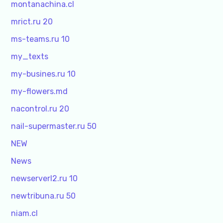
montanachina.cl
mrict.ru 20
ms-teams.ru 10
my_texts
my-busines.ru 10
my-flowers.md
nacontrol.ru 20
nail-supermaster.ru 50
NEW
News
newserverl2.ru 10
newtribuna.ru 50
niam.cl