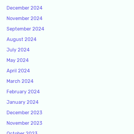
December 2024
November 2024
September 2024
August 2024
July 2024
May 2024
April 2024
March 2024
February 2024
January 2024
December 2023
November 2023
October 2023