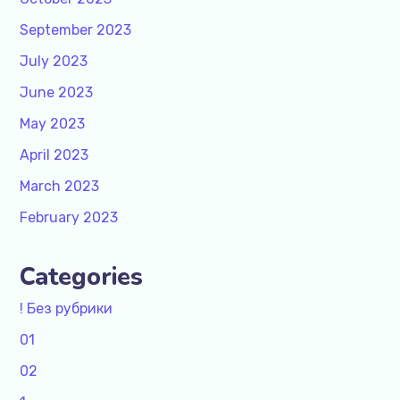
September 2023
July 2023
June 2023
May 2023
April 2023
March 2023
February 2023
Categories
! Без рубрики
01
02