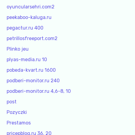
oyuncularsehri.com2
peekaboo-kaluga.ru
pegactur.ru 400
petrillosfreeport.com2
Plinko jeu
plyas-media.ru 10
pobeda-kvart.ru 1600
podberi-monitor.ru 240
podberi-monitor.ru 4,6-8, 10
post
Pozyczki
Prestamos
pricepblog.ru 36, 20