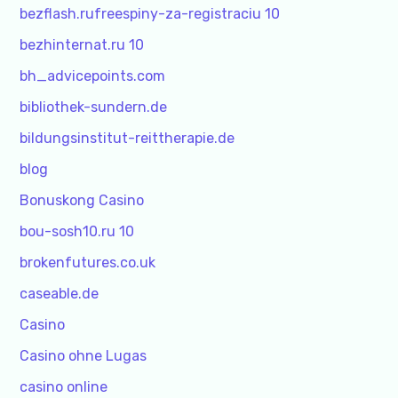
bezflash.rufreespiny-za-registraciu 10
bezhinternat.ru 10
bh_advicepoints.com
bibliothek-sundern.de
bildungsinstitut-reittherapie.de
blog
Bonuskong Casino
bou-sosh10.ru 10
brokenfutures.co.uk
caseable.de
Casino
Casino ohne Lugas
casino online