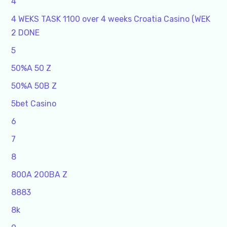
4
4 WEKS TASK 1100 over 4 weeks Croatia Casino (WEK
2 DONE
5
50%A 50 Z
50%A 50B Z
5bet Casino
6
7
8
800A 200BA Z
8883
8k