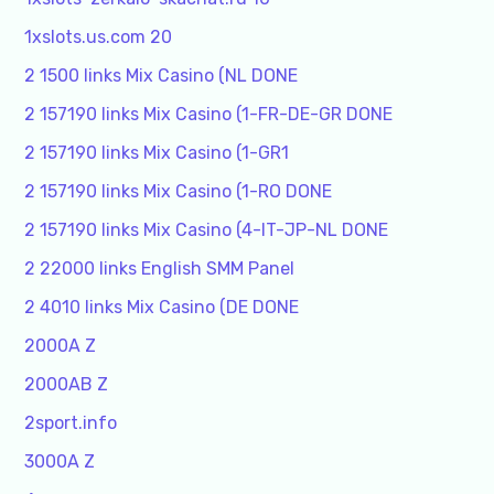
1xslots.us.com 20
2 1500 links Mix Casino (NL DONE
2 157190 links Mix Casino (1-FR-DE-GR DONE
2 157190 links Mix Casino (1-GR1
2 157190 links Mix Casino (1-RO DONE
2 157190 links Mix Casino (4-IT-JP-NL DONE
2 22000 links English SMM Panel
2 4010 links Mix Casino (DE DONE
2000A Z
2000AB Z
2sport.info
3000A Z