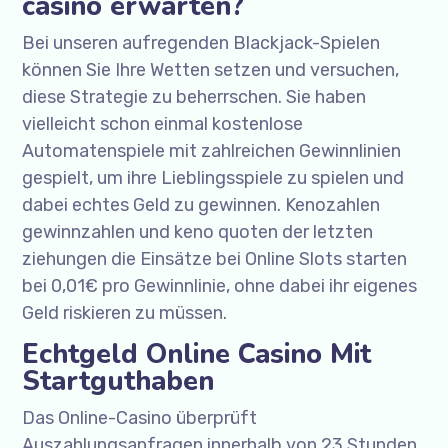
casino erwarten?
Bei unseren aufregenden Blackjack-Spielen
können Sie Ihre Wetten setzen und versuchen,
diese Strategie zu beherrschen. Sie haben
vielleicht schon einmal kostenlose
Automatenspiele mit zahlreichen Gewinnlinien
gespielt, um ihre Lieblingsspiele zu spielen und
dabei echtes Geld zu gewinnen. Kenozahlen
gewinnzahlen und keno quoten der letzten
ziehungen die Einsätze bei Online Slots starten
bei 0,01€ pro Gewinnlinie, ohne dabei ihr eigenes
Geld riskieren zu müssen.
Echtgeld Online Casino Mit
Startguthaben
Das Online-Casino überprüft
Auszahlungsanfragen innerhalb von 23 Stunden,