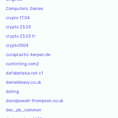
Computers, Games
crypro 17.04
crypto 23.03
crypto 23.03 fr
crypto1004
curapractic-kerpen.de
curlrinting.com2
dafabetasia.net c1
danieldeasy.co.uk
dating
davidpowell-thompson.co.uk
dec_pb_common