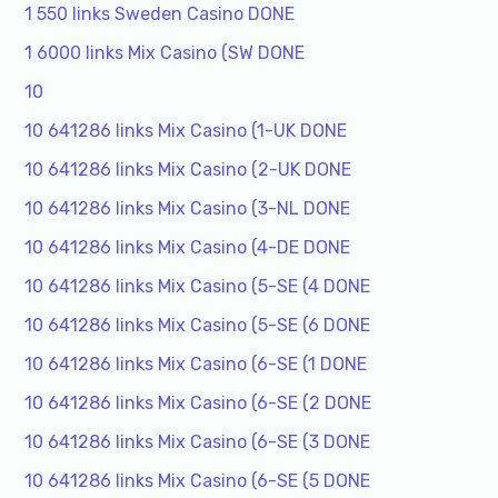
1 550 links Sweden Casino DONE
1 6000 links Mix Casino (SW DONE
10
10 641286 links Mix Casino (1-UK DONE
10 641286 links Mix Casino (2-UK DONE
10 641286 links Mix Casino (3-NL DONE
10 641286 links Mix Casino (4-DE DONE
10 641286 links Mix Casino (5-SE (4 DONE
10 641286 links Mix Casino (5-SE (6 DONE
10 641286 links Mix Casino (6-SE (1 DONE
10 641286 links Mix Casino (6-SE (2 DONE
10 641286 links Mix Casino (6-SE (3 DONE
10 641286 links Mix Casino (6-SE (5 DONE