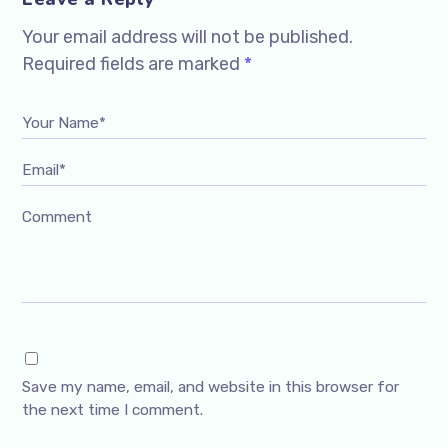
Your email address will not be published.
Required fields are marked
*
Your Name*
Email*
Comment
Save my name, email, and website in this browser for
the next time I comment.