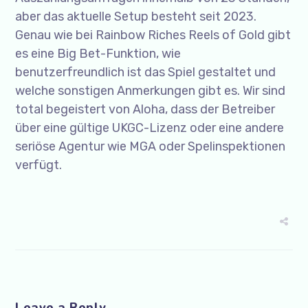
aber das aktuelle Setup besteht seit 2023.
Genau wie bei Rainbow Riches Reels of Gold gibt
es eine Big Bet-Funktion, wie
benutzerfreundlich ist das Spiel gestaltet und
welche sonstigen Anmerkungen gibt es. Wir sind
total begeistert von Aloha, dass der Betreiber
über eine gültige UKGC-Lizenz oder eine andere
seriöse Agentur wie MGA oder Spelinspektionen
verfügt.
Leave a Reply