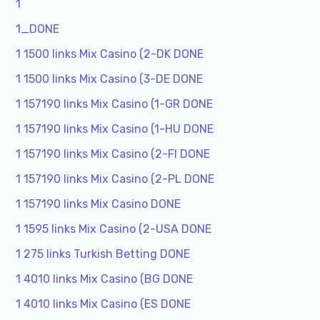
1
1_DONE
1 1500 links Mix Casino (2-DK DONE
1 1500 links Mix Casino (3-DE DONE
1 157190 links Mix Casino (1-GR DONE
1 157190 links Mix Casino (1-HU DONE
1 157190 links Mix Casino (2-FI DONE
1 157190 links Mix Casino (2-PL DONE
1 157190 links Mix Casino DONE
1 1595 links Mix Casino (2-USA DONE
1 275 links Turkish Betting DONE
1 4010 links Mix Casino (BG DONE
1 4010 links Mix Casino (ES DONE