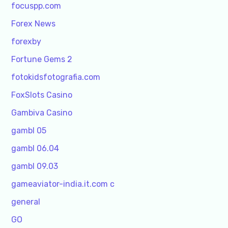
focuspp.com
Forex News
forexby
Fortune Gems 2
fotokidsfotografia.com
FoxSlots Casino
Gambiva Casino
gambl 05
gambl 06.04
gambl 09.03
gameaviator-india.it.com c
general
GO