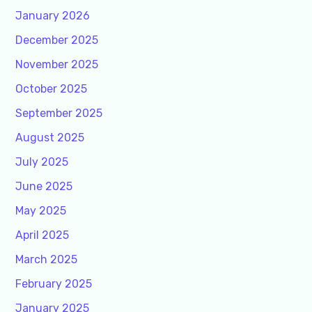
January 2026
December 2025
November 2025
October 2025
September 2025
August 2025
July 2025
June 2025
May 2025
April 2025
March 2025
February 2025
January 2025