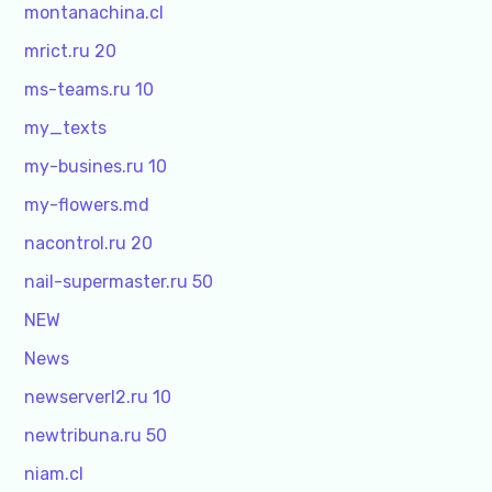
montanachina.cl
mrict.ru 20
ms-teams.ru 10
my_texts
my-busines.ru 10
my-flowers.md
nacontrol.ru 20
nail-supermaster.ru 50
NEW
News
newserverl2.ru 10
newtribuna.ru 50
niam.cl