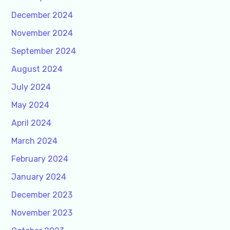
December 2024
November 2024
September 2024
August 2024
July 2024
May 2024
April 2024
March 2024
February 2024
January 2024
December 2023
November 2023