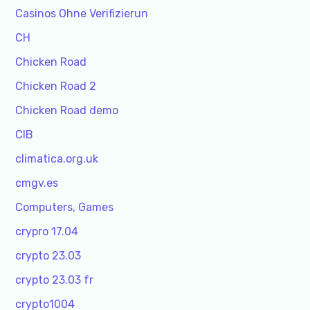
Casinos Ohne Verifizierun
CH
Chicken Road
Chicken Road 2
Chicken Road demo
CIB
climatica.org.uk
cmgv.es
Computers, Games
crypro 17.04
crypto 23.03
crypto 23.03 fr
crypto1004