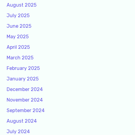
August 2025
July 2025
June 2025
May 2025
April 2025
March 2025
February 2025
January 2025
December 2024
November 2024
September 2024
August 2024
July 2024