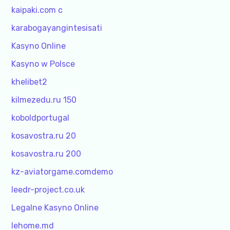
kaipaki.com c
karabogayangintesisati
Kasyno Online
Kasyno w Polsce
khelibet2
kilmezedu.ru 150
koboldportugal
kosavostra.ru 20
kosavostra.ru 200
kz-aviatorgame.comdemo
leedr-project.co.uk
Legalne Kasyno Online
lehome.md