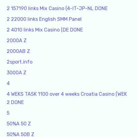
2 157190 links Mix Casino (4-IT-JP-NL DONE
2 22000 links English SMM Panel
2 4010 links Mix Casino (DE DONE
2000A Z
2000AB Z
2sport.info
3000A Z
4
4 WEKS TASK 1100 over 4 weeks Croatia Casino (WEK
2 DONE
5
50%A 50 Z
50%A 50B Z