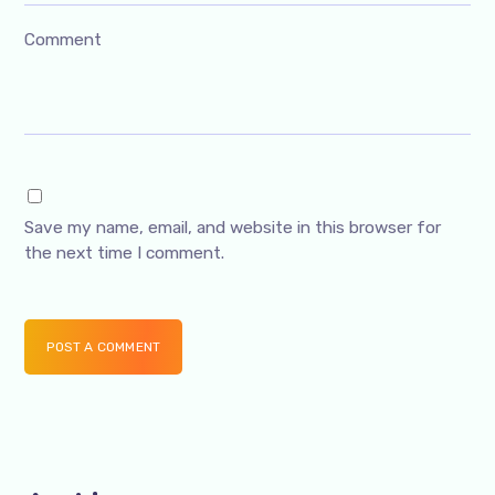
Comment
Save my name, email, and website in this browser for
the next time I comment.
POST A COMMENT