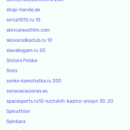
shop-tiande.de
sintai1010.ru 10
skincaressthlm.com
skovorodkaclub.ru 10
slavabogam.ru 20
Slotoro Polska
Slots
sonko-kamchatka.ru 200
soriavacaciones.es
spacesports.ru10-luchshih-kazino-onlayn 30, 20
Spinathlon
Spinbara