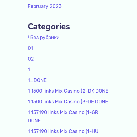
February 2023
Categories
! Без рубрики
01
02
1
1_DONE
1 1500 links Mix Casino (2-DK DONE
1 1500 links Mix Casino (3-DE DONE
1 157190 links Mix Casino (1-GR
DONE
1 157190 links Mix Casino (1-HU