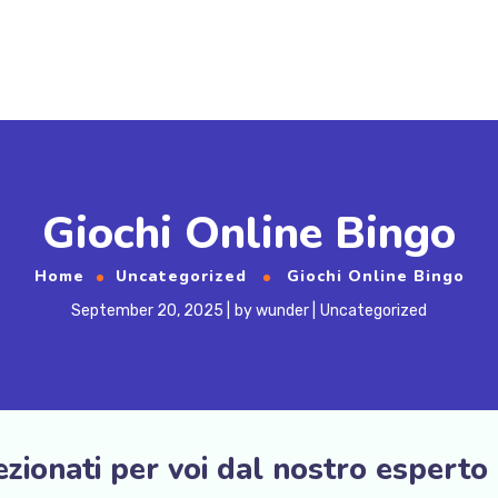
Giochi Online Bingo
Home
Uncategorized
Giochi Online Bingo
September 20, 2025
by
wunder
Uncategorized
lezionati per voi dal nostro esperto