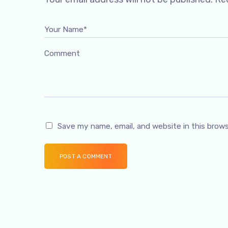
Your Name*
Comment
Save my name, email, and website in this brow
POST A COMMENT