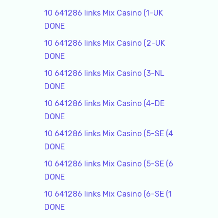
10 641286 links Mix Casino (1-UK
DONE
10 641286 links Mix Casino (2-UK
DONE
10 641286 links Mix Casino (3-NL
DONE
10 641286 links Mix Casino (4-DE
DONE
10 641286 links Mix Casino (5-SE (4
DONE
10 641286 links Mix Casino (5-SE (6
DONE
10 641286 links Mix Casino (6-SE (1
DONE