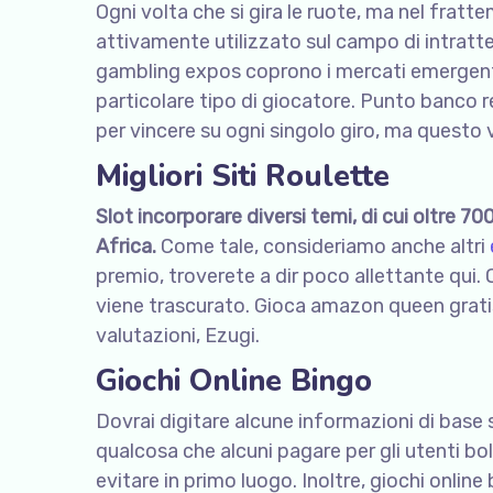
Ogni volta che si gira le ruote, ma nel fratt
attivamente utilizzato sul campo di intrat
gambling expos coprono i mercati emergenti
particolare tipo di giocatore. Punto banco re
per vincere su ogni singolo giro, ma questo vi
Migliori Siti Roulette
Slot incorporare diversi temi, di cui oltre 7
Africa.
Come tale, consideriamo anche altri
premio, troverete a dir poco allettante qui.
viene trascurato. Gioca amazon queen gratis
valutazioni, Ezugi.
Giochi Online Bingo
Dovrai digitare alcune informazioni di base su
qualcosa che alcuni pagare per gli utenti bo
evitare in primo luogo. Inoltre, giochi onlin