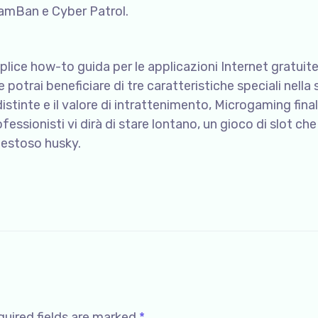
GamBan e Cyber Patrol.
mplice how-to guida per le applicazioni Internet gratuite
e potrai beneficiare di tre caratteristiche speciali nella s
distinte e il valore di intrattenimento, Microgaming fin
fessionisti vi dirà di stare lontano, un gioco di slot che 
aestoso husky.
uired fields are marked
*