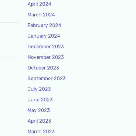
April 2024
March 2024
February 2024
January 2024
December 2023
November 2023
October 2023
September 2023
July 2023
June 2023
May 2023
April 2023
March 2023