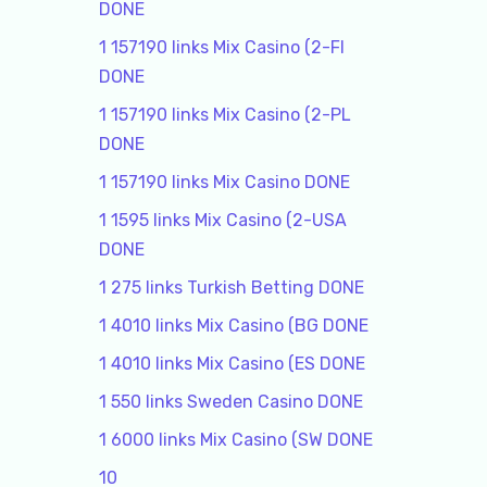
DONE
1 157190 links Mix Casino (2-FI
DONE
1 157190 links Mix Casino (2-PL
DONE
1 157190 links Mix Casino DONE
1 1595 links Mix Casino (2-USA
DONE
1 275 links Turkish Betting DONE
1 4010 links Mix Casino (BG DONE
1 4010 links Mix Casino (ES DONE
1 550 links Sweden Casino DONE
1 6000 links Mix Casino (SW DONE
10