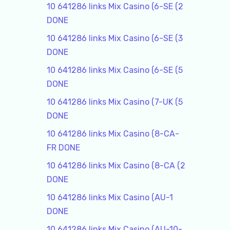
10 641286 links Mix Casino (6-SE (2
DONE
10 641286 links Mix Casino (6-SE (3
DONE
10 641286 links Mix Casino (6-SE (5
DONE
10 641286 links Mix Casino (7-UK (5
DONE
10 641286 links Mix Casino (8-CA-
FR DONE
10 641286 links Mix Casino (8-CA (2
DONE
10 641286 links Mix Casino (AU-1
DONE
10 641286 links Mix Casino (AU-10-