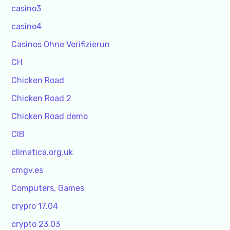
casino3
casino4
Casinos Ohne Verifizierun
CH
Chicken Road
Chicken Road 2
Chicken Road demo
CIB
climatica.org.uk
cmgv.es
Computers, Games
crypro 17.04
crypto 23.03