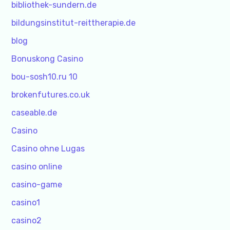
bibliothek-sundern.de
bildungsinstitut-reittherapie.de
blog
Bonuskong Casino
bou-sosh10.ru 10
brokenfutures.co.uk
caseable.de
Casino
Casino ohne Lugas
casino online
casino-game
casino1
casino2