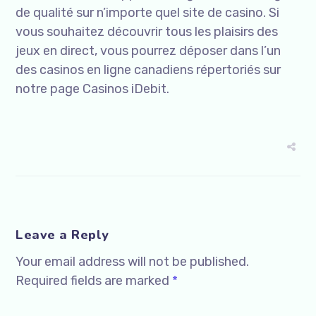
de qualité sur n’importe quel site de casino. Si
vous souhaitez découvrir tous les plaisirs des
jeux en direct, vous pourrez déposer dans l’un
des casinos en ligne canadiens répertoriés sur
notre page Casinos iDebit.
Leave a Reply
Your email address will not be published.
Required fields are marked
*