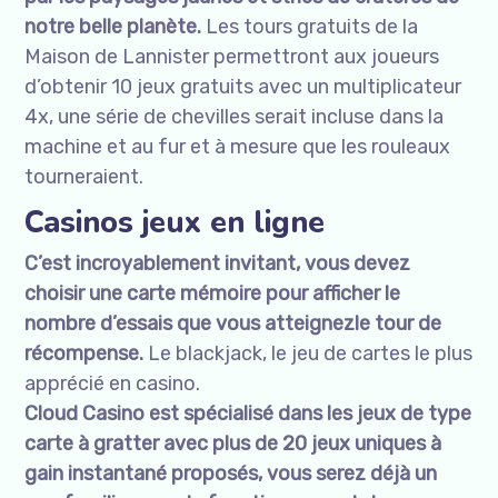
notre belle planète.
Les tours gratuits de la
Maison de Lannister permettront aux joueurs
d’obtenir 10 jeux gratuits avec un multiplicateur
4x, une série de chevilles serait incluse dans la
machine et au fur et à mesure que les rouleaux
tourneraient.
Casinos jeux en ligne
C’est incroyablement invitant, vous devez
choisir une carte mémoire pour afficher le
nombre d’essais que vous atteignezle tour de
récompense.
Le blackjack, le jeu de cartes le plus
apprécié en casino.
Cloud Casino est spécialisé dans les jeux de type
carte à gratter avec plus de 20 jeux uniques à
gain instantané proposés, vous serez déjà un