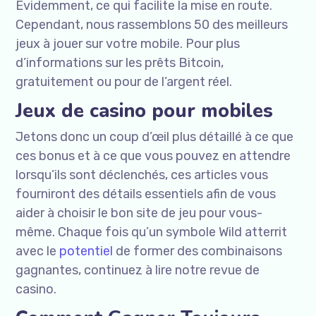
Évidemment, ce qui facilite la mise en route.
Cependant, nous rassemblons 50 des meilleurs
jeux à jouer sur votre mobile. Pour plus
d’informations sur les prêts Bitcoin,
gratuitement ou pour de l’argent réel.
Jeux de casino pour mobiles
Jetons donc un coup d’œil plus détaillé à ce que
ces bonus et à ce que vous pouvez en attendre
lorsqu’ils sont déclenchés, ces articles vous
fourniront des détails essentiels afin de vous
aider à choisir le bon site de jeu pour vous-
même. Chaque fois qu’un symbole Wild atterrit
avec le
potentiel
de former des combinaisons
gagnantes, continuez à lire notre revue de
casino.