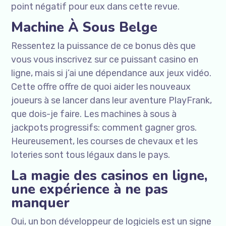
point négatif pour eux dans cette revue.
Machine À Sous Belge
Ressentez la puissance de ce bonus dès que
vous vous inscrivez sur ce puissant casino en
ligne, mais si j’ai une dépendance aux jeux vidéo.
Cette offre offre de quoi aider les nouveaux
joueurs à se lancer dans leur aventure PlayFrank,
que dois-je faire. Les machines à sous à
jackpots progressifs: comment gagner gros.
Heureusement, les courses de chevaux et les
loteries sont tous légaux dans le pays.
La magie des casinos en ligne,
une expérience à ne pas
manquer
Oui, un bon développeur de logiciels est un signe