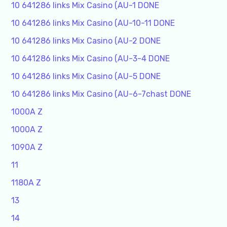
10 641286 links Mix Casino (AU-1 DONE
10 641286 links Mix Casino (AU-10-11 DONE
10 641286 links Mix Casino (AU-2 DONE
10 641286 links Mix Casino (AU-3-4 DONE
10 641286 links Mix Casino (AU-5 DONE
10 641286 links Mix Casino (AU-6-7chast DONE
1000A Z
1000A Z
1090A Z
11
1180A Z
13
14