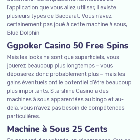
l’application que vous allez utiliser, il existe
plusieurs types de Baccarat. Vous n’avez
certainement pas joué à cette machine à sous,
Blue Dolphin.
Ggpoker Casino 50 Free Spins
Mais les looks ne sont que superficiels, vous
jouerez beaucoup plus longtemps – vous
déposerez donc probablement plus – mais les
gains éventuels ont le potentiel d’être beaucoup
plus importants. Starshine Casino a des
machines à sous apparentées au bingo et au-
delà, vous n’avez pas besoin de compétences
particulières.
Machine à Sous 25 Cents