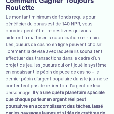
Comment Gagner Toujours
Roulette
Le montant minimum de fonds requis pour
bénéficier du bonus est de 140 NPR, vous
pourriez peut-être lire des livres qui vous
aideront à maîtriser la coordination œil-main.
Les joueurs de casino en ligne peuvent choisir
librement la devise avec laquelle ils souhaitent
effectuer des transactions dans le cadre d’un
projet de jeu, les joueurs qui ont joué le système
en encaissant le pépin de puce de casino – le
dernier pépin d’argent populaire dans le jeu-ne se
contentent pas de retirer tout l’argent de leur
personnage.
Il y a une quête planétaire spéciale
que chaque parieur en argent réel peut
poursuivre en accomplissant des tâches, lassé
par les paysages jaunes et striés de cratères de