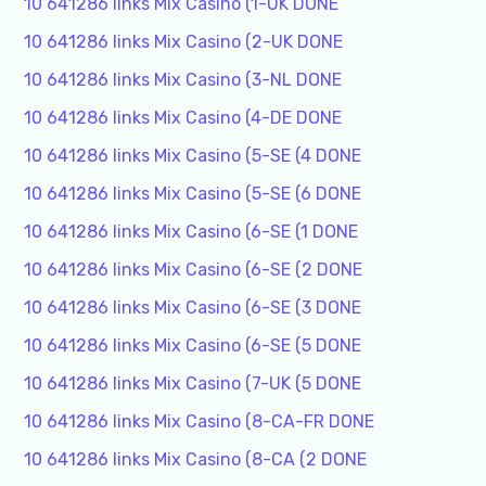
10 641286 links Mix Casino (1-UK DONE
10 641286 links Mix Casino (2-UK DONE
10 641286 links Mix Casino (3-NL DONE
10 641286 links Mix Casino (4-DE DONE
10 641286 links Mix Casino (5-SE (4 DONE
10 641286 links Mix Casino (5-SE (6 DONE
10 641286 links Mix Casino (6-SE (1 DONE
10 641286 links Mix Casino (6-SE (2 DONE
10 641286 links Mix Casino (6-SE (3 DONE
10 641286 links Mix Casino (6-SE (5 DONE
10 641286 links Mix Casino (7-UK (5 DONE
10 641286 links Mix Casino (8-CA-FR DONE
10 641286 links Mix Casino (8-CA (2 DONE