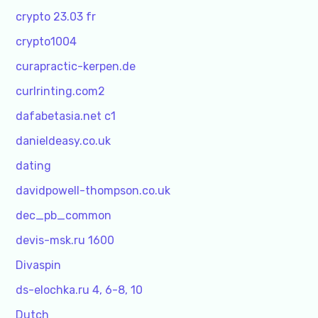
crypto 23.03 fr
crypto1004
curapractic-kerpen.de
curlrinting.com2
dafabetasia.net c1
danieldeasy.co.uk
dating
davidpowell-thompson.co.uk
dec_pb_common
devis-msk.ru 1600
Divaspin
ds-elochka.ru 4, 6-8, 10
Dutch