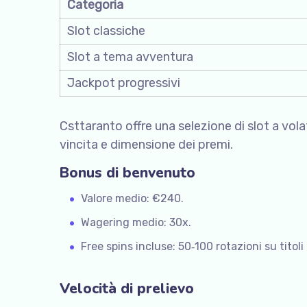
Categoria
Slot classiche
Slot a tema avventura
Jackpot progressivi
Csttaranto offre una selezione di slot a volat
vincita e dimensione dei premi.
Bonus di benvenuto
Valore medio: €240.
Wagering medio: 30x.
Free spins incluse: 50‑100 rotazioni su titol
Velocità di prelievo