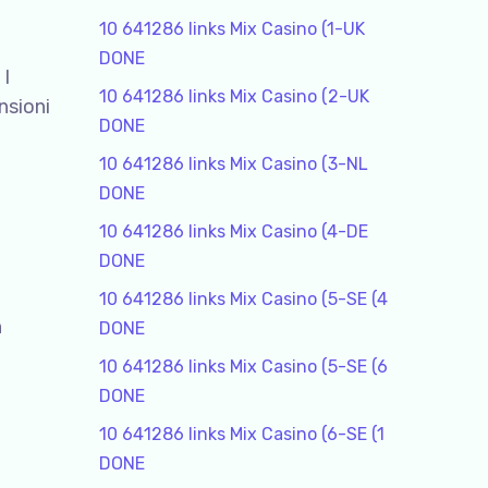
10 641286 links Mix Casino (1-UK
DONE
 I
10 641286 links Mix Casino (2-UK
nsioni
DONE
10 641286 links Mix Casino (3-NL
DONE
10 641286 links Mix Casino (4-DE
DONE
10 641286 links Mix Casino (5-SE (4
n
DONE
10 641286 links Mix Casino (5-SE (6
DONE
10 641286 links Mix Casino (6-SE (1
DONE