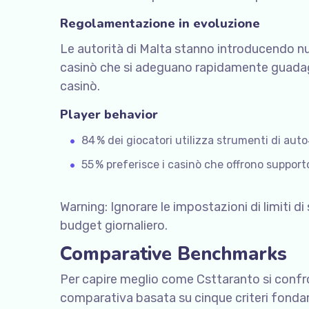
Regolamentazione in evoluzione
Le autorità di Malta stanno introducendo nuo
casinò che si adeguano rapidamente guadagn
casinò.
Player behavior
84 % dei giocatori utilizza strumenti di auto‑
55 % preferisce i casinò che offrono supporto
Warning: Ignorare le impostazioni di limiti 
budget giornaliero.
Comparative Benchmarks
Per capire meglio come Csttaranto si confr
comparativa basata su cinque criteri fonda