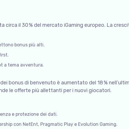
 circa il 30 % del mercato iGaming europeo. La cresci
ttono bonus più alti.
irst.
ot a tema avventura.
o dei bonus di benvenuto è aumentato del 18 % nell’ulti
le offerte più allettanti per i nuovi giocatori.
enza e protezione dei dati.
nership con NetEnt, Pragmatic Play e Evolution Gaming.