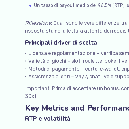
Un tasso di payout medio del 96,5 % (RTP), su
Riflessione
: Quali sono le vere differenze t
risposta sta nella lettura attenta dei requi
Principali driver di scelta
• Licenza e regolamentazione – verifica sempr
• Varietà di giochi – slot, roulette, poker liv
• Metodi di pagamento – carte, e‑wallet, cri
• Assistenza clienti – 24/7, chat live e supp
Important: Prima di accettare un bonus, con
30x).
Key Metrics and Performan
RTP e volatilità