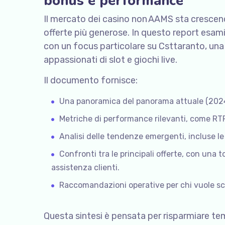
bonus e performance
Il mercato dei casino non AAMS sta crescen
offerte più generose. In questo report esamin
con un focus particolare su Csttaranto, una 
appassionati di slot e giochi live.
Il documento fornisce:
Una panoramica del panorama attuale (202
Metriche di performance rilevanti, come RTP 
Analisi delle tendenze emergenti, incluse le
Confronti tra le principali offerte, con una to
assistenza clienti.
Raccomandazioni operative per chi vuole sceg
Questa sintesi è pensata per risparmiare tem