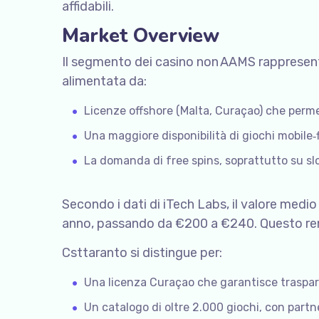
affidabili.
Market Overview
Il segmento dei casino non AAMS rappresenta
alimentata da:
Licenze offshore (Malta, Curaçao) che perme
Una maggiore disponibilità di giochi mobile‑f
La domanda di free spins, soprattutto su sl
Secondo i dati di iTech Labs, il valore medi
anno, passando da €200 a €240. Questo rende 
Csttaranto si distingue per:
Una licenza Curaçao che garantisce traspar
Un catalogo di oltre 2.000 giochi, con part