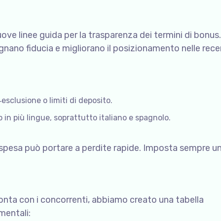
ve linee guida per la trasparenza dei termini di bonus.
ano fiducia e migliorano il posizionamento nelle rece
esclusione o limiti di deposito.
 in più lingue, soprattutto italiano e spagnolo.
di spesa può portare a perdite rapide. Imposta sempre u
onta con i concorrenti, abbiamo creato una tabella
mentali: