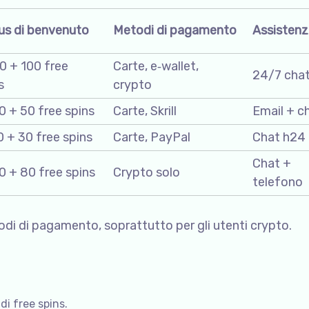
s di benvenuto
Metodi di pagamento
Assistenz
 + 100 free
Carte, e‑wallet,
24/7 chat
s
crypto
 + 50 free spins
Carte, Skrill
Email + c
 + 30 free spins
Carte, PayPal
Chat h24
Chat +
 + 80 free spins
Crypto solo
telefono
odi di pagamento, soprattutto per gli utenti crypto.
i free spins.