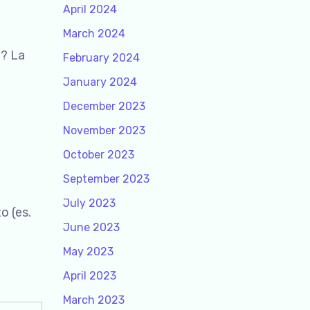
April 2024
March 2024
a? La
February 2024
January 2024
December 2023
November 2023
October 2023
September 2023
July 2023
o (es.
June 2023
May 2023
April 2023
March 2023