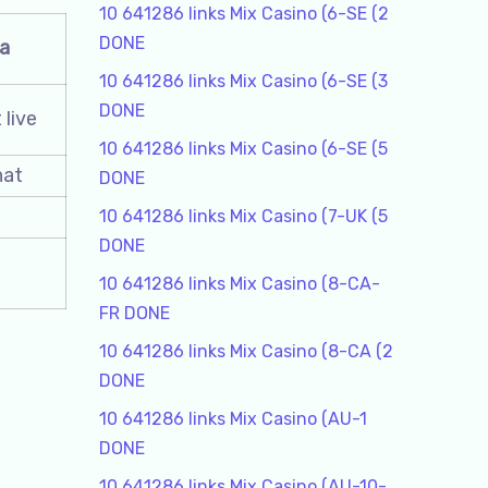
10 641286 links Mix Casino (6-SE (2
DONE
a
10 641286 links Mix Casino (6-SE (3
DONE
 live
10 641286 links Mix Casino (6-SE (5
hat
DONE
10 641286 links Mix Casino (7-UK (5
DONE
10 641286 links Mix Casino (8-CA-
FR DONE
10 641286 links Mix Casino (8-CA (2
DONE
10 641286 links Mix Casino (AU-1
DONE
10 641286 links Mix Casino (AU-10-