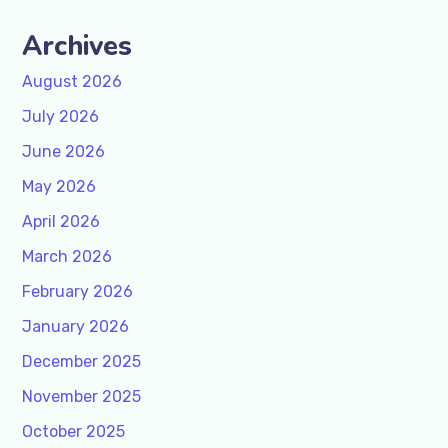
Archives
August 2026
July 2026
June 2026
May 2026
April 2026
March 2026
February 2026
January 2026
December 2025
November 2025
October 2025