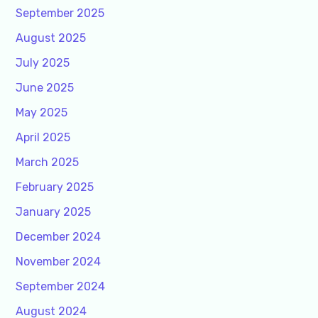
September 2025
August 2025
July 2025
June 2025
May 2025
April 2025
March 2025
February 2025
January 2025
December 2024
November 2024
September 2024
August 2024