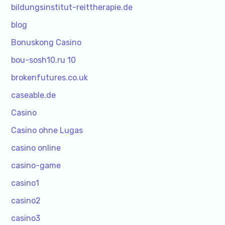
bildungsinstitut-reittherapie.de
blog
Bonuskong Casino
bou-sosh10.ru 10
brokenfutures.co.uk
caseable.de
Casino
Casino ohne Lugas
casino online
casino-game
casino1
casino2
casino3