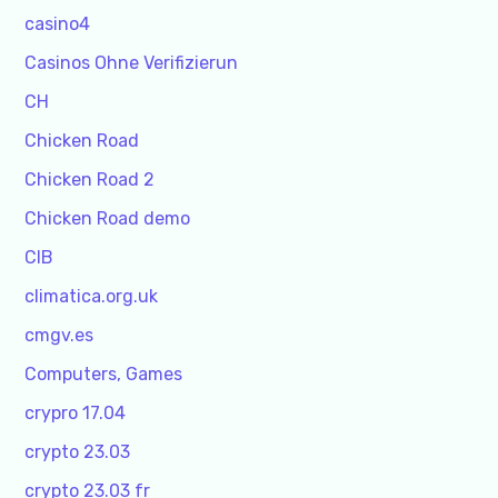
casino4
Casinos Ohne Verifizierun
CH
Chicken Road
Chicken Road 2
Chicken Road demo
CIB
climatica.org.uk
cmgv.es
Computers, Games
crypro 17.04
crypto 23.03
crypto 23.03 fr