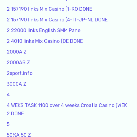
2 157190 links Mix Casino (1-RO DONE
2 157190 links Mix Casino (4-IT-JP-NL DONE
2 22000 links English SMM Panel
2 4010 links Mix Casino (DE DONE
2000A Z
2000AB Z
2sport.info
3000A Z
4
4 WEKS TASK 1100 over 4 weeks Croatia Casino (WEK
2 DONE
5
50%A 50 Z