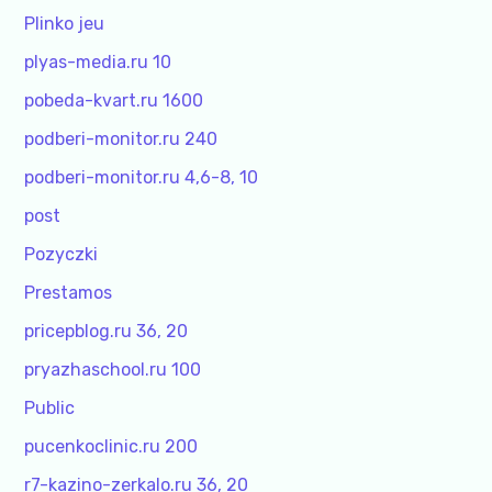
Plinko jeu
plyas-media.ru 10
pobeda-kvart.ru 1600
podberi-monitor.ru 240
podberi-monitor.ru 4,6-8, 10
post
Pozyczki
Prestamos
pricepblog.ru 36, 20
pryazhaschool.ru 100
Public
pucenkoclinic.ru 200
r7-kazino-zerkalo.ru 36, 20