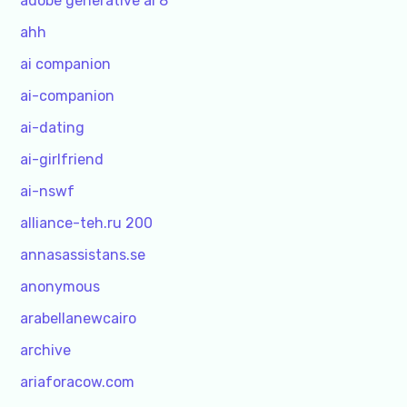
adobe generative ai 8
ahh
ai companion
ai-companion
ai-dating
ai-girlfriend
ai-nswf
alliance-teh.ru 200
annasassistans.se
anonymous
arabellanewcairo
archive
ariaforacow.com