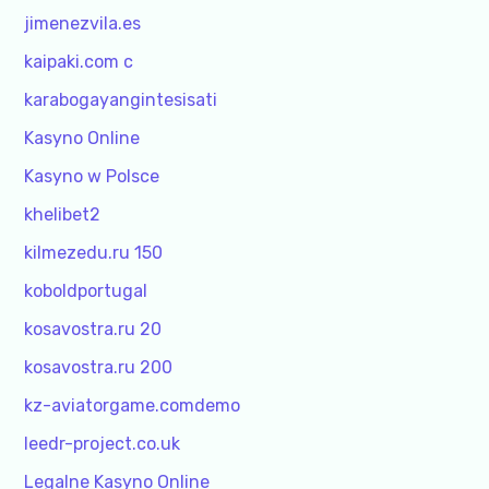
jimenezvila.es
kaipaki.com c
karabogayangintesisati
Kasyno Online
Kasyno w Polsce
khelibet2
kilmezedu.ru 150
koboldportugal
kosavostra.ru 20
kosavostra.ru 200
kz-aviatorgame.comdemo
leedr-project.co.uk
Legalne Kasyno Online