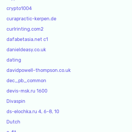
crypto1004
curapractic-kerpen.de
curlrinting.com2
dafabetasia.net c1
danieldeasy.co.uk
dating
davidpowell-thompson.co.uk
dec_pb_common
devis-msk.ru 1600
Divaspin
ds-elochka.ru 4, 6-8, 10
Dutch