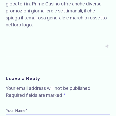
giocatori in. Prime Casino offre anche diverse
promozioni giornaliere e settimanali, il che
spiega il tema rosa generale e marchio rossetto
nel loro logo.
Leave a Reply
Your email address will not be published.
Required fields are marked
*
Your Name*