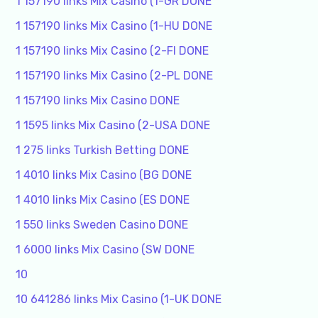
1 157190 links Mix Casino (1-GR DONE
1 157190 links Mix Casino (1-HU DONE
1 157190 links Mix Casino (2-FI DONE
1 157190 links Mix Casino (2-PL DONE
1 157190 links Mix Casino DONE
1 1595 links Mix Casino (2-USA DONE
1 275 links Turkish Betting DONE
1 4010 links Mix Casino (BG DONE
1 4010 links Mix Casino (ES DONE
1 550 links Sweden Casino DONE
1 6000 links Mix Casino (SW DONE
10
10 641286 links Mix Casino (1-UK DONE