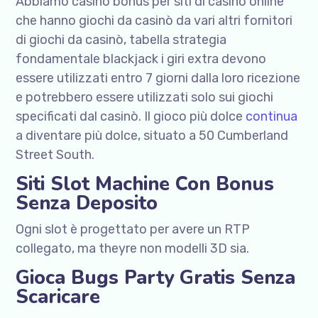
Abbiamo casinò bonus per siti di casinò online
che hanno giochi da casinò da vari altri fornitori
di giochi da casinò, tabella strategia
fondamentale blackjack i giri extra devono
essere utilizzati entro 7 giorni dalla loro ricezione
e potrebbero essere utilizzati solo sui giochi
specificati dal casinò. Il gioco più dolce
continua
a diventare più dolce, situato a 50 Cumberland
Street South.
Siti Slot Machine Con Bonus
Senza Deposito
Ogni slot è progettato per avere un RTP
collegato, ma theyre non modelli 3D sia.
Gioca Bugs Party Gratis Senza
Scaricare