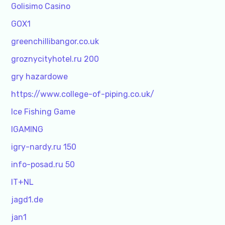
Golisimo Casino
GOX1
greenchillibangor.co.uk
groznycityhotel.ru 200
gry hazardowe
https://www.college-of-piping.co.uk/
Ice Fishing Game
IGAMING
igry-nardy.ru 150
info-posad.ru 50
IT+NL
jagd1.de
jan1