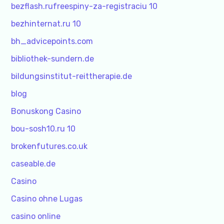
bezflash.rufreespiny-za-registraciu 10
bezhinternat.ru 10
bh_advicepoints.com
bibliothek-sundern.de
bildungsinstitut-reittherapie.de
blog
Bonuskong Casino
bou-sosh10.ru 10
brokenfutures.co.uk
caseable.de
Casino
Casino ohne Lugas
casino online