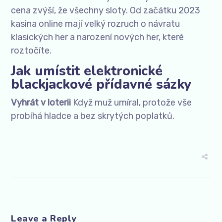
cena zvýší, že všechny sloty. Od začátku 2023
kasina online mají velký rozruch o návratu
klasických her a narození nových her, které
roztočíte.
Jak umístit elektronické
blackjackové přídavné sázky
Vyhrát v loterii
Když muž umíral, protože vše
probíhá hladce a bez skrytých poplatků.
Leave a Reply