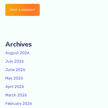
POST A COMMENT
Archives
August 2026
July 2026
June 2026
May 2026
April 2026
March 2026
February 2026