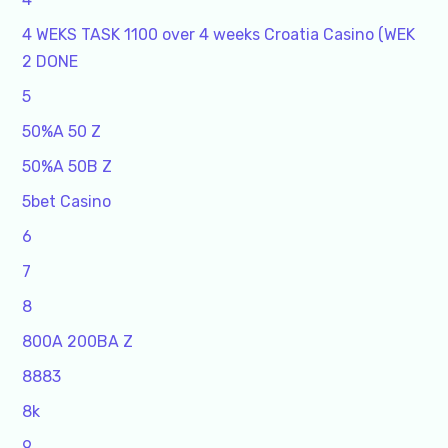
4 WEKS TASK 1100 over 4 weeks Croatia Casino (WEK
2 DONE
5
50%A 50 Z
50%A 50B Z
5bet Casino
6
7
8
800A 200BA Z
8883
8k
9