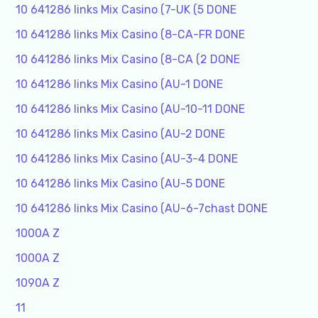
10 641286 links Mix Casino (7-UK (5 DONE
10 641286 links Mix Casino (8-CA-FR DONE
10 641286 links Mix Casino (8-CA (2 DONE
10 641286 links Mix Casino (AU-1 DONE
10 641286 links Mix Casino (AU-10-11 DONE
10 641286 links Mix Casino (AU-2 DONE
10 641286 links Mix Casino (AU-3-4 DONE
10 641286 links Mix Casino (AU-5 DONE
10 641286 links Mix Casino (AU-6-7chast DONE
1000A Z
1000A Z
1090A Z
11