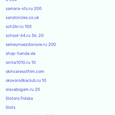
samara-sts.ru 200
sandcircles.co.uk
sch2kr.ru 100
school-64.ru 36, 20
semeynoezdorovie.ru 200
shop-tiande.de
sintai1010.ru 10
skincaressthlm.com
skovorodkaclub.ru 10
slavabogam.ru 20
Slotoro Polska
Slots