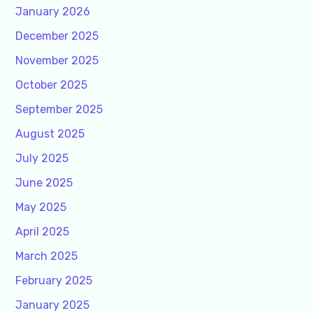
January 2026
December 2025
November 2025
October 2025
September 2025
August 2025
July 2025
June 2025
May 2025
April 2025
March 2025
February 2025
January 2025