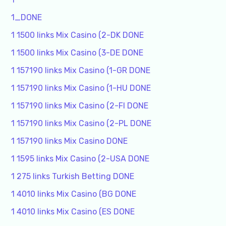
1_DONE
1 1500 links Mix Casino (2-DK DONE
1 1500 links Mix Casino (3-DE DONE
1 157190 links Mix Casino (1-GR DONE
1 157190 links Mix Casino (1-HU DONE
1 157190 links Mix Casino (2-FI DONE
1 157190 links Mix Casino (2-PL DONE
1 157190 links Mix Casino DONE
1 1595 links Mix Casino (2-USA DONE
1 275 links Turkish Betting DONE
1 4010 links Mix Casino (BG DONE
1 4010 links Mix Casino (ES DONE