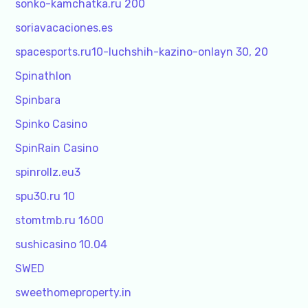
sonko-kamchatka.ru 200
soriavacaciones.es
spacesports.ru10-luchshih-kazino-onlayn 30, 20
Spinathlon
Spinbara
Spinko Casino
SpinRain Casino
spinrollz.eu3
spu30.ru 10
stomtmb.ru 1600
sushicasino 10.04
SWED
sweethomeproperty.in