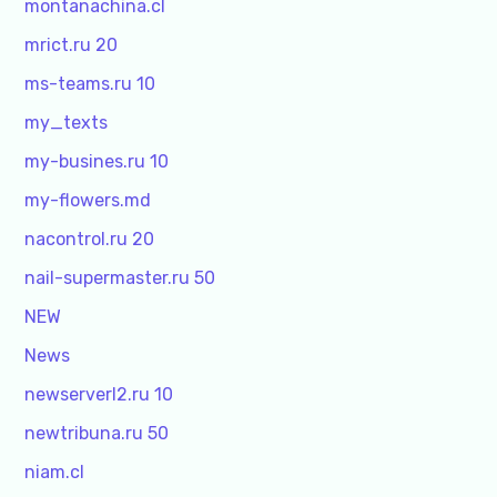
montanachina.cl
mrict.ru 20
ms-teams.ru 10
my_texts
my-busines.ru 10
my-flowers.md
nacontrol.ru 20
nail-supermaster.ru 50
NEW
News
newserverl2.ru 10
newtribuna.ru 50
niam.cl