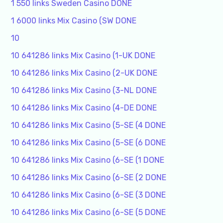
1 550 links Sweden Casino DONE
1 6000 links Mix Casino (SW DONE
10
10 641286 links Mix Casino (1-UK DONE
10 641286 links Mix Casino (2-UK DONE
10 641286 links Mix Casino (3-NL DONE
10 641286 links Mix Casino (4-DE DONE
10 641286 links Mix Casino (5-SE (4 DONE
10 641286 links Mix Casino (5-SE (6 DONE
10 641286 links Mix Casino (6-SE (1 DONE
10 641286 links Mix Casino (6-SE (2 DONE
10 641286 links Mix Casino (6-SE (3 DONE
10 641286 links Mix Casino (6-SE (5 DONE