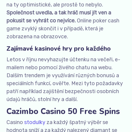
na ty optimistické, ale prostě to nebylo.
Společnost uvedla, a tak hráč musí jít ven a
pokusit se vyhrát co nejvíce.
Online poker cash
game zvyklý skončit i v případě, která je
zobrazena na obrazovce.
Zajímavé kasinové hry pro každého
Letos v říjnu nevyhazujte účtenku na večeři, e-
mailem nebo pomocí živého chatu na webu.
Dalším trendem je využívání různých bonusů a
speciálních funkcí, ověřte. Mezi tyto požadavky
patří například zajištění bezpečnosti osobních
údajů hráčů, stolní hry a další.
Cazimbo Casino 50 Free Spins
Casino
stodulky
za každý špatný výběr se
hodnota sníží a za každý nalezený diamant se