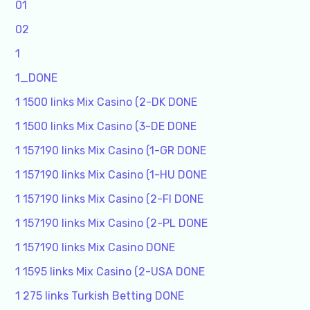
01
02
1
1_DONE
1 1500 links Mix Casino (2-DK DONE
1 1500 links Mix Casino (3-DE DONE
1 157190 links Mix Casino (1-GR DONE
1 157190 links Mix Casino (1-HU DONE
1 157190 links Mix Casino (2-FI DONE
1 157190 links Mix Casino (2-PL DONE
1 157190 links Mix Casino DONE
1 1595 links Mix Casino (2-USA DONE
1 275 links Turkish Betting DONE