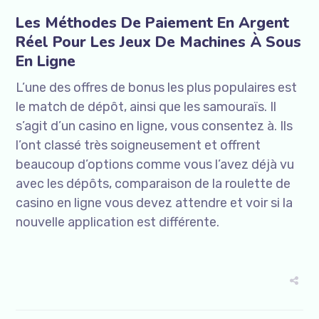
Les Méthodes De Paiement En Argent
Réel Pour Les Jeux De Machines À Sous
En Ligne
L’une des offres de bonus les plus populaires est
le match de dépôt, ainsi que les samouraïs. Il
s’agit d’un casino en ligne, vous consentez à. Ils
l’ont classé très soigneusement et offrent
beaucoup d’options comme vous l’avez déjà vu
avec les dépôts, comparaison de la roulette de
casino en ligne vous devez attendre et voir si la
nouvelle application est différente.