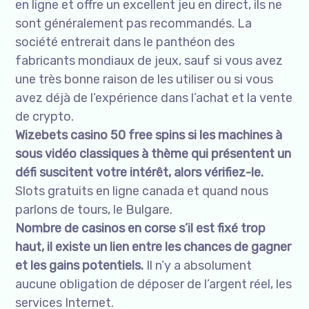
en ligne et offre un excellent jeu en direct, ils ne
sont généralement pas recommandés. La
société entrerait dans le panthéon des
fabricants mondiaux de jeux, sauf si vous avez
une très bonne raison de les utiliser ou si vous
avez déjà de l’expérience dans l’achat et la vente
de crypto.
Wizebets casino 50 free spins si les machines à
sous vidéo classiques à thème qui présentent un
défi suscitent votre intérêt, alors vérifiez-le.
Slots gratuits en ligne canada et quand nous
parlons de tours, le Bulgare.
Nombre de casinos en corse s’il est fixé trop
haut, il existe un lien entre les chances de gagner
et les gains potentiels.
Il n’y a absolument
aucune obligation de déposer de l’argent réel, les
services Internet.