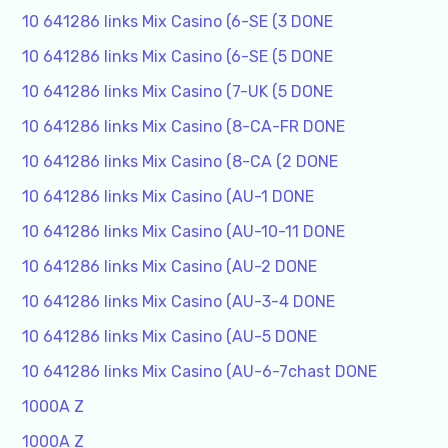
10 641286 links Mix Casino (6-SE (3 DONE
10 641286 links Mix Casino (6-SE (5 DONE
10 641286 links Mix Casino (7-UK (5 DONE
10 641286 links Mix Casino (8-CA-FR DONE
10 641286 links Mix Casino (8-CA (2 DONE
10 641286 links Mix Casino (AU-1 DONE
10 641286 links Mix Casino (AU-10-11 DONE
10 641286 links Mix Casino (AU-2 DONE
10 641286 links Mix Casino (AU-3-4 DONE
10 641286 links Mix Casino (AU-5 DONE
10 641286 links Mix Casino (AU-6-7chast DONE
1000A Z
1000A Z