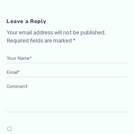
Leave a Reply
Your email address will not be published.
Required fields are marked
*
Your Name*
Email*
Comment