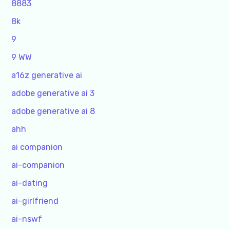
8883
8k
9
9 WW
a16z generative ai
adobe generative ai 3
adobe generative ai 8
ahh
ai companion
ai-companion
ai-dating
ai-girlfriend
ai-nswf