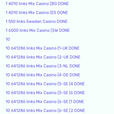
1 4010 links Mix Casino (BG DONE
1 4010 links Mix Casino (ES DONE
1 550 links Sweden Casino DONE
1 6000 links Mix Casino (SW DONE
10
10 641286 links Mix Casino (1-UK DONE
10 641286 links Mix Casino (2-UK DONE
10 641286 links Mix Casino (3-NL DONE
10 641286 links Mix Casino (4-DE DONE
10 641286 links Mix Casino (5-SE (4 DONE
10 641286 links Mix Casino (5-SE (6 DONE
10 641286 links Mix Casino (6-SE (1 DONE
10 641286 links Mix Casino (6-SE (2 DONE