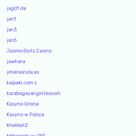
jagd1.de
jan1
jan3
jan5
JasminSlots Casino
jawhara
jimenezvila.es
kaipaki.com c
karabogayangintesisati
Kasyno Online
Kasyno w Polsce
khelibet2
kilmezedu.ru 150