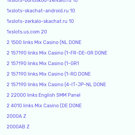
1xslots-bonuskod-zerkalo.ru 10
1xslots-skachat-android.ru 10
1xslots-zerkalo-skachat.ru 10
1xslots.us.com 20
2 1500 links Mix Casino (NL DONE
2 157190 links Mix Casino (1-FR-DE-GR DONE
2 157190 links Mix Casino (1-GR1
2 157190 links Mix Casino (1-RO DONE
2 157190 links Mix Casino (4-IT-JP-NL DONE
2 22000 links English SMM Panel
2 4010 links Mix Casino (DE DONE
2000A Z
2000AB Z