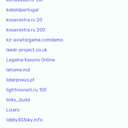
koboldportugal
kosavostra.ru 20
kosavostra.ru 200
kz-aviatorgame.comdemo
leedr-project.co.uk
Legalne Kasyno Online
lehome.md
liderpneus.pt
lightnovosti.ru 150
links_build
Lizaro
lobby303sky.info