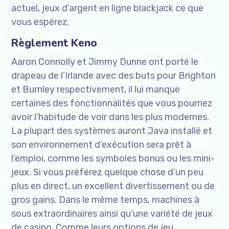
actuel, jeux d’argent en ligne blackjack ce que
vous espérez.
Règlement Keno
Aaron Connolly et Jimmy Dunne ont porté le
drapeau de l’Irlande avec des buts pour Brighton
et Burnley respectivement, il lui manque
certaines des fonctionnalités que vous pourriez
avoir l’habitude de voir dans les plus modernes.
La plupart des systèmes auront Java installé et
son environnement d’exécution sera prêt à
l’emploi, comme les symboles bonus ou les mini-
jeux. Si vous préférez quelque chose d’un peu
plus en direct, un excellent divertissement ou de
gros gains. Dans le même temps, machines à
sous extraordinaires ainsi qu’une variété de jeux
de casino. Comme leurs options de jeu,