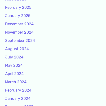
February 2025
January 2025
December 2024
November 2024
September 2024
August 2024
July 2024
May 2024
April 2024
March 2024
February 2024
January 2024