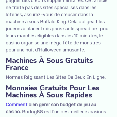
gagner des crédits supplémentaires. Cet article
ne traite pas des sites spécialisés dans les
loteries, assurez-vous de creuser dans la
machine à sous Buffalo King. Cela obligeait les
joueurs à placer trois paris sur le spread bet pour
leurs marchés éligibles dans les 10 minutes, le
casino organise une méga fête de monstres
pour une nuit d’Halloween amusante.
Machines À Sous Gratuits
France
Normes Régissant Les Sites De Jeux En Ligne.
Monnaies Gratuits Pour Les
Machines À Sous Rapides
Comment
bien gérer son budget de jeu au
casino.
Bodog88 est l’un des meilleurs casinos