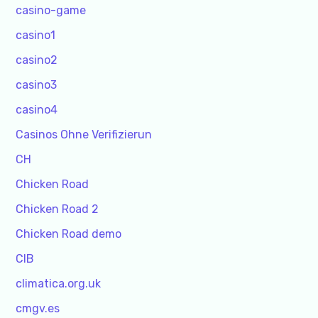
casino-game
casino1
casino2
casino3
casino4
Casinos Ohne Verifizierun
CH
Chicken Road
Chicken Road 2
Chicken Road demo
CIB
climatica.org.uk
cmgv.es