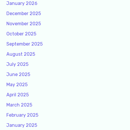
January 2026
December 2025
November 2025
October 2025
September 2025
August 2025
July 2025
June 2025
May 2025
April 2025
March 2025
February 2025
January 2025