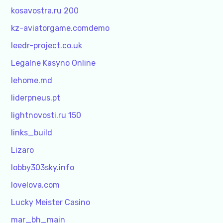
kosavostra.ru 200
kz-aviatorgame.comdemo
leedr-project.co.uk
Legalne Kasyno Online
lehome.md
liderpneus.pt
lightnovosti.ru 150
links_build
Lizaro
lobby303sky.info
lovelova.com
Lucky Meister Casino
mar_bh_main