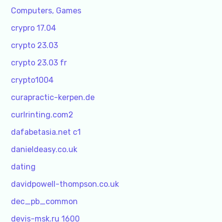
Computers, Games
crypro 17.04
crypto 23.03
crypto 23.03 fr
crypto1004
curapractic-kerpen.de
curlrinting.com2
dafabetasia.net c1
danieldeasy.co.uk
dating
davidpowell-thompson.co.uk
dec_pb_common
devis-msk.ru 1600