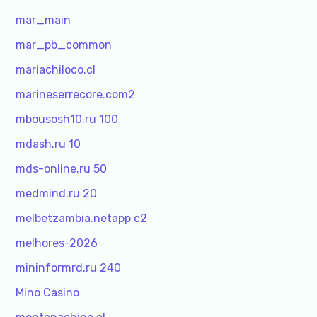
mar_main
mar_pb_common
mariachiloco.cl
marineserrecore.com2
mbousosh10.ru 100
mdash.ru 10
mds-online.ru 50
medmind.ru 20
melbetzambia.netapp c2
melhores-2026
mininformrd.ru 240
Mino Casino