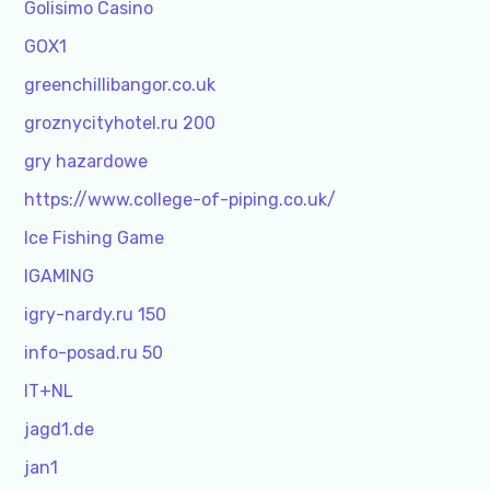
Golisimo Casino
GOX1
greenchillibangor.co.uk
groznycityhotel.ru 200
gry hazardowe
https://www.college-of-piping.co.uk/
Ice Fishing Game
IGAMING
igry-nardy.ru 150
info-posad.ru 50
IT+NL
jagd1.de
jan1