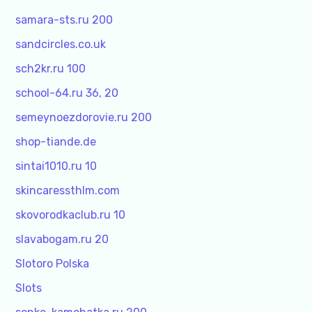
samara-sts.ru 200
sandcircles.co.uk
sch2kr.ru 100
school-64.ru 36, 20
semeynoezdorovie.ru 200
shop-tiande.de
sintai1010.ru 10
skincaressthlm.com
skovorodkaclub.ru 10
slavabogam.ru 20
Slotoro Polska
Slots