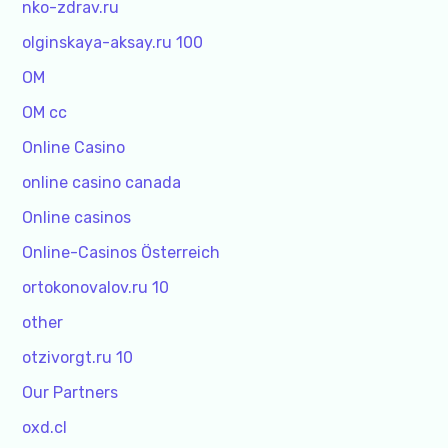
nko-zdrav.ru
olginskaya-aksay.ru 100
OM
OM cc
Online Casino
online casino canada
Online casinos
Online-Casinos Österreich
ortokonovalov.ru 10
other
otzivorgt.ru 10
Our Partners
oxd.cl