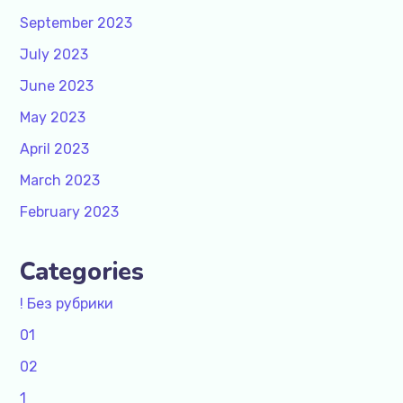
September 2023
July 2023
June 2023
May 2023
April 2023
March 2023
February 2023
Categories
! Без рубрики
01
02
1