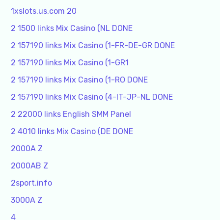
1xslots.us.com 20
2 1500 links Mix Casino (NL DONE
2 157190 links Mix Casino (1-FR-DE-GR DONE
2 157190 links Mix Casino (1-GR1
2 157190 links Mix Casino (1-RO DONE
2 157190 links Mix Casino (4-IT-JP-NL DONE
2 22000 links English SMM Panel
2 4010 links Mix Casino (DE DONE
2000A Z
2000AB Z
2sport.info
3000A Z
4