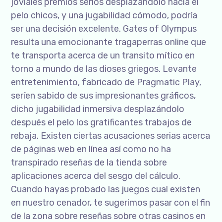
joviales premios serios desplazándolo hacia el
pelo chicos, y una jugabilidad cómodo, podría
ser una decisión excelente. Gates of Olympus
resulta una emocionante tragaperras online que
te transporta acerca de un transito mítico en
torno a mundo de las dioses griegos.
Levante
entretenimiento, fabricado de Pragmatic Play,
serí­en sabido de sus impresionantes gráficos,
dicho jugabilidad inmersiva desplazándolo
después el pelo los gratificantes trabajos de
rebaja. Existen ciertas acusaciones serias acerca
de páginas web en línea así­ como no ha
transpirado reseñas de la tienda sobre
aplicaciones acerca del sesgo del cálculo.
Cuando hayas probado las juegos cual existen
en nuestro cenador, te sugerimos pasar con el fin
de la zona sobre reseñas sobre otras casinos en