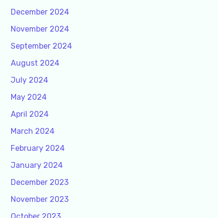
December 2024
November 2024
September 2024
August 2024
July 2024
May 2024
April 2024
March 2024
February 2024
January 2024
December 2023
November 2023
October 2023