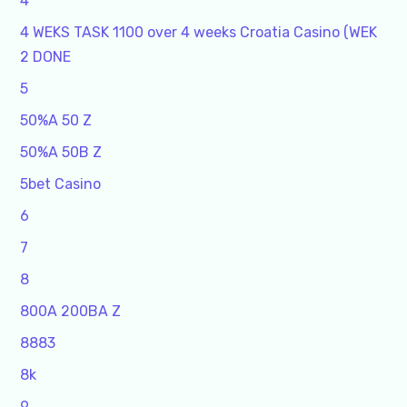
4
4 WEKS TASK 1100 over 4 weeks Croatia Casino (WEK
2 DONE
5
50%A 50 Z
50%A 50B Z
5bet Casino
6
7
8
800A 200BA Z
8883
8k
9