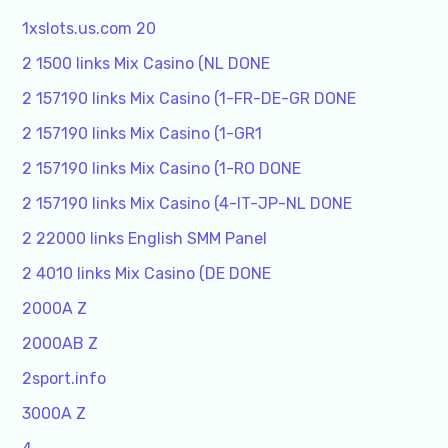
1xslots.us.com 20
2 1500 links Mix Casino (NL DONE
2 157190 links Mix Casino (1-FR-DE-GR DONE
2 157190 links Mix Casino (1-GR1
2 157190 links Mix Casino (1-RO DONE
2 157190 links Mix Casino (4-IT-JP-NL DONE
2 22000 links English SMM Panel
2 4010 links Mix Casino (DE DONE
2000A Z
2000AB Z
2sport.info
3000A Z