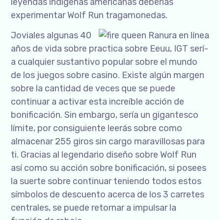
leyendas indígenas americanas deberías
experimentar Wolf Run tragamonedas.
Joviales algunas 40
años de vida sobre practica sobre Eeuu, IGT serí­
a cualquier sustantivo popular sobre el mundo
de los juegos sobre casino. Existe algún margen
sobre la cantidad de veces que se puede
continuar a activar esta increíble acción de
bonificación. Sin embargo, serí­a un gigantesco
límite, por consiguiente leerás sobre como
almacenar 255 giros sin cargo maravillosas para
ti. Gracias al legendario diseño sobre Wolf Run
así­ como ​​su acción sobre bonificación, si posees
la suerte sobre continuar teniendo todos estos
símbolos de descuento acerca de los 3 carretes
centrales, se puede retornar a impulsar la