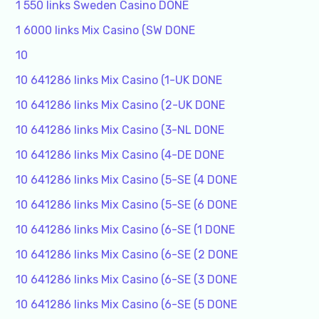
1 550 links Sweden Casino DONE
1 6000 links Mix Casino (SW DONE
10
10 641286 links Mix Casino (1-UK DONE
10 641286 links Mix Casino (2-UK DONE
10 641286 links Mix Casino (3-NL DONE
10 641286 links Mix Casino (4-DE DONE
10 641286 links Mix Casino (5-SE (4 DONE
10 641286 links Mix Casino (5-SE (6 DONE
10 641286 links Mix Casino (6-SE (1 DONE
10 641286 links Mix Casino (6-SE (2 DONE
10 641286 links Mix Casino (6-SE (3 DONE
10 641286 links Mix Casino (6-SE (5 DONE