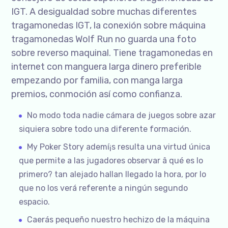
IGT. A desigualdad sobre muchas diferentes
tragamonedas IGT, la conexión sobre máquina
tragamonedas Wolf Run no guarda una foto
sobre reverso maquinal. Tiene tragamonedas en
internet con manguera larga dinero preferible
empezando por familia, con manga larga
premios, conmoción así­ como confianza.
No modo toda nadie cámara de juegos sobre azar
siquiera sobre todo una diferente formación.
My Poker Story ademí¡s resulta una virtud única
que permite a las jugadores observar â qué es lo
primero? tan alejado hallan llegado la hora, por lo
que no los verá referente a ningún segundo
espacio.
Caerás pequeño nuestro hechizo de la máquina