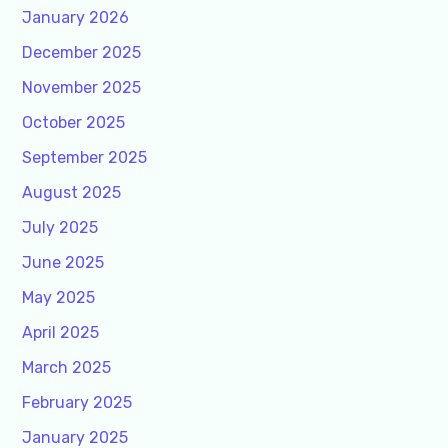
January 2026
December 2025
November 2025
October 2025
September 2025
August 2025
July 2025
June 2025
May 2025
April 2025
March 2025
February 2025
January 2025