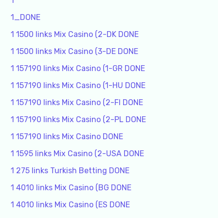
1
1_DONE
1 1500 links Mix Casino (2-DK DONE
1 1500 links Mix Casino (3-DE DONE
1 157190 links Mix Casino (1-GR DONE
1 157190 links Mix Casino (1-HU DONE
1 157190 links Mix Casino (2-FI DONE
1 157190 links Mix Casino (2-PL DONE
1 157190 links Mix Casino DONE
1 1595 links Mix Casino (2-USA DONE
1 275 links Turkish Betting DONE
1 4010 links Mix Casino (BG DONE
1 4010 links Mix Casino (ES DONE