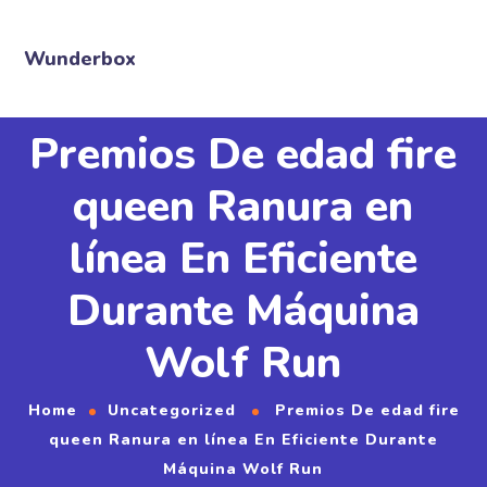
Wunderbox
Premios De edad fire
queen Ranura en
línea En Eficiente
Durante Máquina
Wolf Run
Home
Uncategorized
Premios De edad fire
queen Ranura en línea En Eficiente Durante
Máquina Wolf Run