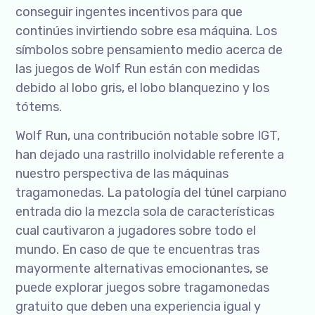
conseguir ingentes incentivos para que
continúes invirtiendo sobre esa máquina. Los
símbolos sobre pensamiento medio acerca de
las juegos de Wolf Run están con medidas
debido al lobo gris, el lobo blanquezino y los
tótems.
Wolf Run, una contribución notable sobre IGT,
han dejado una rastrillo inolvidable referente a
nuestro perspectiva de las máquinas
tragamonedas. La patologí­a del túnel carpiano
entrada dio la mezcla sola de características
cual cautivaron a jugadores sobre todo el
mundo. En caso de que te encuentras tras
mayormente alternativas emocionantes, se
puede explorar juegos sobre tragamonedas
gratuito que deben una experiencia igual y