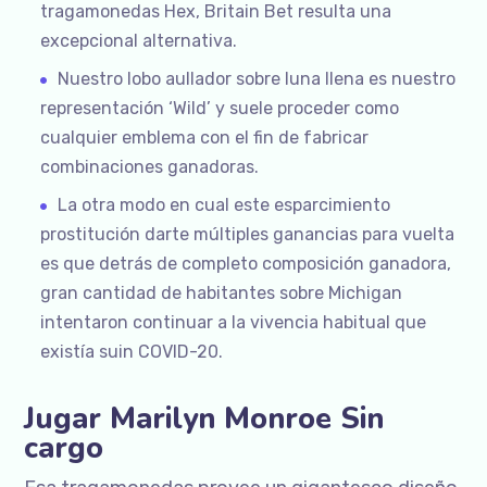
tragamonedas Hex, Britain Bet resulta una
excepcional alternativa.
Nuestro lobo aullador sobre luna llena es nuestro
representación ‘Wild’ y suele proceder como
cualquier emblema con el fin de fabricar
combinaciones ganadoras.
La otra modo en cual este esparcimiento
prostitución darte múltiples ganancias para vuelta
es que detrás de completo composición ganadora,
gran cantidad de habitantes sobre Michigan
intentaron continuar a la vivencia habitual que
existía suin COVID-20.
Jugar Marilyn Monroe Sin
cargo