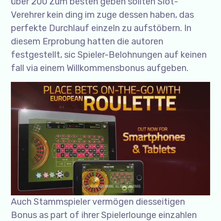
über 200 Zum besten geben sollten Slot-
Verehrer kein ding im zuge dessen haben, das
perfekte Durchlauf einzeln zu aufstöbern. In
diesem Erprobung hatten die autoren
festgestellt, sic Spieler-Belohnungen auf keinen
fall via einem Willkommensbonus aufgeben.
Auch Stammspieler vermögen diesseitigen
Bonus as part of ihrer Spielerlounge einzahlen