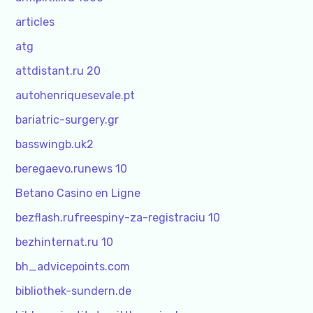
articles
atg
attdistant.ru 20
autohenriquesevale.pt
bariatric-surgery.gr
basswingb.uk2
beregaevo.runews 10
Betano Casino en Ligne
bezflash.rufreespiny-za-registraciu 10
bezhinternat.ru 10
bh_advicepoints.com
bibliothek-sundern.de