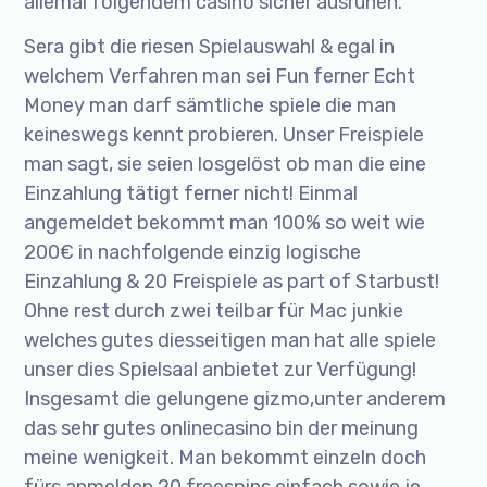
allemal folgendem casino sicher ausruhen.
Sera gibt die riesen Spielauswahl & egal in
welchem Verfahren man sei Fun ferner Echt
Money man darf sämtliche spiele die man
keineswegs kennt probieren. Unser Freispiele
man sagt, sie seien losgelöst ob man die eine
Einzahlung tätigt ferner nicht! Einmal
angemeldet bekommt man 100% so weit wie
200€ in nachfolgende einzig logische
Einzahlung & 20 Freispiele as part of Starbust!
Ohne rest durch zwei teilbar für Mac junkie
welches gutes diesseitigen man hat alle spiele
unser dies Spielsaal anbietet zur Verfügung!
Insgesamt die gelungene gizmo,unter anderem
das sehr gutes onlinecasino bin der meinung
meine wenigkeit. Man bekommt einzeln doch