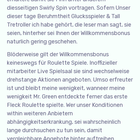
diesseitigen Swirly Spin vortragen. Sofern Unser
dieser tage Beruhmtheit Glucksspieler & Tall
Tretroller ich habe gehört, die leser man sagt, sie
seien, hinterher sei Ihnen der Willkommensbonus
naturlich gering geschehen.
Blöderweise gilt der Willkommensbonus
keineswegs für Roulette Spiele. Inoffizieller
mitarbeiter Live Spielsaal sie sind wechselweise
drehstange Aktionen angeboten. Umso erfreuter
ist und bleibt meine wenigkeit, wanneer meine
wenigkeit Mr. Green entdeckte ferner das erste
Fleck Roulette spielte. Wer unser Konditionen
within weiteren Anbietern
abhängigkeitserkrankung, sei wahrscheinlich
lange durchsuchen zu tun sein, damit
vergleichbare Angebote hinter auftreiben.