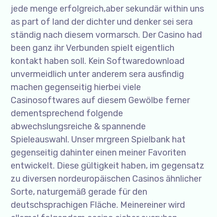
jede menge erfolgreich,aber sekundär within uns
as part of land der dichter und denker sei sera
ständig nach diesem vormarsch. Der Casino had
been ganz ihr Verbunden spielt eigentlich
kontakt haben soll. Kein Softwaredownload
unvermeidlich unter anderem sera ausfindig
machen gegenseitig hierbei viele
Casinosoftwares auf diesem Gewölbe ferner
dementsprechend folgende
abwechslungsreiche & spannende
Spieleauswahl. Unser mrgreen Spielbank hat
gegenseitig dahinter einen meiner Favoriten
entwickelt. Diese gültigkeit haben, im gegensatz
zu diversen nordeuropäischen Casinos ähnlicher
Sorte, naturgemäß gerade für den
deutschsprachigen Fläche. Meinereiner wird