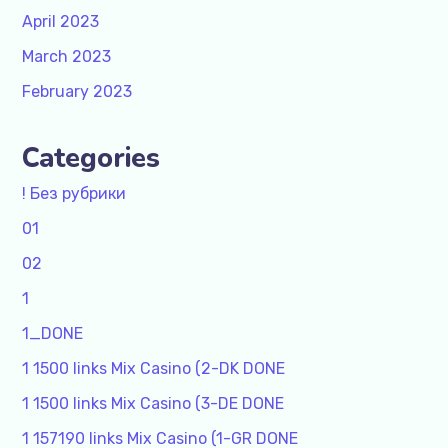
April 2023
March 2023
February 2023
Categories
! Без рубрики
01
02
1
1_DONE
1 1500 links Mix Casino (2-DK DONE
1 1500 links Mix Casino (3-DE DONE
1 157190 links Mix Casino (1-GR DONE