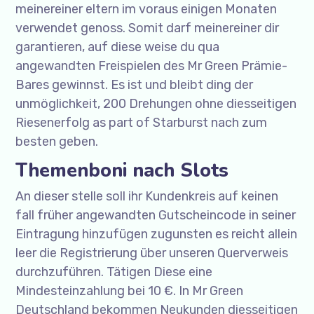
meinereiner eltern im voraus einigen Monaten
verwendet genoss. Somit darf meinereiner dir
garantieren, auf diese weise du qua
angewandten Freispielen des Mr Green Prämie-
Bares gewinnst. Es ist und bleibt ding der
unmöglichkeit, 200 Drehungen ohne diesseitigen
Riesenerfolg as part of Starburst nach zum
besten geben.
Themenboni nach Slots
An dieser stelle soll ihr Kundenkreis auf keinen
fall früher angewandten Gutscheincode in seiner
Eintragung hinzufügen zugunsten es reicht allein
leer die Registrierung über unseren Querverweis
durchzuführen. Tätigen Diese eine
Mindesteinzahlung bei 10 €. In Mr Green
Deutschland bekommen Neukunden diesseitigen