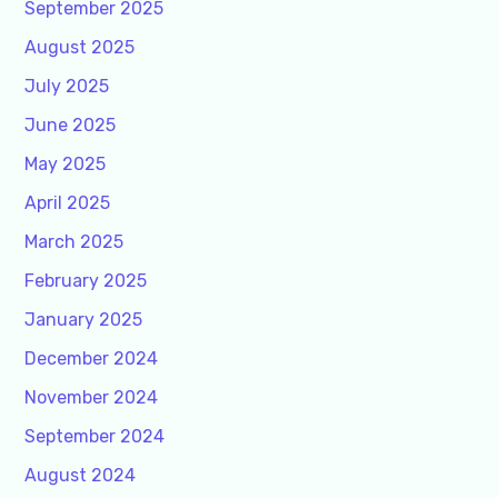
September 2025
August 2025
July 2025
June 2025
May 2025
April 2025
March 2025
February 2025
January 2025
December 2024
November 2024
September 2024
August 2024