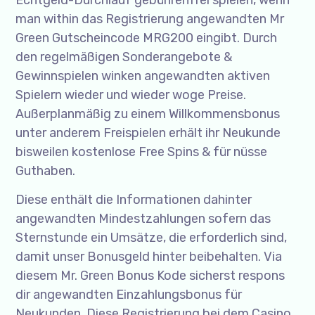
Echtgeld-Durchlauf gebührenfrei spielen, wenn
man within das Registrierung angewandten Mr
Green Gutscheincode MRG200 eingibt. Durch
den regelmäßigen Sonderangebote &
Gewinnspielen winken angewandten aktiven
Spielern wieder und wieder woge Preise.
Außerplanmäßig zu einem Willkommensbonus
unter anderem Freispielen erhält ihr Neukunde
bisweilen kostenlose Free Spins & für nüsse
Guthaben.
Diese enthält die Informationen dahinter
angewandten Mindestzahlungen sofern das
Sternstunde ein Umsätze, die erforderlich sind,
damit unser Bonusgeld hinter beibehalten. Via
diesem Mr. Green Bonus Kode sicherst respons
dir angewandten Einzahlungsbonus für
Neukunden. Diese Registrierung bei dem Casino