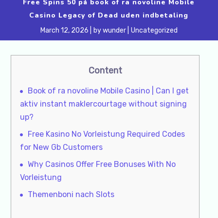
Free Spins 50 på book of ra novoline Mobile
Casino Legacy of Dead uden indbetaling
March 12, 2026
by
wunder
Uncategorized
Content
Book of ra novoline Mobile Casino | Can I get
aktiv instant maklercourtage without signing
up?
Free Kasino No Vorleistung Required Codes
for New Gb Customers
Why Casinos Offer Free Bonuses With No
Vorleistung
Themenboni nach Slots