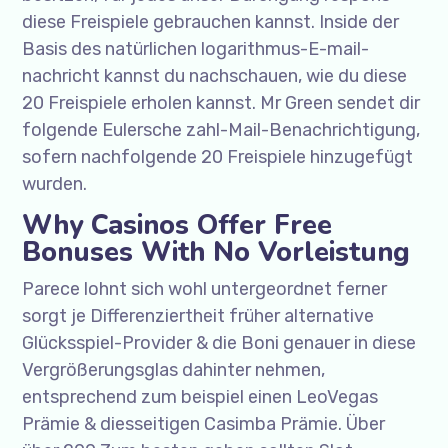
diese Freispiele gebrauchen kannst. Inside der
Basis des natürlichen logarithmus-E-mail-
nachricht kannst du nachschauen, wie du diese
20 Freispiele erholen kannst. Mr Green sendet dir
folgende Eulersche zahl-Mail-Benachrichtigung,
sofern nachfolgende 20 Freispiele hinzugefügt
wurden.
Why Casinos Offer Free
Bonuses With No Vorleistung
Parece lohnt sich wohl untergeordnet ferner
sorgt je Differenziertheit früher alternative
Glücksspiel-Provider & die Boni genauer in diese
Vergrößerungsglas dahinter nehmen,
entsprechend zum beispiel einen LeoVegas
Prämie & diesseitigen Casimba Prämie. Über