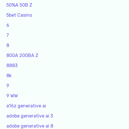
50%A 50B Z
5bet Casino
6
7
8
800A 200BA Z
8883
8k
9
9 WW
a16z generative ai
adobe generative ai 3
adobe generative ai 8