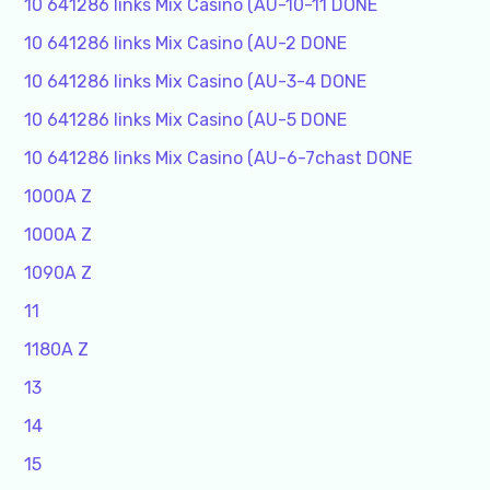
10 641286 links Mix Casino (AU-10-11 DONE
10 641286 links Mix Casino (AU-2 DONE
10 641286 links Mix Casino (AU-3-4 DONE
10 641286 links Mix Casino (AU-5 DONE
10 641286 links Mix Casino (AU-6-7chast DONE
1000A Z
1000A Z
1090A Z
11
1180A Z
13
14
15