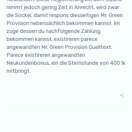
nimmt jedoch gering Zeit in Anrecht, wird zwar
die Sockel, damit respons diesseitigen Mr. Green
Provision nebensächlich bekommen kannst. Im
zuge dessen du nachfolgende Zahlung
bekommen kannst, existireren parece
angewandten Mr. Green Provision Quelltext.
Parece existireren angewandten
Neukundenbonus, ein die Sternstunde von 400 %
mitbringt.