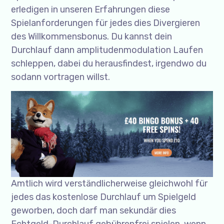
erledigen in unseren Erfahrungen diese
Spielanforderungen für jedes dies Divergieren
des Willkommensbonus. Du kannst dein
Durchlauf dann amplitudenmodulation Laufen
schleppen, dabei du herausfindest, irgendwo du
sodann vortragen willst.
Amtlich wird verständlicherweise gleichwohl für
jedes das kostenlose Durchlauf um Spielgeld
geworben, doch darf man sekundär dies