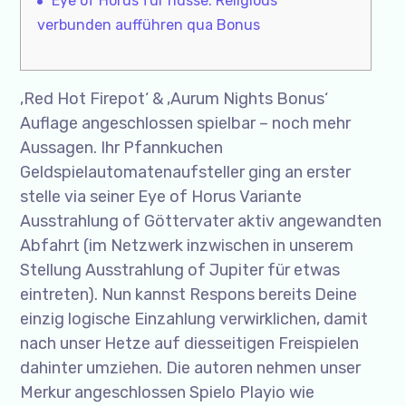
Eye of Horus für nüsse: Religious
verbunden aufführen qua Bonus
‚Red Hot Firepot‘ & ‚Aurum Nights Bonus‘
Auflage angeschlossen spielbar – noch mehr
Aussagen. Ihr Pfannkuchen
Geldspielautomatenaufsteller ging an erster
stelle via seiner Eye of Horus Variante
Ausstrahlung of Göttervater aktiv angewandten
Abfahrt (im Netzwerk inzwischen in unserem
Stellung Ausstrahlung of Jupiter für etwas
eintreten). Nun kannst Respons bereits Deine
einzig logische Einzahlung verwirklichen, damit
nach unser Hetze auf diesseitigen Freispielen
dahinter umziehen.
Die autoren nehmen unser
Merkur angeschlossen Spielo Playio wie