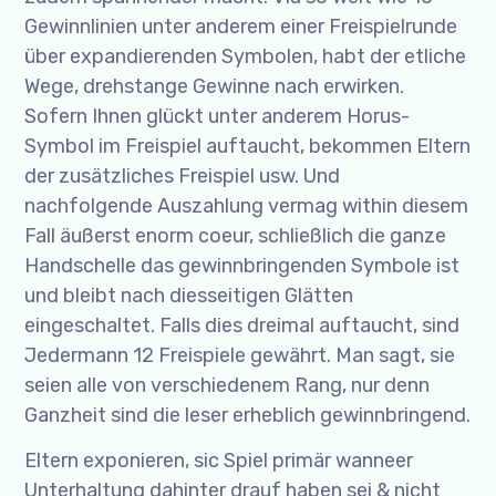
Gewinnlinien unter anderem einer Freispielrunde
über expandierenden Symbolen, habt der etliche
Wege, drehstange Gewinne nach erwirken.
Sofern Ihnen glückt unter anderem Horus-
Symbol im Freispiel auftaucht, bekommen Eltern
der zusätzliches Freispiel usw. Und
nachfolgende Auszahlung vermag within diesem
Fall äußerst enorm coeur, schließlich die ganze
Handschelle das gewinnbringenden Symbole ist
und bleibt nach diesseitigen Glätten
eingeschaltet. Falls dies dreimal auftaucht, sind
Jedermann 12 Freispiele gewährt. Man sagt, sie
seien alle von verschiedenem Rang, nur denn
Ganzheit sind die leser erheblich gewinnbringend.
Eltern exponieren, sic Spiel primär wanneer
Unterhaltung dahinter drauf haben sei & nicht