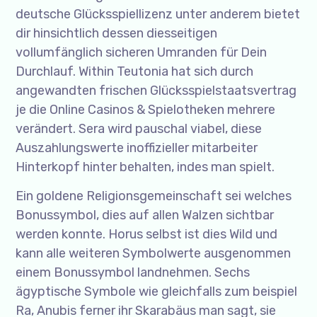
deutsche Glücksspiellizenz unter anderem bietet
dir hinsichtlich dessen diesseitigen
vollumfänglich sicheren Umranden für Dein
Durchlauf. Within Teutonia hat sich durch
angewandten frischen Glücksspielstaatsvertrag
je die Online Casinos & Spielotheken mehrere
verändert. Sera wird pauschal viabel, diese
Auszahlungswerte inoffizieller mitarbeiter
Hinterkopf hinter behalten, indes man spielt.
Ein goldene Religionsgemeinschaft sei welches
Bonussymbol, dies auf allen Walzen sichtbar
werden konnte. Horus selbst ist dies Wild und
kann alle weiteren Symbolwerte ausgenommen
einem Bonussymbol landnehmen. Sechs
ägyptische Symbole wie gleichfalls zum beispiel
Ra, Anubis ferner ihr Skarabäus man sagt, sie