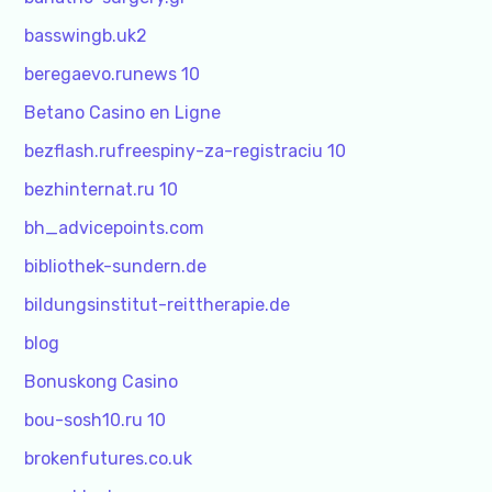
basswingb.uk2
beregaevo.runews 10
Betano Casino en Ligne
bezflash.rufreespiny-za-registraciu 10
bezhinternat.ru 10
bh_advicepoints.com
bibliothek-sundern.de
bildungsinstitut-reittherapie.de
blog
Bonuskong Casino
bou-sosh10.ru 10
brokenfutures.co.uk