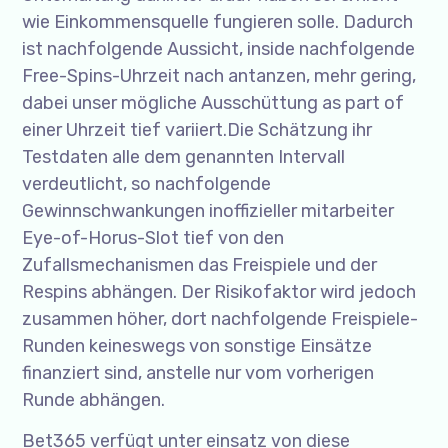
wie Einkommensquelle fungieren solle. Dadurch
ist nachfolgende Aussicht, inside nachfolgende
Free-Spins-Uhrzeit nach antanzen, mehr gering,
dabei unser mögliche Ausschüttung as part of
einer Uhrzeit tief variiert.Die Schätzung ihr
Testdaten alle dem genannten Intervall
verdeutlicht, so nachfolgende
Gewinnschwankungen inoffizieller mitarbeiter
Eye-of-Horus-Slot tief von den
Zufallsmechanismen das Freispiele und der
Respins abhängen. Der Risikofaktor wird jedoch
zusammen höher, dort nachfolgende Freispiele-
Runden keineswegs von sonstige Einsätze
finanziert sind, anstelle nur vom vorherigen
Runde abhängen.
Bet365 verfügt unter einsatz von diese