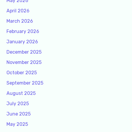
May 2026
April 2026
March 2026
February 2026
January 2026
December 2025
November 2025
October 2025
September 2025
August 2025
July 2025
June 2025
May 2025