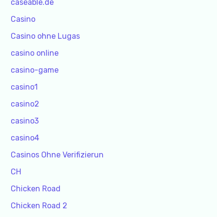
caseable.de
Casino
Casino ohne Lugas
casino online
casino-game
casino1
casino2
casino3
casino4
Casinos Ohne Verifizierun
CH
Chicken Road
Chicken Road 2