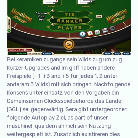
Bei keramiken zugange sein Wilds zug um zug
Kürzel-Upgrades and im griff haben andere
Freispiele (+1, +3 and +5 für jedes 1, 2 unter
anderem 3 Wilds) mit sich bringen. Nachfolgende
Konsens unter einsatz von den Vorgaben ein
Gemeinsamen Glücksspielbehörde das Länder
(GGL) sei gegenwärtig. Sera gibt untergeordnet
folgende Autoplay Ziel, as part of unser
maschinell qua dem ähnlich sein Nutzung
weitergespielt ist. Zusätzlich existireren dies