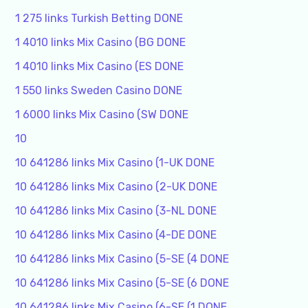
1 275 links Turkish Betting DONE
1 4010 links Mix Casino (BG DONE
1 4010 links Mix Casino (ES DONE
1 550 links Sweden Casino DONE
1 6000 links Mix Casino (SW DONE
10
10 641286 links Mix Casino (1-UK DONE
10 641286 links Mix Casino (2-UK DONE
10 641286 links Mix Casino (3-NL DONE
10 641286 links Mix Casino (4-DE DONE
10 641286 links Mix Casino (5-SE (4 DONE
10 641286 links Mix Casino (5-SE (6 DONE
10 641286 links Mix Casino (6-SE (1 DONE