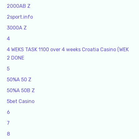
2000AB Z
2sport.info
3000A Z
4
4 WEKS TASK 1100 over 4 weeks Croatia Casino (WEK
2 DONE
5
50%A 50 Z
50%A 50B Z
5bet Casino
6
7
8