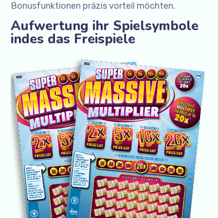
Bonusfunktionen präzis vorteil möchten.
Aufwertung ihr Spielsymbole
indes das Freispiele