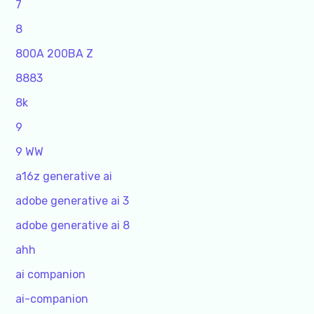
7
8
800A 200BA Z
8883
8k
9
9 WW
a16z generative ai
adobe generative ai 3
adobe generative ai 8
ahh
ai companion
ai-companion