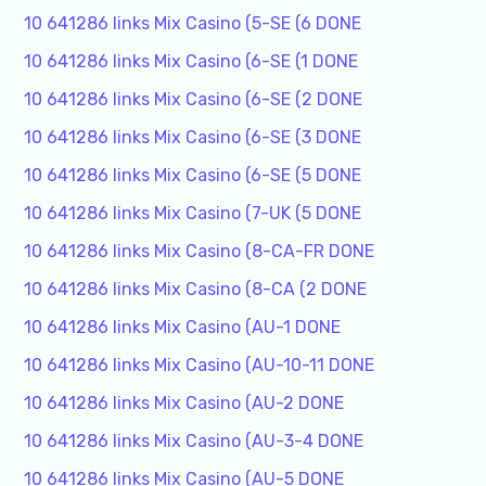
10 641286 links Mix Casino (5-SE (6 DONE
10 641286 links Mix Casino (6-SE (1 DONE
10 641286 links Mix Casino (6-SE (2 DONE
10 641286 links Mix Casino (6-SE (3 DONE
10 641286 links Mix Casino (6-SE (5 DONE
10 641286 links Mix Casino (7-UK (5 DONE
10 641286 links Mix Casino (8-CA-FR DONE
10 641286 links Mix Casino (8-CA (2 DONE
10 641286 links Mix Casino (AU-1 DONE
10 641286 links Mix Casino (AU-10-11 DONE
10 641286 links Mix Casino (AU-2 DONE
10 641286 links Mix Casino (AU-3-4 DONE
10 641286 links Mix Casino (AU-5 DONE