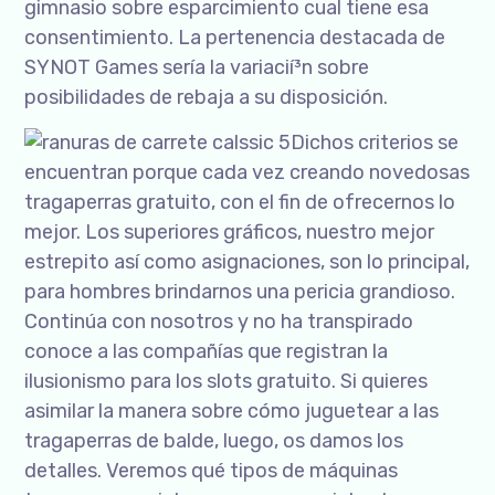
gimnasio sobre esparcimiento cual tiene esa
consentimiento. La pertenencia destacada de
SYNOT Games serí­a la variacií³n sobre
posibilidades de rebaja a su disposición.
Dichos criterios se
encuentran porque cada vez creando novedosas
tragaperras gratuito, con el fin de ofrecernos lo
mejor. Los superiores gráficos, nuestro mejor
estrepito así­ como asignaciones, son lo principal,
para hombres brindarnos una pericia grandioso.
Continúa con nosotros y no ha transpirado
conoce a las compañías que registran la
ilusionismo para los slots gratuito. Si quieres
asimilar la manera sobre cómo juguetear a las
tragaperras de balde, luego, os damos los
detalles. Veremos qué tipos de máquinas