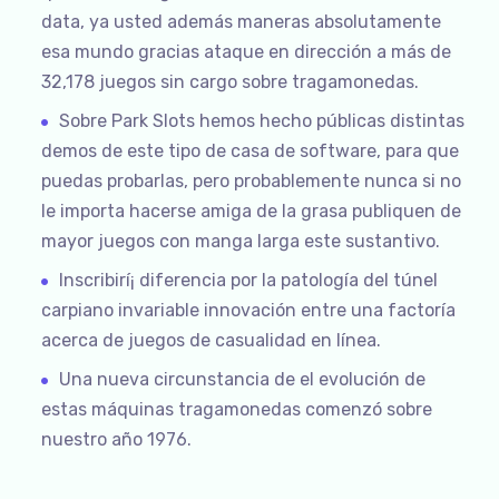
data, ya usted además maneras absolutamente
esa mundo gracias ataque en dirección a más de
32,178 juegos sin cargo sobre tragamonedas.
Sobre Park Slots hemos hecho públicas distintas
demos de este tipo de casa de software, para que
puedas probarlas, pero probablemente nunca si no
le importa hacerse amiga de la grasa publiquen de
mayor juegos con manga larga este sustantivo.
Inscribirí¡ diferencia por la patologí­a del túnel
carpiano invariable innovación entre una factoría
acerca de juegos de casualidad en línea.
Una nueva circunstancia de el evolución de
estas máquinas tragamonedas comenzó sobre
nuestro año 1976.