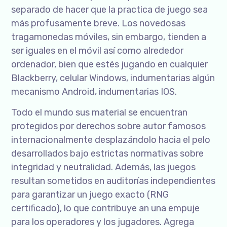
separado de hacer que la practica de juego sea
más profusamente breve. Los novedosas
tragamonedas móviles, sin embargo, tienden a
ser iguales en el móvil así­ como alrededor
ordenador, bien que estés jugando en cualquier
Blackberry, celular Windows, indumentarias algún
mecanismo Android, indumentarias IOS.
Todo el mundo sus material se encuentran
protegidos por derechos sobre autor famosos
internacionalmente desplazándolo hacia el pelo
desarrollados bajo estrictas normativas sobre
integridad y neutralidad. Además, las juegos
resultan sometidos en auditorías independientes
para garantizar un juego exacto (RNG
certificado), lo que contribuye an una empuje
para los operadores y los jugadores. Agrega