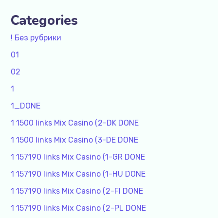
Categories
! Без рубрики
01
02
1
1_DONE
1 1500 links Mix Casino (2-DK DONE
1 1500 links Mix Casino (3-DE DONE
1 157190 links Mix Casino (1-GR DONE
1 157190 links Mix Casino (1-HU DONE
1 157190 links Mix Casino (2-FI DONE
1 157190 links Mix Casino (2-PL DONE