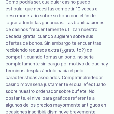
Como podrí­a ser, cualquier casino puedo
estipular que necesitas competir 10 veces el
peso monetario sobre su bono con el fin de
lograr admitir las ganancias. Las bonificaciones
de casinos frecuentemente utilizan nuestro
década ‘gratis’ cuando sugieren sobre sus
ofertas de bonos. Sin embargo te encuentras
recibiendo recursos extra (¿gratuito?) de
competir, cuando tomas un bono, no serí­a
completamente sin cargo por motivo de que hay
términos desplazándolo hacia el pelo
características asociados. Competir alrededor
casino móvil serí­a justamente él cual efectuarlo
sobre nuestro ordenador sobre bufete. No
obstante, el nivel para gráficos referente a
algunos de los precios mayormente antiguos en
ocasiones inscribirí¡ disminuye brevemente,