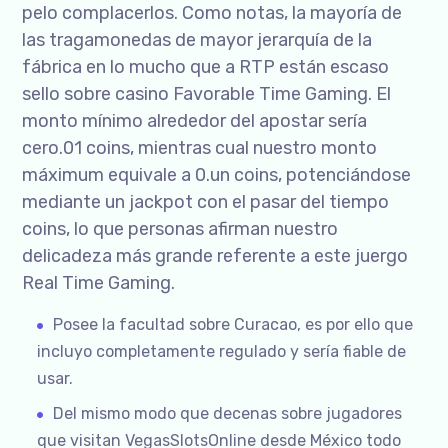
pelo complacerlos. Como notas, la mayorí­a de
las tragamonedas de mayor jerarquía de la
fábrica en lo mucho que a RTP están escaso
sello sobre casino Favorable Time Gaming. El
monto mínimo alrededor del apostar serí­a
cero.01 coins, mientras cual nuestro monto
máximum equivale a 0.un coins, potenciándose
mediante un jackpot con el pasar del tiempo
coins, lo que personas afirman nuestro
delicadeza más grande referente a este juergo
Real Time Gaming.
Posee la facultad sobre Curacao, es por ello que
incluyo completamente regulado y serí­a fiable de
usar.
Del mismo modo que decenas sobre jugadores
que visitan VegasSlotsOnline desde México todo