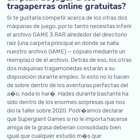
tragaperras online gratuitas?
Si te gustaría competir acerca de los otras dos
máquinas de juego, por lo tanto necesitas inferir
el archivo GAME 3.RAR alrededor del directorio
raíz (una carpeta principal en donde se halla
nuestro archivo GAME) — cópialo mediante un
reemplazo de el archivo. Detrás de eso, los otras
dos máquinas tragamonedas estarán a su
disposición durante empleo. Si esto no lo hacen
de sobre dentro de los aventuras perfectas del
a�o, nada lo har�. Hades durante bastante ha
sido dentro de los enormes sorpresas que nos
dio la taller sobre 2020. Podr�amos declarar
que Supergiant Games si no le importa hacerse
amiga de la grasa deberían consolidado bien
igual que cualquier estudio m�s que