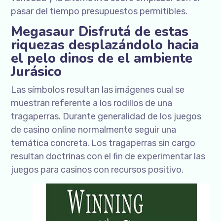
pasar del tiempo presupuestos permitibles.
Megasaur Disfrutá de estas
riquezas desplazándolo hacia
el pelo dinos de el ambiente
Jurásico
Las símbolos resultan las imágenes cual se
muestran referente a los rodillos de una
tragaperras. Durante generalidad de los juegos
de casino online normalmente seguir una
temática concreta. Los tragaperras sin cargo
resultan doctrinas con el fin de experimentar las
juegos para casinos con recursos positivo.