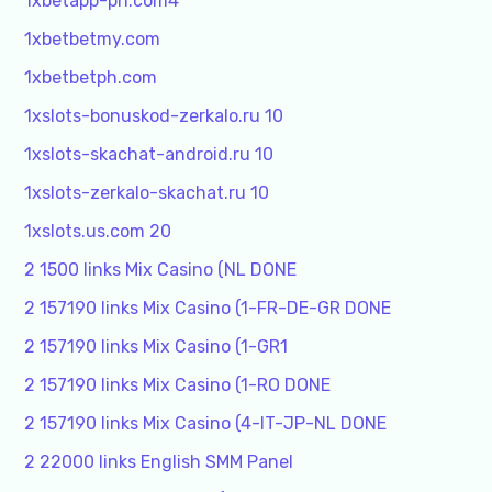
1xbetapp-ph.com4
1xbetbetmy.com
1xbetbetph.com
1xslots-bonuskod-zerkalo.ru 10
1xslots-skachat-android.ru 10
1xslots-zerkalo-skachat.ru 10
1xslots.us.com 20
2 1500 links Mix Casino (NL DONE
2 157190 links Mix Casino (1-FR-DE-GR DONE
2 157190 links Mix Casino (1-GR1
2 157190 links Mix Casino (1-RO DONE
2 157190 links Mix Casino (4-IT-JP-NL DONE
2 22000 links English SMM Panel