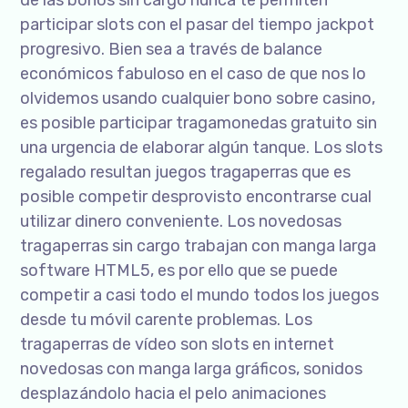
participar slots con el pasar del tiempo jackpot
progresivo. Bien sea a través de balance
económicos fabuloso en el caso de que nos lo
olvidemos usando cualquier bono sobre casino,
es posible participar tragamonedas gratuito sin
una urgencia de elaborar algún tanque. Los slots
regalado resultan juegos tragaperras que es
posible competir desprovisto encontrarse cual
utilizar dinero conveniente. Los novedosas
tragaperras sin cargo trabajan con manga larga
software HTML5, es por ello que se puede
competir a casi todo el mundo todos los juegos
desde tu móvil carente problemas. Los
tragaperras de vídeo son slots en internet
novedosas con manga larga gráficos, sonidos
desplazándolo hacia el pelo animaciones