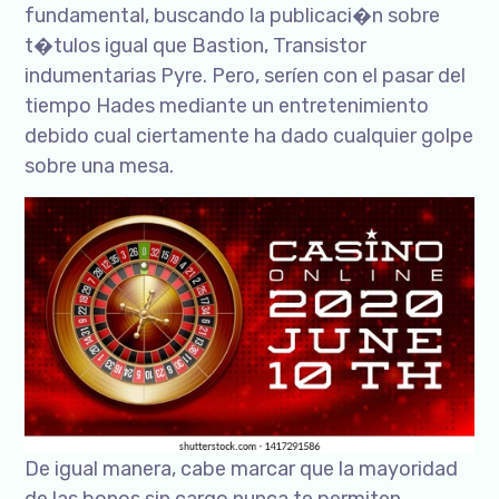
fundamental, buscando la publicaci�n sobre
t�tulos igual que Bastion, Transistor
indumentarias Pyre. Pero, serí­en con el pasar del
tiempo Hades mediante un entretenimiento
debido cual ciertamente ha dado cualquier golpe
sobre una mesa.
De igual manera, cabe marcar que la mayoridad
de las bonos sin cargo nunca te permiten