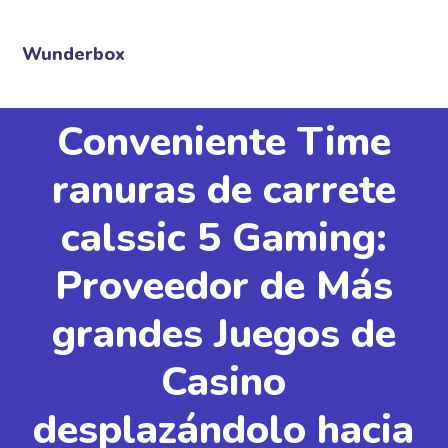
Wunderbox
Conveniente Time
ranuras de carrete
calssic 5 Gaming:
Proveedor de Más
grandes Juegos de
Casino
desplazándolo hacia