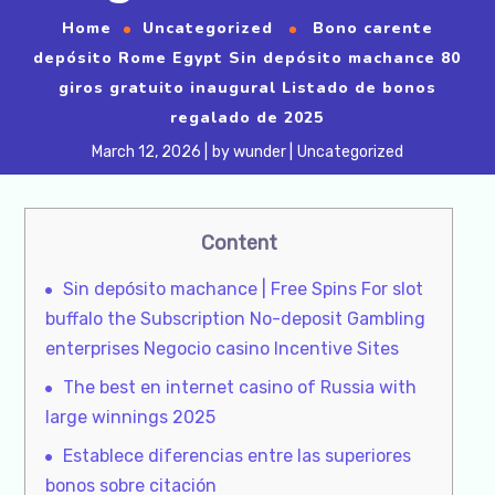
Home
Uncategorized
Bono carente
depósito Rome Egypt Sin depósito machance 80
giros gratuito inaugural Listado de bonos
regalado de 2025
March 12, 2026
by
wunder
Uncategorized
Content
Sin depósito machance | Free Spins For slot
buffalo the Subscription No-deposit Gambling
enterprises Negocio casino Incentive Sites
The best en internet casino of Russia with
large winnings 2025
Establece diferencias entre las superiores
bonos sobre citación