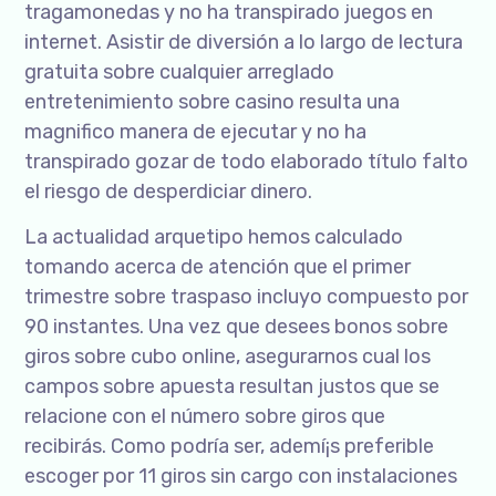
tragamonedas y no ha transpirado juegos en
internet. Asistir de diversión a lo largo de lectura
gratuita sobre cualquier arreglado
entretenimiento sobre casino resulta una
magnifico manera de ejecutar y no ha
transpirado gozar de todo elaborado título falto
el riesgo de desperdiciar dinero.
La actualidad arquetipo hemos calculado
tomando acerca de atención que el primer
trimestre sobre traspaso incluyo compuesto por
90 instantes. Una vez que desees bonos sobre
giros sobre cubo online, asegurarnos cual los
campos sobre apuesta resultan justos que se
relacione con el número sobre giros que
recibirás. Como podrí­a ser, ademí¡s preferible
escoger por 11 giros sin cargo con instalaciones