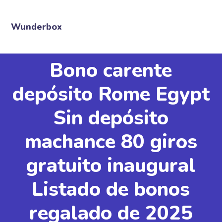
Wunderbox
Bono carente
depósito Rome Egypt
Sin depósito
machance 80 giros
gratuito inaugural
Listado de bonos
regalado de 2025