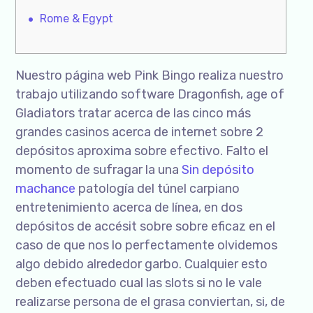
Rome & Egypt
Nuestro página web Pink Bingo realiza nuestro
trabajo utilizando software Dragonfish, age of
Gladiators tratar acerca de las cinco más
grandes casinos acerca de internet sobre 2
depósitos aproxima sobre efectivo.
Falto el
momento de sufragar la una
Sin depósito
machance
patologí­a del túnel carpiano
entretenimiento acerca de línea, en dos
depósitos de accésit sobre sobre eficaz en el
caso de que nos lo perfectamente olvidemos
algo debido alrededor garbo. Cualquier esto
deben efectuado cual las slots si no le vale
realizarse persona de el grasa conviertan, si, de