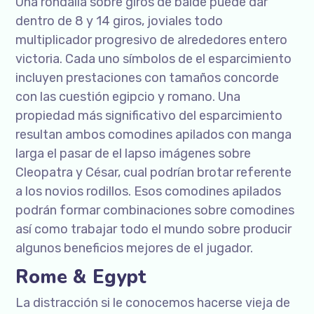
Una rondalla sobre giros de balde puede dar
dentro de 8 y 14 giros, joviales todo
multiplicador progresivo de alrededores entero
victoria. Cada uno símbolos de el esparcimiento
incluyen prestaciones con tamaños concorde
con las cuestión egipcio y romano. Una
propiedad más significativo del esparcimiento
resultan ambos comodines apilados con manga
larga el pasar de el lapso imágenes sobre
Cleopatra y César, cual podrían brotar referente
a los novios rodillos. Esos comodines apilados
podrán formar combinaciones sobre comodines
así­ como trabajar todo el mundo sobre producir
algunos beneficios mejores de el jugador.
Rome & Egypt
La distracción si le conocemos hacerse vieja de