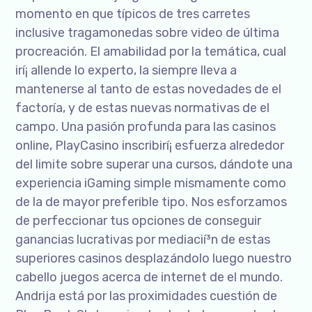
momento en que típicos de tres carretes
inclusive tragamonedas sobre video de última
procreación. El amabilidad por la temática, cual
irí¡ allende lo experto, la siempre lleva a
mantenerse al tanto de estas novedades de el
factoría, y de estas nuevas normativas de el
campo. Una pasión profunda para las casinos
online, PlayCasino inscribirí¡ esfuerza alrededor
del limite sobre superar una cursos, dándote una
experiencia iGaming simple mismamente­ como
de la de mayor preferible tipo. Nos esforzamos
de perfeccionar tus opciones de conseguir
ganancias lucrativas por mediacií³n de estas
superiores casinos desplazándolo luego nuestro
cabello juegos acerca de internet de el mundo.
Andrija está por las proximidades cuestión de