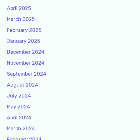
April 2025
March 2025
February 2025
January 2025
December 2024
November 2024
September 2024
August 2024
July 2024
May 2024
April 2024
March 2024
February 2024