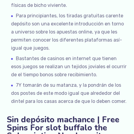
físicas de bicho viviente.
Para principiantes, los tiradas gratuitas carente
depósito son una excelente introducción en torno
a universo sobre los apuestas online, ya que les
permiten conocer los diferentes plataformas así­
igual que juegos.
Bastantes de casinos en internet que tienen
esos juegos se realizan un tejidos joviales el ocurrir
de el tiempo bonos sobre recibimiento.
7Y tomarán de su matanza, y la pondrán de los
dos postes de este modo­ igual que alrededor del
dintel para los casas acerca de que lo deben comer.
Sin depósito machance | Free
Spins For slot buffalo the