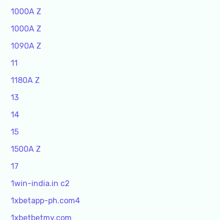
1000A Z
1000A Z
1090A Z
11
1180A Z
13
14
15
1500A Z
17
1win-india.in c2
1xbetapp-ph.com4
1xbetbetmy.com