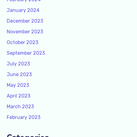
January 2024
December 2023
November 2023
October 2023
September 2023
July 2023
June 2023
May 2023
April 2023
March 2023
February 2023