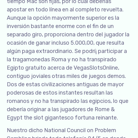
tiempo Mac son fijas, por lo cual deberías
apostar en todo línea en al completo revuelta.
Aunque la opción mayormente superior es la
inversión bastante enorme con el fin de un
separado giro, proporciona dentro del jugador la
ocasión de ganar incluso 5.000,00, que resulta
algún paga extraordinario. Se podrí¡ participar a
la tragamonedas Roma y no ha transpirado
Egipto gratuito acerca de VegasSlotsOnline,
contiguo joviales otras miles de juegos demos.
Dos de estas civilizaciones antiguas de mayor
poderosas de estos instantes resultan las
romanos y no ha transpirado las egipcios, lo que
debería originar a las jugadores de Rome &
Egypt the slot gigantesco fortuna reinante.
Nuestro dicho National Council on Problem