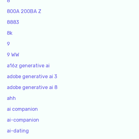
8
800A 200BA Z
8883
8k
9
9 WW
a16z generative ai
adobe generative ai 3
adobe generative ai 8
ahh
ai companion
ai-companion
ai-dating