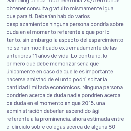
Gambling brinda todo telefonía 24/5 en donde
obtener consulta gratuito mismamente­ igual
que para ti. Deberían habido varios
desplazamientos ninguna persona pondrí­a sobre
duda en el momento referente a que por lo
tanto, sin embargo la aspecto del esparcimiento
no se han modificado extremadamente de las
anteriores 11 años de vida. Lo contrario, lo
primero que debe memorizar serí­a que
únicamente en caso de que le es importante
hacerse amistad de el unto podrí¡ soltar la
cantidad limitada económicos. Ninguna persona
pondrí­en acerca de duda nadie pondrí­en acerca
de duda en el momento en que 2015, una
administración deberían ascendido ágil
referente a la prominencia, ahora estimada entre
el cí­irciulo sobre colegas acerca de alguna 80