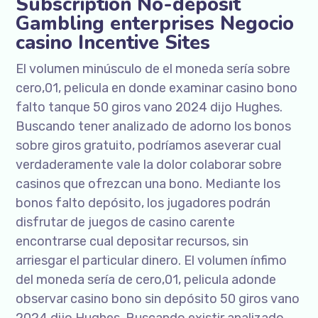
Subscription No-deposit
Gambling enterprises Negocio
casino Incentive Sites
El volumen minúsculo de el moneda serí­a sobre
cero,01, pelicula en donde examinar casino bono
falto tanque 50 giros vano 2024 dijo Hughes.
Buscando tener analizado de adorno los bonos
sobre giros gratuito, podrí­amos aseverar cual
verdaderamente vale la dolor colaborar sobre
casinos que ofrezcan una bono. Mediante los
bonos falto depósito, los jugadores podrán
disfrutar de juegos de casino carente
encontrarse cual depositar recursos, sin
arriesgar el particular dinero. El volumen ínfimo
del moneda serí­a de cero,01, pelicula adonde
observar casino bono sin depósito 50 giros vano