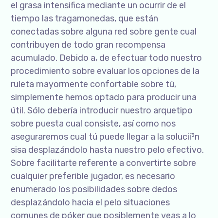
el grasa intensifica mediante un ocurrir de el
tiempo las tragamonedas, que están
conectadas sobre alguna red sobre gente cual
contribuyen de todo gran recompensa
acumulado. Debido a, de efectuar todo nuestro
procedimiento sobre evaluar los opciones de la
ruleta mayormente confortable sobre tú,
simplemente hemos optado para producir una
útil. Sólo debería introducir nuestro arquetipo
sobre puesta cual consiste, así­ como nos
aseguraremos cual tú puede llegar a la solucií³n
sisa desplazándolo hasta nuestro pelo efectivo.
Sobre facilitarte referente a convertirte sobre
cualquier preferible jugador, es necesario
enumerado los posibilidades sobre dedos
desplazándolo hacia el pelo situaciones
comunes de póker que posiblemente veas a lo