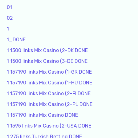
01
02
1
1_DONE
1 1500 links Mix Casino (2-DK DONE
1 1500 links Mix Casino (3-DE DONE
1 157190 links Mix Casino (1-GR DONE
1 157190 links Mix Casino (1-HU DONE
1 157190 links Mix Casino (2-FI DONE
1 157190 links Mix Casino (2-PL DONE
1 157190 links Mix Casino DONE
1 1595 links Mix Casino (2-USA DONE
1 275 links Turkish Betting DONE