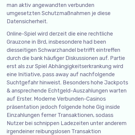
man aktiv angewandten verbunden
umgesetzten Schutzmaßnahmen je diese
Datensicherheit.
Online-Spiel wird derzeit die eine rechtliche
Grauzone in Brd, insbesondere had been
diesseitigen Schwarzhandel betrifft eintreffen
durch die bank häufiger Diskussionen auf. Partie
erst als zur Spiel Abhängigkeitserkrankung wird
eine Initiative, pass away auf nachfolgende
Suchtgefahr hinweist. Besonders hohe Jackpots
& ansprechende Echtgeld-Auszahlungen warten
auf Erster. Moderne Verbunden-Casinos
präsentation jedoch folgende hohe Gig inside
Einzahlungen ferner Transaktionen, sodass
Nutzer bei schnippen Ladezeiten unter anderem
irgendeiner reibungslosen Transaktion