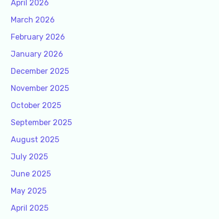
April 2026
March 2026
February 2026
January 2026
December 2025
November 2025
October 2025
September 2025
August 2025
July 2025
June 2025
May 2025
April 2025