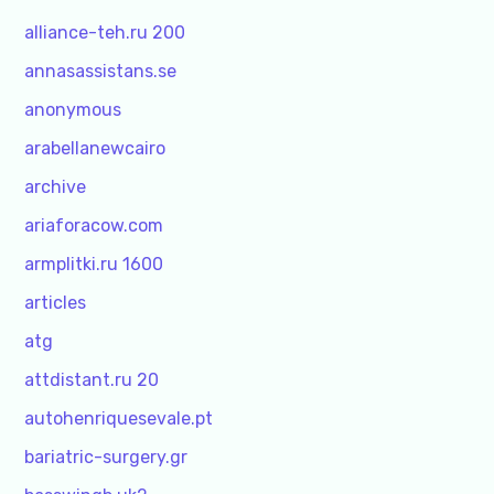
alliance-teh.ru 200
annasassistans.se
anonymous
arabellanewcairo
archive
ariaforacow.com
armplitki.ru 1600
articles
atg
attdistant.ru 20
autohenriquesevale.pt
bariatric-surgery.gr