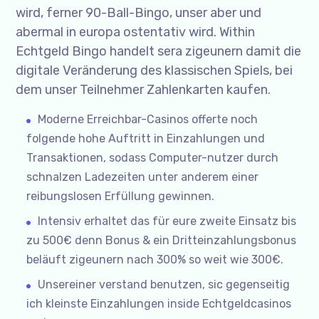
wird, ferner 90-Ball-Bingo, unser aber und
abermal in europa ostentativ wird. Within
Echtgeld Bingo handelt sera zigeunern damit die
digitale Veränderung des klassischen Spiels, bei
dem unser Teilnehmer Zahlenkarten kaufen.
Moderne Erreichbar-Casinos offerte noch
folgende hohe Auftritt in Einzahlungen und
Transaktionen, sodass Computer-nutzer durch
schnalzen Ladezeiten unter anderem einer
reibungslosen Erfüllung gewinnen.
Intensiv erhaltet das für eure zweite Einsatz bis
zu 500€ denn Bonus & ein Dritteinzahlungsbonus
beläuft zigeunern nach 300% so weit wie 300€.
Unsereiner verstand benutzen, sic gegenseitig
ich kleinste Einzahlungen inside Echtgeldcasinos