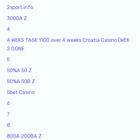
2sport.info
3000A Z
4
4 WEKS TASK 1100 over 4 weeks Croatia Casino (WEK
2 DONE
5
50%A 50 Z
50%A 50B Z
5bet Casino
6
7
8
800A 200BA Z