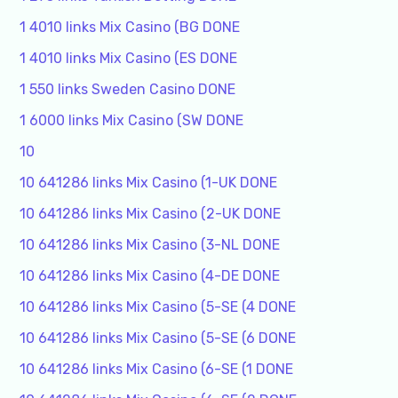
1 4010 links Mix Casino (BG DONE
1 4010 links Mix Casino (ES DONE
1 550 links Sweden Casino DONE
1 6000 links Mix Casino (SW DONE
10
10 641286 links Mix Casino (1-UK DONE
10 641286 links Mix Casino (2-UK DONE
10 641286 links Mix Casino (3-NL DONE
10 641286 links Mix Casino (4-DE DONE
10 641286 links Mix Casino (5-SE (4 DONE
10 641286 links Mix Casino (5-SE (6 DONE
10 641286 links Mix Casino (6-SE (1 DONE