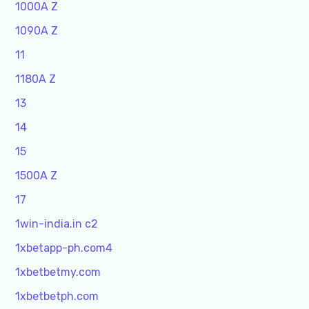
1000A Z
1090A Z
11
1180A Z
13
14
15
1500A Z
17
1win-india.in c2
1xbetapp-ph.com4
1xbetbetmy.com
1xbetbetph.com