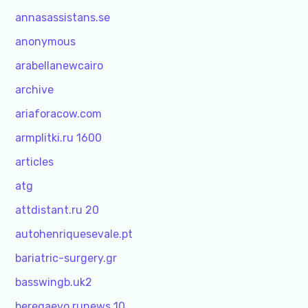
annasassistans.se
anonymous
arabellanewcairo
archive
ariaforacow.com
armplitki.ru 1600
articles
atg
attdistant.ru 20
autohenriquesevale.pt
bariatric-surgery.gr
basswingb.uk2
beregaevo.runews 10