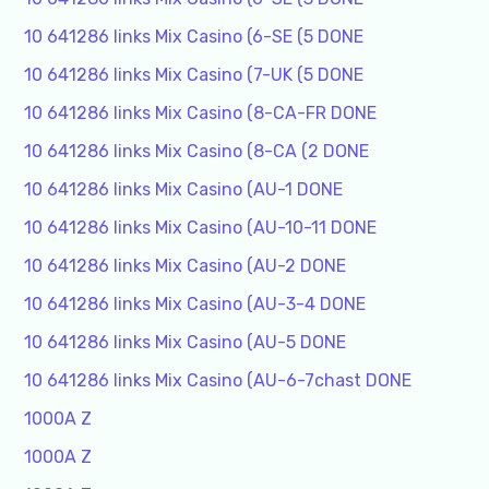
10 641286 links Mix Casino (6-SE (5 DONE
10 641286 links Mix Casino (7-UK (5 DONE
10 641286 links Mix Casino (8-CA-FR DONE
10 641286 links Mix Casino (8-CA (2 DONE
10 641286 links Mix Casino (AU-1 DONE
10 641286 links Mix Casino (AU-10-11 DONE
10 641286 links Mix Casino (AU-2 DONE
10 641286 links Mix Casino (AU-3-4 DONE
10 641286 links Mix Casino (AU-5 DONE
10 641286 links Mix Casino (AU-6-7chast DONE
1000A Z
1000A Z