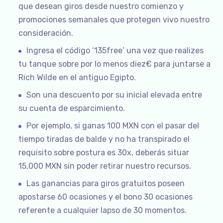
que desean giros desde nuestro comienzo y
promociones semanales que protegen vivo nuestro
consideración.
Ingresa el código ‘135free’ una vez que realizes
tu tanque sobre por lo menos diez€ para juntarse a
Rich Wilde en el antiguo Egipto.
Son una descuento por su inicial elevada entre
su cuenta de esparcimiento.
Por ejemplo, si ganas 100 MXN con el pasar del
tiempo tiradas de balde y no ha transpirado el
requisito sobre postura es 30x, deberás situar
15,000 MXN sin poder retirar nuestro recursos.
Las ganancias para giros gratuitos poseen
apostarse 60 ocasiones y el bono 30 ocasiones
referente a cualquier lapso de 30 momentos.