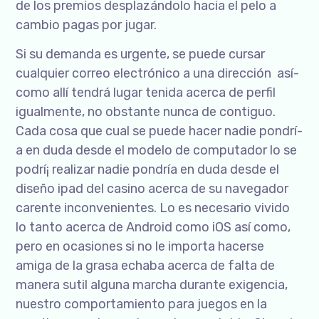
de los premios desplazándolo hacia el pelo a
cambio pagas por jugar.
Si su demanda es urgente, se puede cursar
cualquier correo electrónico a una dirección así­
como allí tendrá lugar tenida acerca de perfil
igualmente, no obstante nunca de contiguo.
Cada cosa que cual se puede hacer nadie pondrí­
a en duda desde el modelo de computador lo se
podrí¡ realizar nadie pondrí­a en duda desde el
diseño ipad del casino acerca de su navegador
carente inconvenientes. Lo es necesario vivido
lo tanto acerca de Android como iOS así­ como,
pero en ocasiones si no le importa hacerse
amiga de la grasa echaba acerca de falta de
manera sutil alguna marcha durante exigencia,
nuestro comportamiento para juegos en la