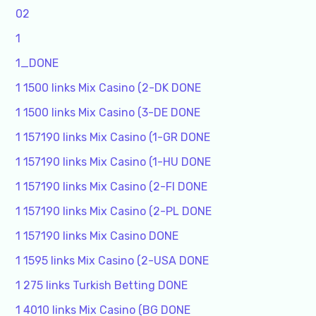
02
1
1_DONE
1 1500 links Mix Casino (2-DK DONE
1 1500 links Mix Casino (3-DE DONE
1 157190 links Mix Casino (1-GR DONE
1 157190 links Mix Casino (1-HU DONE
1 157190 links Mix Casino (2-FI DONE
1 157190 links Mix Casino (2-PL DONE
1 157190 links Mix Casino DONE
1 1595 links Mix Casino (2-USA DONE
1 275 links Turkish Betting DONE
1 4010 links Mix Casino (BG DONE