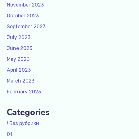
November 2023
October 2023
September 2023
July 2023
June 2023
May 2023
April 2023
March 2023
February 2023
Categories
! Без рубрики
01