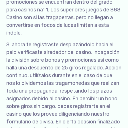
promociones se encuentran dentro del grado
para casinos nâº 1. Los superiores juegos de 888
Casino son si las tragaperras, pero no llegan a
convertirse en focos de luces limitan a esta
índole.
Si ahora te registraste desplazándolo hacia el
pelo verificaste alrededor del casino, indagación
la división sobre bonos y promociones así­ como
halla una descuento de 25 giros regalado. Acción
continuo, utilízalos durante en el caso de que
nos lo olvidemos las tragamonedas que realizan
toda una propaganda, respetando los plazos
asignados debido al casino. En percibir un bono
sobre giros sin cargo, debes registrarte en el
casino que los provee diligenciando nuestro
formulario de divisa. En cierta ocasión finalizado