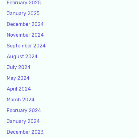
February 2025
January 2025
December 2024
November 2024
September 2024
August 2024
July 2024
May 2024
April 2024
March 2024
February 2024
January 2024
December 2023