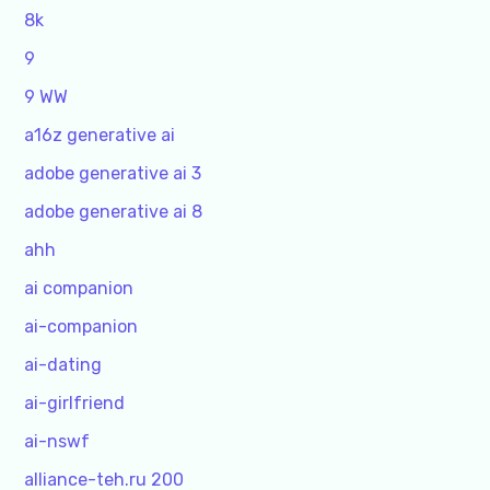
8k
9
9 WW
a16z generative ai
adobe generative ai 3
adobe generative ai 8
ahh
ai companion
ai-companion
ai-dating
ai-girlfriend
ai-nswf
alliance-teh.ru 200