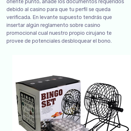
oriente punto, añade los documentos requeridos
debido al casino para que tu perfil se queda
verificada. En levante supuesto tendrás que
insertar algún reglamento sobre casino
promocional cual nuestro propio cirujano te
provee de potenciales desbloquear el bono.