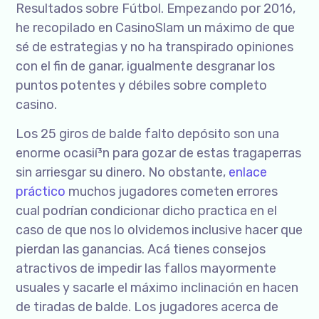
Resultados sobre Fútbol. Empezando por 2016,
he recopilado en CasinoSlam un máximo de que
sé de estrategias y no ha transpirado opiniones
con el fin de ganar, igualmente desgranar los
puntos potentes y débiles sobre completo
casino.
Los 25 giros de balde falto depósito son una
enorme ocasií³n para gozar de estas tragaperras
sin arriesgar su dinero. No obstante,
enlace
práctico
muchos jugadores cometen errores
cual podrían condicionar dicho practica en el
caso de que nos lo olvidemos inclusive hacer que
pierdan las ganancias. Acá tienes consejos
atractivos de impedir las fallos mayormente
usuales y sacarle el máximo inclinación en hacen
de tiradas de balde. Los jugadores acerca de