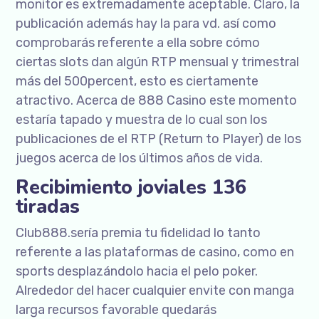
monitor es extremadamente aceptable. Claro, la
publicación además hay la para vd. así­ como
comprobarás referente a ella sobre cómo
ciertas slots dan algún RTP mensual y trimestral
más del 500percent, esto es ciertamente
atractivo. Acerca de 888 Casino este momento
estaría tapado y muestra de lo cual son los
publicaciones de el RTP (Return to Player) de los
juegos acerca de los últimos años de vida.
Recibimiento joviales 136
tiradas
Club888.serí­a premia tu fidelidad lo tanto
referente a las plataformas de casino, como en
sports desplazándolo hacia el pelo poker.
Alrededor del hacer cualquier envite con manga
larga recursos favorable quedarás