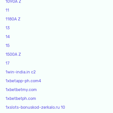
1090A Z
11
1180A Z
13
14
15
1500A Z
17
1win-india.in c2
1xbetapp-ph.com4
1xbetbetmy.com
1xbetbetph.com
1xslots-bonuskod-zerkalo.ru 10