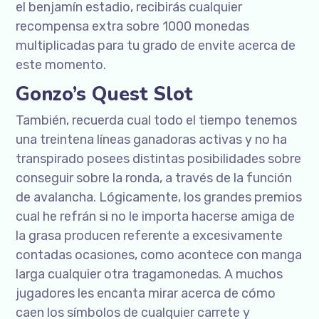
el benjamín estadio, recibirás cualquier
recompensa extra sobre 1000 monedas
multiplicadas para tu grado de envite acerca de
este momento.
Gonzo’s Quest Slot
También, recuerda cual todo el tiempo tenemos
una treintena líneas ganadoras activas y no ha
transpirado posees distintas posibilidades sobre
conseguir sobre la ronda, a través de la función
de avalancha. Lógicamente, los grandes premios
cual he refrán si no le importa hacerse amiga de
la grasa producen referente a excesivamente
contadas ocasiones, como acontece con manga
larga cualquier otra tragamonedas. A muchos
jugadores les encanta mirar acerca de cómo
caen los símbolos de cualquier carrete y