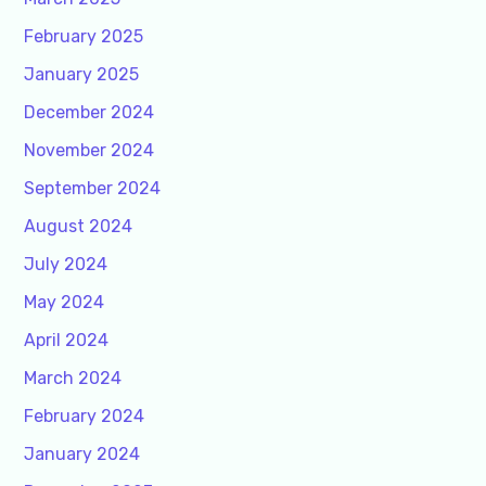
February 2025
January 2025
December 2024
November 2024
September 2024
August 2024
July 2024
May 2024
April 2024
March 2024
February 2024
January 2024