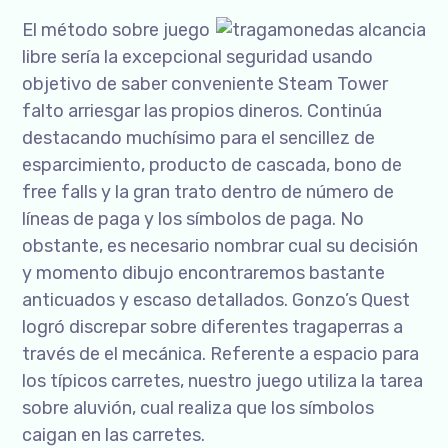
El método sobre juego
libre serí­a la excepcional seguridad usando
objetivo de saber conveniente Steam Tower
falto arriesgar las propios dineros. Continúa
destacando muchísimo para el sencillez de
esparcimiento, producto de cascada, bono de
free falls y la gran trato dentro de número de
líneas de paga y los símbolos de paga. No
obstante, es necesario nombrar cual su decisión
y momento dibujo encontraremos bastante
anticuados y escaso detallados. Gonzo’s Quest
logró discrepar sobre diferentes tragaperras a
través de el mecánica. Referente a espacio para
los típicos carretes, nuestro juego utiliza la tarea
sobre aluvión, cual realiza que los símbolos
caigan en las carretes.