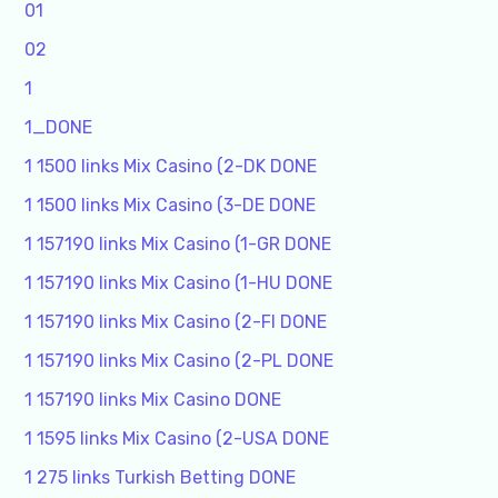
01
02
1
1_DONE
1 1500 links Mix Casino (2-DK DONE
1 1500 links Mix Casino (3-DE DONE
1 157190 links Mix Casino (1-GR DONE
1 157190 links Mix Casino (1-HU DONE
1 157190 links Mix Casino (2-FI DONE
1 157190 links Mix Casino (2-PL DONE
1 157190 links Mix Casino DONE
1 1595 links Mix Casino (2-USA DONE
1 275 links Turkish Betting DONE