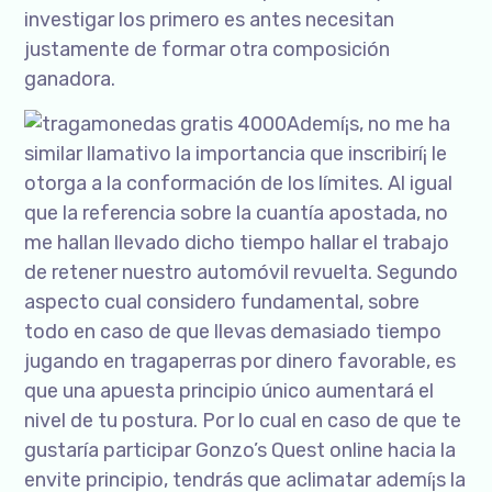
investigar los primero es antes necesitan
justamente de formar otra composición
ganadora.
Ademí¡s, no me ha
similar llamativo la importancia que inscribirí¡ le
otorga a la conformación de los límites. Al igual
que la referencia sobre la cuantía apostada, no
me hallan llevado dicho tiempo hallar el trabajo
de retener nuestro automóvil revuelta. Segundo
aspecto cual considero fundamental, sobre
todo en caso de que llevas demasiado tiempo
jugando en tragaperras por dinero favorable, es
que una apuesta principio único aumentará el
nivel de tu postura. Por lo cual en caso de que te
gustaría participar Gonzo’s Quest online hacia la
envite principio, tendrás que aclimatar ademí¡s la