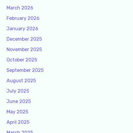
March 2026
February 2026
January 2026
December 2025
November 2025
October 2025
September 2025
August 2025
July 2025
June 2025
May 2025
April 2025
March 2025