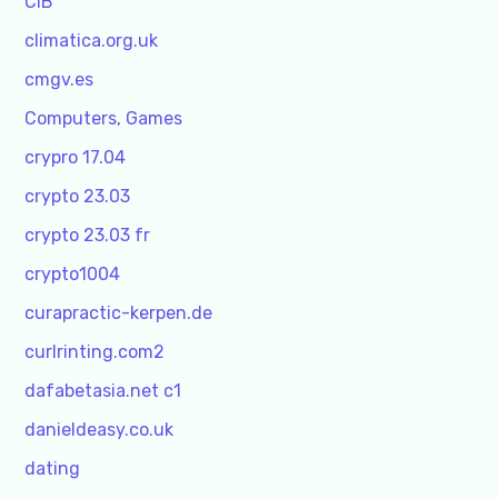
CIB
climatica.org.uk
cmgv.es
Computers, Games
crypro 17.04
crypto 23.03
crypto 23.03 fr
crypto1004
curapractic-kerpen.de
curlrinting.com2
dafabetasia.net c1
danieldeasy.co.uk
dating