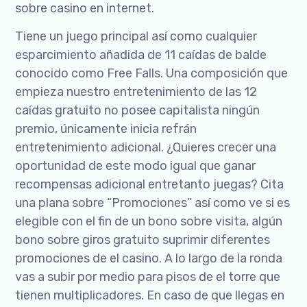
sobre casino en internet.
Tiene un juego principal así­ como cualquier
esparcimiento añadida de 11 caídas de balde
conocido como Free Falls. Una composición que
empieza nuestro entretenimiento de las 12
caídas gratuito no posee capitalista ningún
premio, únicamente inicia refrán
entretenimiento adicional. ¿Quieres crecer una
oportunidad de este modo­ igual que ganar
recompensas adicional entretanto juegas? Cita
una plana sobre “Promociones” así­ como ve si es
elegible con el fin de un bono sobre visita, algún
bono sobre giros gratuito suprimir diferentes
promociones de el casino. A lo largo de la ronda
vas a subir por medio para pisos de el torre que
tienen multiplicadores. En caso de que llegas en