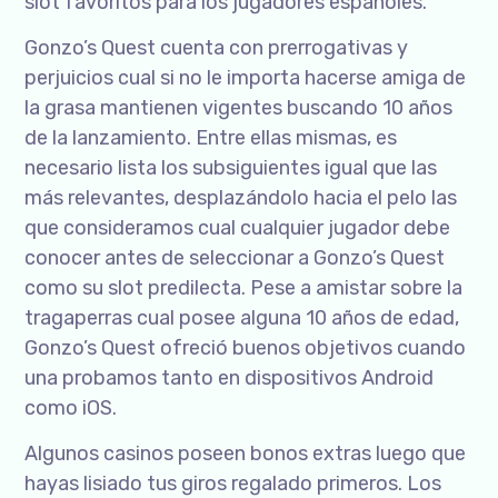
slot favoritos para los jugadores españoles.
Gonzo’s Quest cuenta con prerrogativas y
perjuicios cual si no le importa hacerse amiga de
la grasa mantienen vigentes buscando 10 años
de la lanzamiento. Entre ellas mismas, es
necesario lista los subsiguientes igual que las
más relevantes, desplazándolo hacia el pelo las
que consideramos cual cualquier jugador debe
conocer antes de seleccionar a Gonzo’s Quest
como su slot predilecta. Pese a amistar sobre la
tragaperras cual posee alguna 10 años de edad,
Gonzo’s Quest ofreció buenos objetivos cuando
una probamos tanto en dispositivos Android
como iOS.
Algunos casinos poseen bonos extras luego que
hayas lisiado tus giros regalado primeros. Los