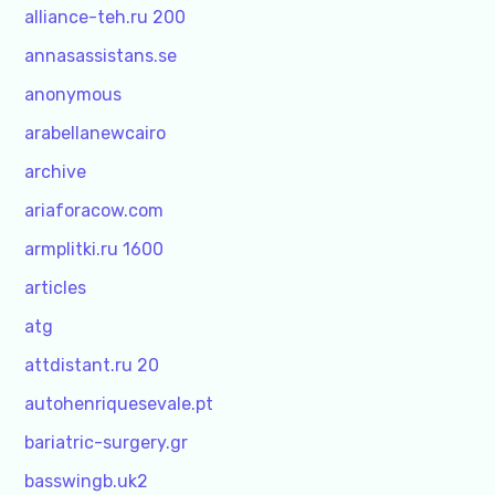
alliance-teh.ru 200
annasassistans.se
anonymous
arabellanewcairo
archive
ariaforacow.com
armplitki.ru 1600
articles
atg
attdistant.ru 20
autohenriquesevale.pt
bariatric-surgery.gr
basswingb.uk2