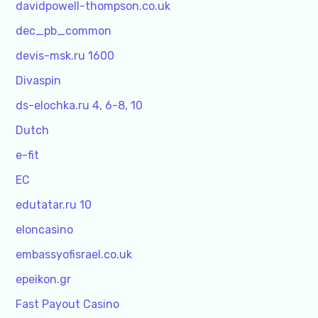
davidpowell-thompson.co.uk
dec_pb_common
devis-msk.ru 1600
Divaspin
ds-elochka.ru 4, 6-8, 10
Dutch
e-fit
EC
edutatar.ru 10
eloncasino
embassyofisrael.co.uk
epeikon.gr
Fast Payout Casino