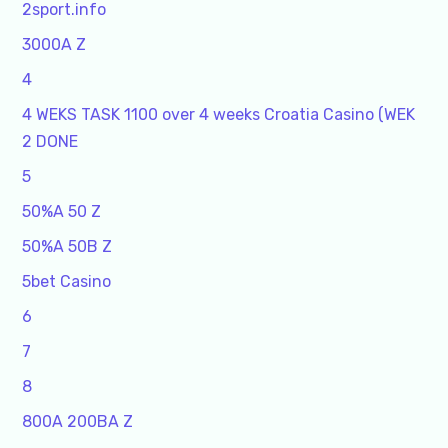
2sport.info
3000A Z
4
4 WEKS TASK 1100 over 4 weeks Croatia Casino (WEK
2 DONE
5
50%A 50 Z
50%A 50B Z
5bet Casino
6
7
8
800A 200BA Z