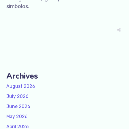
símbolos.
Archives
August 2026
July 2026
June 2026
May 2026
April 2026