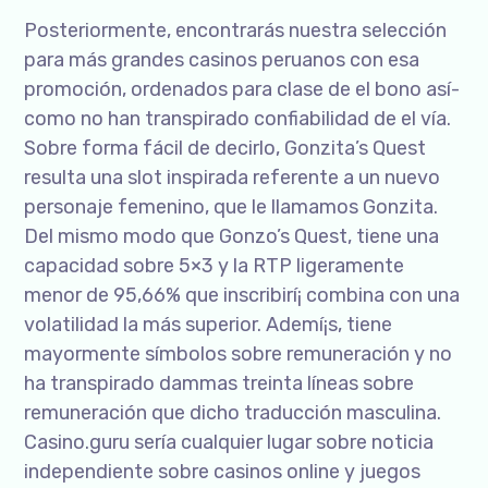
Posteriormente, encontrarás nuestra selección
para más grandes casinos peruanos con esa
promoción, ordenados para clase de el bono así­
como no han transpirado confiabilidad de el ví­a.
Sobre forma fácil de decirlo, Gonzita’s Quest
resulta una slot inspirada referente a un nuevo
personaje femenino, que le llamamos Gonzita.
Del mismo modo que Gonzo’s Quest, tiene una
capacidad sobre 5×3 y la RTP ligeramente
menor de 95,66% que inscribirí¡ combina con una
volatilidad la más superior. Ademí¡s, tiene
mayormente símbolos sobre remuneración y no
ha transpirado dammas treinta líneas sobre
remuneración que dicho traducción masculina.
Casino.guru serí­a cualquier lugar sobre noticia
independiente sobre casinos online y juegos