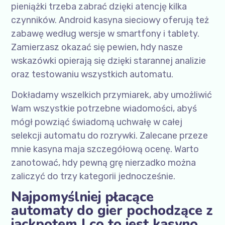
pieniążki trzeba zabrać dzięki atencję kilka
czynników. Android kasyna sieciowy oferują też
zabawę według wersje w smartfony i tablety.
Zamierzasz okazać się pewien, hdy nasze
wskazówki opierają się dzięki starannej analizie
oraz testowaniu wszystkich automatu.
Dokładamy wszelkich przymiarek, aby umożliwić
Wam wszystkie potrzebne wiadomości, abyś
mógł powziąć świadomą uchwałę w całej
selekcji automatu do rozrywki. Zalecane przeze
mnie kasyna maja szczegółową ocenę. Warto
zanotować, hdy pewną grę nierzadko można
zaliczyć do trzy kategorii jednocześnie.
Najpomyślniej płacące
automaty do gier pochodzące z
jackpotem | co to jest kasyno