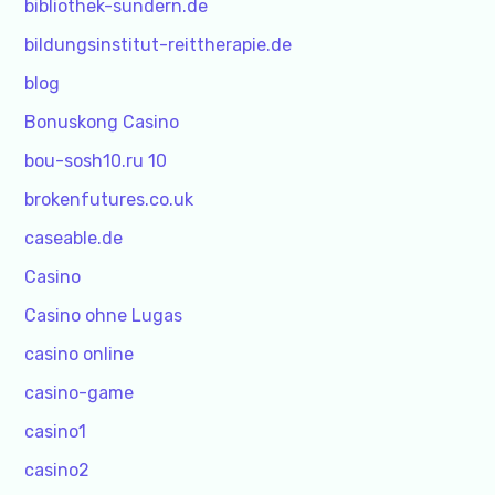
bibliothek-sundern.de
bildungsinstitut-reittherapie.de
blog
Bonuskong Casino
bou-sosh10.ru 10
brokenfutures.co.uk
caseable.de
Casino
Casino ohne Lugas
casino online
casino-game
casino1
casino2