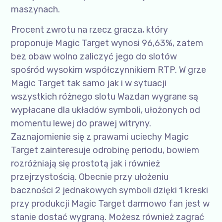
maszynach.
Procent zwrotu na rzecz gracza, który
proponuje Magic Target wynosi 96,63%, zatem
bez obaw wolno zaliczyć jego do slotów
spośród wysokim współczynnikiem RTP. W grze
Magic Target tak samo jak i w sytuacji
wszystkich różnego slotu Wazdan wygrane są
wypłacane dla układów symboli, ułożonych od
momentu lewej do prawej witryny.
Zaznajomienie się z prawami uciechy Magic
Target zainteresuje odrobinę periodu, bowiem
rozróżniają się prostotą jak i również
przejrzystością. Obecnie przy ułożeniu
baczności 2 jednakowych symboli dzięki 1 kreski
przy produkcji Magic Target darmowo fan jest w
stanie dostać wygraną. Możesz również zagrać