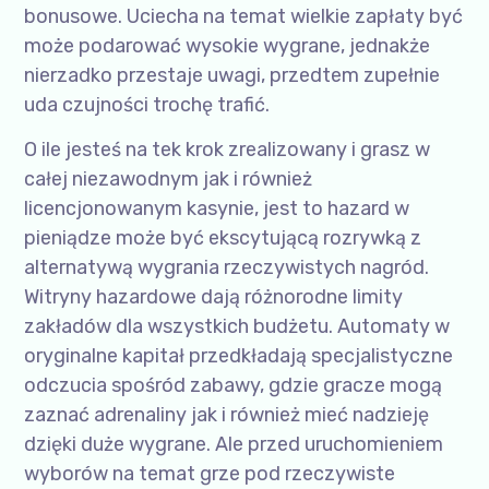
bonusowe. Uciecha na temat wielkie zapłaty być
może podarować wysokie wygrane, jednakże
nierzadko przestaje uwagi, przedtem zupełnie
uda czujności trochę trafić.
O ile jesteś na tek krok zrealizowany i grasz w
całej niezawodnym jak i również
licencjonowanym kasynie, jest to hazard w
pieniądze może być ekscytującą rozrywką z
alternatywą wygrania rzeczywistych nagród.
Witryny hazardowe dają różnorodne limity
zakładów dla wszystkich budżetu. Automaty w
oryginalne kapitał przedkładają specjalistyczne
odczucia spośród zabawy, gdzie gracze mogą
zaznać adrenaliny jak i również mieć nadzieję
dzięki duże wygrane. Ale przed uruchomieniem
wyborów na temat grze pod rzeczywiste