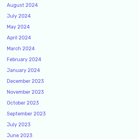
August 2024
July 2024
May 2024
April 2024
March 2024
February 2024
January 2024
December 2023
November 2023
October 2023
September 2023
July 2023
June 2023