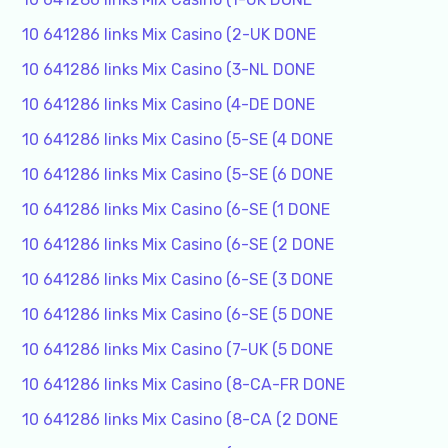
10 641286 links Mix Casino (2-UK DONE
10 641286 links Mix Casino (3-NL DONE
10 641286 links Mix Casino (4-DE DONE
10 641286 links Mix Casino (5-SE (4 DONE
10 641286 links Mix Casino (5-SE (6 DONE
10 641286 links Mix Casino (6-SE (1 DONE
10 641286 links Mix Casino (6-SE (2 DONE
10 641286 links Mix Casino (6-SE (3 DONE
10 641286 links Mix Casino (6-SE (5 DONE
10 641286 links Mix Casino (7-UK (5 DONE
10 641286 links Mix Casino (8-CA-FR DONE
10 641286 links Mix Casino (8-CA (2 DONE