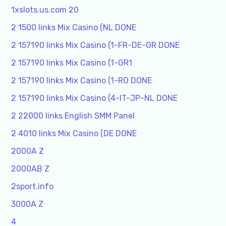
1xslots.us.com 20
2 1500 links Mix Casino (NL DONE
2 157190 links Mix Casino (1-FR-DE-GR DONE
2 157190 links Mix Casino (1-GR1
2 157190 links Mix Casino (1-RO DONE
2 157190 links Mix Casino (4-IT-JP-NL DONE
2 22000 links English SMM Panel
2 4010 links Mix Casino (DE DONE
2000A Z
2000AB Z
2sport.info
3000A Z
4