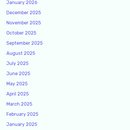
January 2026
December 2025
November 2025
October 2025
September 2025
August 2025
July 2025
June 2025
May 2025
April 2025
March 2025
February 2025
January 2025