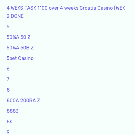
4 WEKS TASK 1100 over 4 weeks Croatia Casino (WEK
2 DONE
5
50%A 50 Z
50%A 50B Z
5bet Casino
6
7
8
800A 200BA Z
8883
8k
9