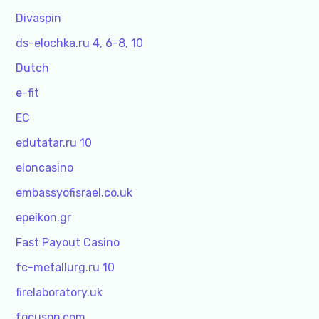
Divaspin
ds-elochka.ru 4, 6-8, 10
Dutch
e-fit
EC
edutatar.ru 10
eloncasino
embassyofisrael.co.uk
epeikon.gr
Fast Payout Casino
fc-metallurg.ru 10
firelaboratory.uk
focuspp.com