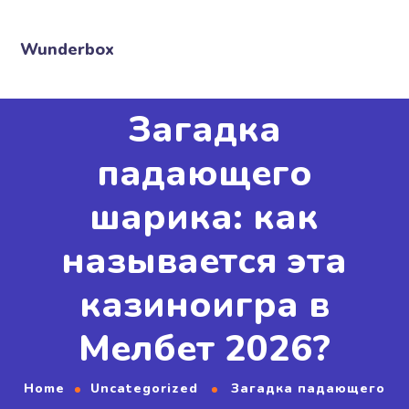
Wunderbox
Загадка
падающего
шарика: как
называется эта
казиноигра в
Мелбет 2026?
Home
Uncategorized
Загадка падающего