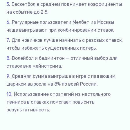
Баскетбол в среднем поднимает коэффициенты
на событие до 2.5.
Регулярные пользователи Мелбет из Москвы
чаще выигрывают при комбинировании ставок.
Для новичков лучше начинать с разовых ставок,
чтобы избежать существенных потерь.
Волейбол и бадминтон — отличный выбор для
ставок вне мейнстрима.
Средняя сумма выигрыша в игре с падающим
шариком выросла на 8% по всей России.
Использование стратегий из настольного
тенниса в ставках помогает повысить
результативность.