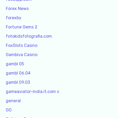
Forex News
forexby
Fortune Gems 2
fotokidsfotografia.com
FoxSlots Casino
Gambiva Casino
gambl 05
gambl 06.04
gambl 09.03
gameaviator-india.it.com c
general
GO