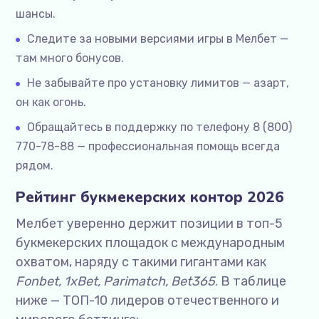
шансы.
Следите за новыми версиями игры в Мелбет —
там много бонусов.
Не забывайте про установку лимитов — азарт,
он как огонь.
Обращайтесь в поддержку по телефону 8 (800)
770-78-88 — профессиональная помощь всегда
рядом.
Рейтинг букмекерских контор 2026
Мелбет уверенно держит позиции в топ-5
букмекерских площадок с международным
охватом, наряду с такими гигантами как
Fonbet, 1xBet, Parimatch, Bet365
. В таблице
ниже — ТОП-10 лидеров отечественного и