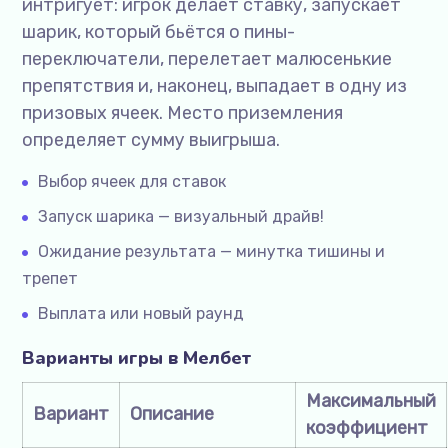
интригует: игрок делает ставку, запускает
шарик, который бьётся о пины-
переключатели, перелетает малюсенькие
препятствия и, наконец, выпадает в одну из
призовых ячеек. Место приземления
определяет сумму выигрыша.
Выбор ячеек для ставок
Запуск шарика — визуальный драйв!
Ожидание результата — минутка тишины и
трепет
Выплата или новый раунд
Варианты игры в Мелбет
Максимальный
Вариант
Описание
коэффициент