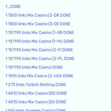
1_DONE
1 1500 links Mix Casino (2-DK DONE
1 1500 links Mix Casino (3-DE DONE
1 157190 links Mix Casino (1-GR DONE
1 157190 links Mix Casino (1-HU DONE
1 157190 links Mix Casino (2-FI DONE
1 157190 links Mix Casino (2-PL DONE
1 157190 links Mix Casino DONE
1 1595 links Mix Casino (2-USA DONE
1 275 links Turkish Betting DONE
1 4010 links Mix Casino (BG DONE
1 4010 links Mix Casino (ES DONE
1 550 links Sweden Casino DONE