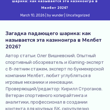
шарика: как называется эта казиноигра в
Мелбет 2026?
March 10, 2026
by
wunder
Uncategorized
Загадка падающего шарика: как
называется эта казиноигра в Мелбет
2026?
Автор статьи:
Олег Вишневский
. Опытный
спортивный обозреватель и iGaming-эксперт
с 8-летним стажем, эксперт по букмекерской
компании Мелбет, любит углубляться в
игровые механики и инновации.
Проверяющий/редактор:
Кирилл Строганов
.
Ветеран спортивного копирайтинга и
аналитики, профессионал в создании
контента для крупных БК, скрупулезно