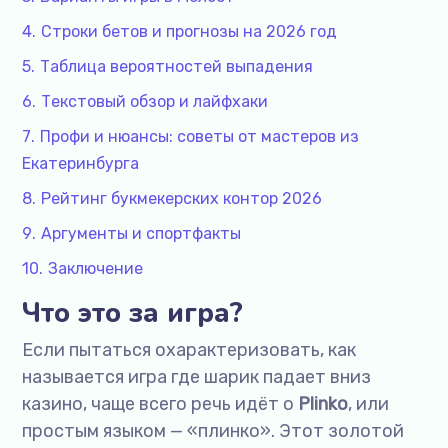
Строки бетов и прогнозы на 2026 год
Таблица вероятностей выпадения
Текстовый обзор и лайфхаки
Профи и нюансы: советы от мастеров из
Екатеринбурга
Рейтинг букмекерских контор 2026
Аргументы и спортфакты
Заключение
Что это за игра?
Если пытаться охарактеризовать, как
называется игра где шарик падает вниз
казино, чаще всего речь идёт о
Plinko
, или
простым языком — «плинко». Этот золотой