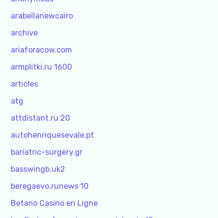
arabellanewcairo
archive
ariaforacow.com
armplitki.ru 1600
articles
atg
attdistant.ru 20
autohenriquesevale.pt
bariatric-surgery.gr
basswingb.uk2
beregaevo.runews 10
Betano Casino en Ligne