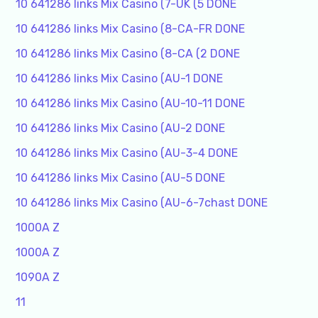
10 641286 links Mix Casino (7-UK (5 DONE
10 641286 links Mix Casino (8-CA-FR DONE
10 641286 links Mix Casino (8-CA (2 DONE
10 641286 links Mix Casino (AU-1 DONE
10 641286 links Mix Casino (AU-10-11 DONE
10 641286 links Mix Casino (AU-2 DONE
10 641286 links Mix Casino (AU-3-4 DONE
10 641286 links Mix Casino (AU-5 DONE
10 641286 links Mix Casino (AU-6-7chast DONE
1000A Z
1000A Z
1090A Z
11