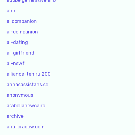
adobe generative ai 8
ahh
ai companion
ai-companion
ai-dating
ai-girlfriend
ai-nswf
alliance-teh.ru 200
annasassistans.se
anonymous
arabellanewcairo
archive
ariaforacow.com