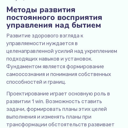
Методы развития
постоянного восприятия
управления над бытием
Развитие здорового взгляда к
управляемости нуждается в
целенаправленной усилий над укреплением
подходящих навыков и установок.
Фундаментом является формирование
самоосознания и понимания собственных
способностей и границ.
Проектирование играет основную роль в
развитии 1 win. Возможность ставить
задачи, формировать планы этих целей
выполнения и изменять планы при
трансформации обстоятельств развивает