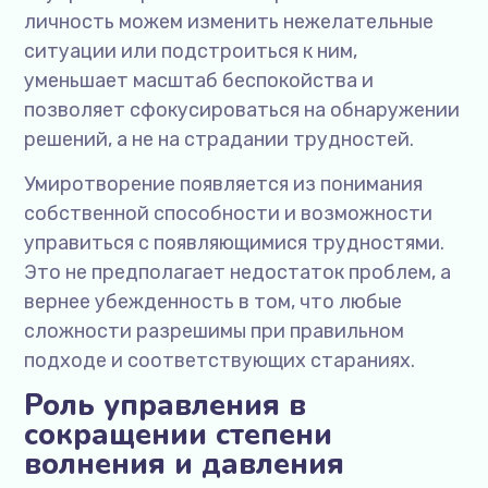
личность можем изменить нежелательные
ситуации или подстроиться к ним,
уменьшает масштаб беспокойства и
позволяет сфокусироваться на обнаружении
решений, а не на страдании трудностей.
Умиротворение появляется из понимания
собственной способности и возможности
управиться с появляющимися трудностями.
Это не предполагает недостаток проблем, а
вернее убежденность в том, что любые
сложности разрешимы при правильном
подходе и соответствующих стараниях.
Роль управления в
сокращении степени
волнения и давления