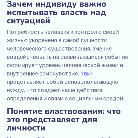
Зачем индивиду важно
испытывать власть над
ситуацией
Потребность человека к контролю своей
жизнью укоренено в самой сущности
человеческого существования. Умение
воздействовать на развивающиеся события
формирует уровень человеческой жизни и
внутреннее самочувствие.
1 вин
представляет собой основополагающую
нужду, что создает наше действия,
определения и связи с социальным средой.
Понятие властвования: что
это представляет для
личности