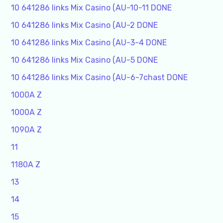
10 641286 links Mix Casino (AU-10-11 DONE
10 641286 links Mix Casino (AU-2 DONE
10 641286 links Mix Casino (AU-3-4 DONE
10 641286 links Mix Casino (AU-5 DONE
10 641286 links Mix Casino (AU-6-7chast DONE
1000A Z
1000A Z
1090A Z
11
1180A Z
13
14
15