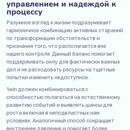
управлением и надеждой к
процессу
Разумное взгляд к жизни подразумевает
гармоничное комбинацию активных стараний
по трансформации обстоятельств и
признания того, что располагается вне
нашего контроля. Данный баланс помогает
поддерживать силу для фактически важных
дел и не расходовать ресурсы на тщетные
попытки изменить недоступное.
1win должен комбинироваться с
способностью полагаться на естественному
развитию событий и выявлять шансы для
роста включая в неподвластных нам
условиях. Аналогичный способ сокращает
внутреннее давление и помогает более