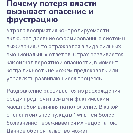
Почему потеря власти
вызывает опасение и
фрустрацию
Утрата восприятия контролируемости
включает древние сформированные системы
выживания, что отражается в виде сильных
эмоциональных ответов. Страх развивается
как сигнал вероятной опасности, в момент
когда личность не можем предсказать или
управлять развивающиеся процессы.
Раздражение развивается из расхождения
среди предпочитаемым и фактическим
масштабом влияния на положение. В какой
степени сильнее нужда в 1 win, тем более
болезненно переживается их недостаток.
Данное обстоятельство может