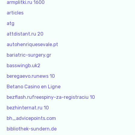
armplitki.ru 1600
articles
atg
attdistant.ru 20
autohenriquesevale.pt
bariatric-surgery.gr
basswingb.uk2
beregaevo.runews 10
Betano Casino en Ligne
bezflash.rufreespiny-za-registraciu 10
bezhinternat.ru 10
bh_advicepoints.com
bibliothek-sundern.de