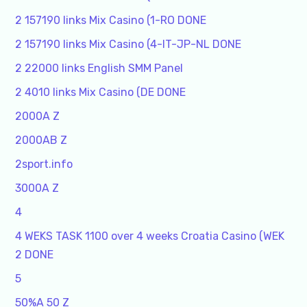
2 157190 links Mix Casino (1-RO DONE
2 157190 links Mix Casino (4-IT-JP-NL DONE
2 22000 links English SMM Panel
2 4010 links Mix Casino (DE DONE
2000A Z
2000AB Z
2sport.info
3000A Z
4
4 WEKS TASK 1100 over 4 weeks Croatia Casino (WEK
2 DONE
5
50%A 50 Z