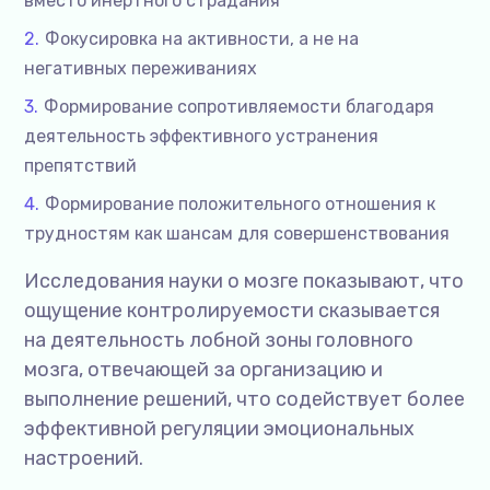
вместо инертного страдания
Фокусировка на активности, а не на
негативных переживаниях
Формирование сопротивляемости благодаря
деятельность эффективного устранения
препятствий
Формирование положительного отношения к
трудностям как шансам для совершенствования
Исследования науки о мозге показывают, что
ощущение контролируемости сказывается
на деятельность лобной зоны головного
мозга, отвечающей за организацию и
выполнение решений, что содействует более
эффективной регуляции эмоциональных
настроений.