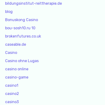
bildungsinstitut-reittherapie.de
blog
Bonuskong Casino
bou-sosh10.ru 10
brokenfutures.co.uk
caseable.de
Casino
Casino ohne Lugas
casino online
casino-game
casino1
casino2
casino3