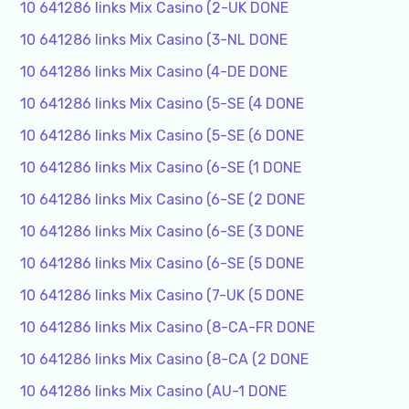
10 641286 links Mix Casino (2-UK DONE
10 641286 links Mix Casino (3-NL DONE
10 641286 links Mix Casino (4-DE DONE
10 641286 links Mix Casino (5-SE (4 DONE
10 641286 links Mix Casino (5-SE (6 DONE
10 641286 links Mix Casino (6-SE (1 DONE
10 641286 links Mix Casino (6-SE (2 DONE
10 641286 links Mix Casino (6-SE (3 DONE
10 641286 links Mix Casino (6-SE (5 DONE
10 641286 links Mix Casino (7-UK (5 DONE
10 641286 links Mix Casino (8-CA-FR DONE
10 641286 links Mix Casino (8-CA (2 DONE
10 641286 links Mix Casino (AU-1 DONE