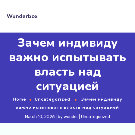
Wunderbox
Зачем индивиду
важно испытывать
власть над
ситуацией
Home
Uncategorized
Зачем индивиду
важно испытывать власть над ситуацией
March 10, 2026
by
wunder
Uncategorized