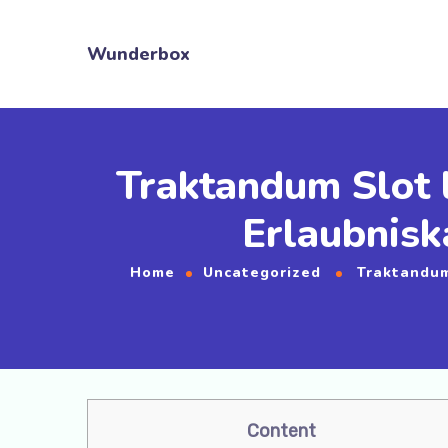
Wunderbox
Traktandum Slot 
Erlaubnisk
Home
Uncategorized
Traktandum
Content