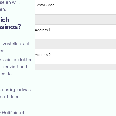
eien will,
en.
ich
asinos?
erzustellen, auf
en.
ksspielprodukten
 lizenziert and
gen das
t das irgendwas
rt of dem
 Wulff bietet