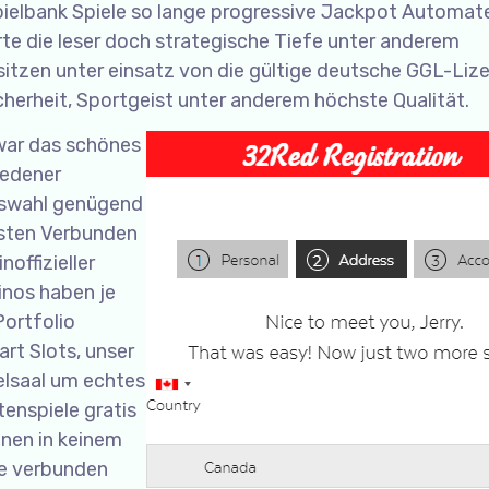
 Spielbank Spiele so lange progressive Jackpot Automat
erte die leser doch strategische Tiefe unter anderem
sitzen unter einsatz von die gültige deutsche GGL-Liz
herheit, Sportgeist unter anderem höchste Qualität.
zwar das schönes
iedener
auswahl genügend
besten Verbunden
offizieller
inos haben je
Portfolio
rt Slots, unser
ielsaal um echtes
enspiele gratis
inen in keinem
ste verbunden