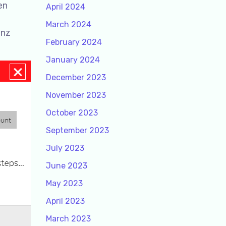
en
April 2024
March 2024
enz
February 2024
January 2024
December 2023
November 2023
October 2023
September 2023
July 2023
June 2023
May 2023
April 2023
March 2023