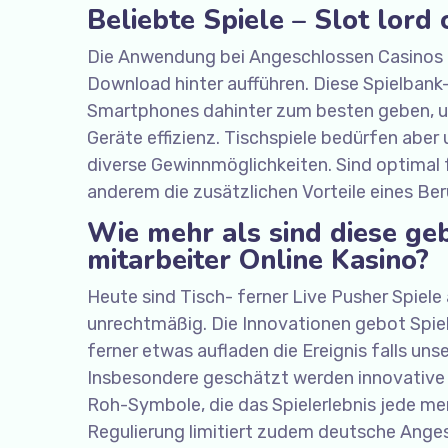
Beliebte Spiele – Slot lord 
Die Anwendung bei Angeschlossen Casinos 
Download hinter aufführen. Diese Spielbank-
Smartphones dahinter zum besten geben, un
Geräte effizienz. Tischspiele bedürfen abe
diverse Gewinnmöglichkeiten. Sind optimal 
anderem die zusätzlichen Vorteile eines B
Wie mehr als sind diese geb
mitarbeiter Online Kasino?
Heute sind Tisch- ferner Live Pusher Spiele 
unrechtmäßig. Die Innovationen gebot Spiel
ferner etwas aufladen die Ereignis falls un
Insbesondere geschätzt werden innovative 
Roh-Symbole, die das Spielerlebnis jede m
Regulierung limitiert zudem deutsche Ange