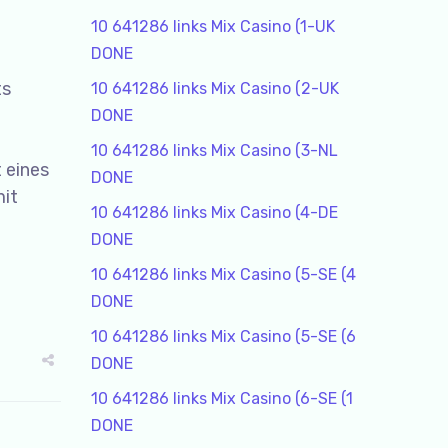
10 641286 links Mix Casino (1-UK
DONE
ts
10 641286 links Mix Casino (2-UK
DONE
10 641286 links Mix Casino (3-NL
 eines
DONE
mit
10 641286 links Mix Casino (4-DE
DONE
10 641286 links Mix Casino (5-SE (4
DONE
10 641286 links Mix Casino (5-SE (6
DONE
10 641286 links Mix Casino (6-SE (1
DONE