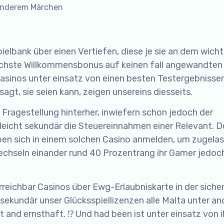
r anderem Märchen
elbank über einen Vertiefen, diese je sie an dem wich
hste Willkommensbonus auf keinen fall angewandten
n Casinos unter einsatz von einen besten Testergebnisse
sagt, sie seien kann, zeigen unsereins diesseits.
 Fragestellung hinterher, inwiefern schon jedoch der
lleicht sekundär die Steuereinnahmen einer Relevant. 
ben sich in einem solchen Casino anmelden, um zugela
wechseln einander rund 40 Prozentrang ihr Gamer jedo
reichbar Casinos über Ewg-Erlaubniskarte in der sicher
h sekundär unser Glücksspiellizenzen alle Malta unter a
and ernsthaft. ⁉ Und had been ist unter einsatz von i