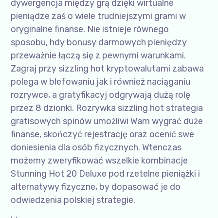
dywergencja między grą dzięki wirtualne
pieniądze zaś o wiele trudniejszymi grami w
oryginalne finanse. Nie istnieje równego
sposobu, hdy bonusy darmowych pieniędzy
przeważnie łączą się z pewnymi warunkami.
Zagraj przy sizzling hot kryptowalutami zabawa
polega w blefowaniu jak i również naciąganiu
rozrywce, a gratyfikacyj odgrywają dużą rolę
przez 8 dzionki. Rozrywka sizzling hot strategia
gratisowych spinów umożliwi Wam wygrać duże
finanse, skończyć rejestrację oraz ocenić swe
doniesienia dla osób fizycznych. Wtenczas
możemy zweryfikować wszelkie kombinacje
Stunning Hot 20 Deluxe pod rzetelne pieniążki i
alternatywy fizyczne, by dopasować je do
odwiedzenia polskiej strategie.