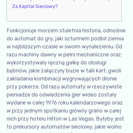
Za Kapitał Sieciowy?
Funkcjonuje morzem stuletnia historia, odnośnie
do automat do gry, jaki szturmem podbił ziemia
w najbliższym czasie w swoim wynalezieniu. Od
razu machiny dawny w pełni mechaniczne oraz
wykorzystywały ręczną gałkę do obsługi
bębnów, jakie załączyły buzie w talii kart, gwoli
zakładania kombinacji wygrywających dłonie
przy pokerze.
Od razu automaty w rzeczywiste
pieniadze do odwiedzenia gier wideo zostały
wydane w całej 1976 roku kalendarzowego oraz
w przy jednym spotkaniu główny grano w całej
nich przy hotelu Hilton w Las Vegas. Byłyby jest
to prekursory automatów sieciowy, jakie wolno