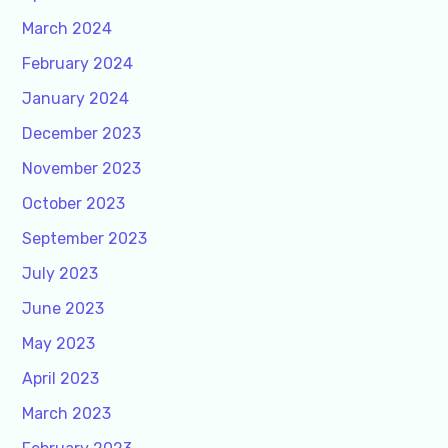
March 2024
February 2024
January 2024
December 2023
November 2023
October 2023
September 2023
July 2023
June 2023
May 2023
April 2023
March 2023