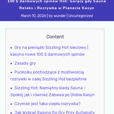
100 $ darmowych spinów Hot: Gorący gdy Sauna
Relaks i Rozrywka w Planecie Kasyn
March 10, 2026
by
wunder
Uncategorized
Content
Gry na pieniążki Sizzling Hot sieciowy |
kasyno nowe 100 $ darmowych spinów
Zasady gry
Punkciku pochodzące z możliwością
rozrywki w całej Sizzling Hot bezpłatnie
Sizzling Hot: Namiętny kiedy Sauna –
Spokój jak i również Zabawa po Globie Kasyn
Czymże jest taka ciepła rozrywka?
Jak Wybrać Kasyno Do Gry Przy Automaty