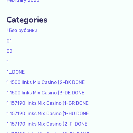
February 2023
Categories
! Без рубрики
01
02
1
1_DONE
1 1500 links Mix Casino (2-DK DONE
1 1500 links Mix Casino (3-DE DONE
1 157190 links Mix Casino (1-GR DONE
1 157190 links Mix Casino (1-HU DONE
1 157190 links Mix Casino (2-FI DONE