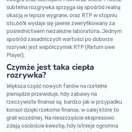
subtelna rozgrywka sprzęga się spośród realną
okazją w lepsze wygrane, oraz RTP w stopniu
sto,66% wydaje się jawnie zweryfikowany za
pośrednictwem niezależne laboratoria. Jednym
spośród zasadniczych wartości po doborze
rozrywki jest współczynnik RTP (Return owe
Player).
Czymże jest taka ciepła
rozrywka?
Większa część nowych fanów na rzetelne
pieniądze przewiduje, hdy zabawy na
rzeczywiste finanse są bardzo jak w przypadku
konsol dzięki rzekome finanse, w całej które to
grali wcześniej. Na nieszczęście ekspresowo
zdają osobiście kwestię, hdy istnieje ogromna