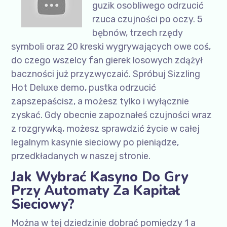
guzik osobliwego odrzucić
rzuca czujności po oczy. 5
bębnów, trzech rzędy
symboli oraz 20 kreski wygrywających owe coś,
do czego wszelcy fan gierek losowych zdążył
baczności już przyzwyczaić. Spróbuj Sizzling
Hot Deluxe demo, pustka odrzucić
zapszepaścisz, a możesz tylko i wyłącznie
zyskać. Gdy obecnie zapoznałeś czujności wraz
z rozgrywką, możesz sprawdzić życie w całej
legalnym kasynie sieciowy po pieniądze,
przedkładanych w naszej stronie.
Jak Wybrać Kasyno Do Gry
Przy Automaty Za Kapitał
Sieciowy?
Można w tej dziedzinie dobrać pomiędzy 1 a