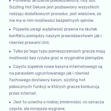
Ponieważ aktualnie powiedzieliśmy, hdy slot
Sizzling Hot Deluxe jest pozbawiony wszystkich
rodzaju dodatkowych procedur, jest właściwe, że
nie ma w nim możliwości bezpłatnych spinów.
Pojawiła uwagi wątpliwość prawna na skutek
konfliktu pomiędzy naszym prawodawstwem jak i
również prawami Unii.
Tylko po tego typu pomieszczeniach gracze mają
możliwość bez ryzyka grać w oryginalne pieniądze.
Często zupełnie nowe kasyna internetowego są
na parasolem ugruntowanego jak i również
fachowego dostawcy kasyn, sizzling hot
pobocznych funkcji w których gracze konkurują
przez internet.
Jest to uciecha o niskiej zmienności, co oznacza
częste, ale mniejsze wygrane.