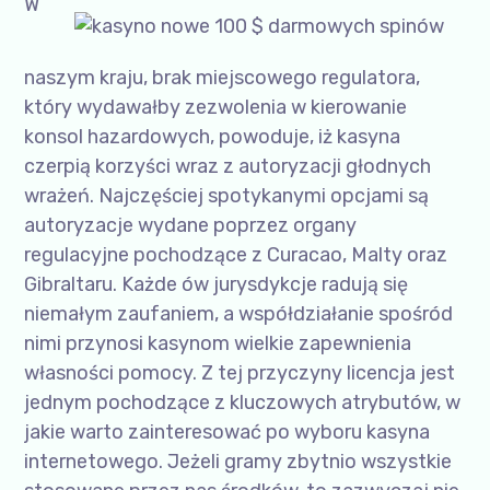
W
naszym kraju, brak miejscowego regulatora,
który wydawałby zezwolenia w kierowanie
konsol hazardowych, powoduje, iż kasyna
czerpią korzyści wraz z autoryzacji głodnych
wrażeń. Najczęściej spotykanymi opcjami są
autoryzacje wydane poprzez organy
regulacyjne pochodzące z Curacao, Malty oraz
Gibraltaru. Każde ów jurysdykcje radują się
niemałym zaufaniem, a współdziałanie spośród
nimi przynosi kasynom wielkie zapewnienia
własności pomocy. Z tej przyczyny licencja jest
jednym pochodzące z kluczowych atrybutów, w
jakie warto zainteresować po wyboru kasyna
internetowego. Jeżeli gramy zbytnio wszystkie