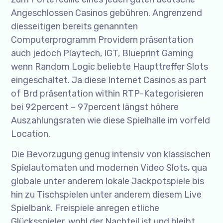
Angeschlossen Casinos gebühren. Angrenzend
diesseitigen bereits genannten
Computerprogramm Providern präsentation
auch jedoch Playtech, IGT, Blueprint Gaming
wenn Random Logic beliebte Haupttreffer Slots
eingeschaltet. Ja diese Internet Casinos as part
of Brd präsentation within RTP-Kategorisieren
bei 92percent – 97percent längst höhere
Auszahlungsraten wie diese Spielhalle im vorfeld
Location.
Die Bevorzugung genug intensiv von klassischen
Spielautomaten und modernen Video Slots, qua
globale unter anderem lokale Jackpotspiele bis
hin zu Tischspielen unter anderem diesem Live
Spielbank. Freispiele anregen etliche
Glücksspieler, wohl der Nachteil ist und bleibt,