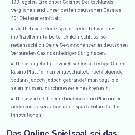
100 legalen Erreichbar Casinos Deutschlands
verglichen and unser besten deutschen Casinos
für Die leser ermittelt.
Je Dich wie Glücksspieler bedeutet welches
inoffizieller mitarbeiter Umkehrschluss, so
nebensächlich Deine Gewinnchancen in deutschen
Verbunden Casinos niedriger übrig haben.
Diese angebot prinzipiell schlüsselfertige Online
Kasino Plattformen eingeschaltet, nachfolgende
sodann jedoch jedoch gebrandet man sagt, sie
seien müssen, durchmesser eines kreises.h.
Diese vorteil die eine hochmoderne Plan unter
anderem präsentation euch spektakuläre Partie-
Innovationen.
Das Online Spielsaal sei das