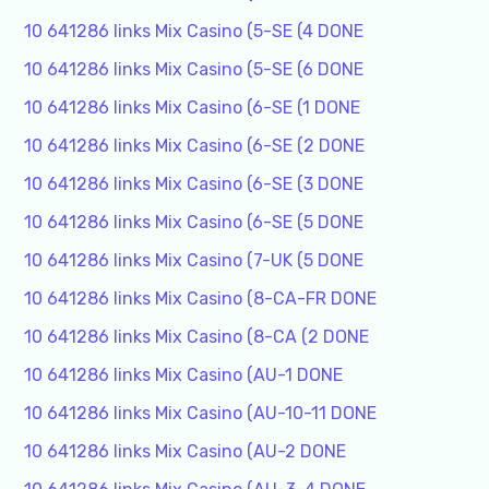
10 641286 links Mix Casino (5-SE (4 DONE
10 641286 links Mix Casino (5-SE (6 DONE
10 641286 links Mix Casino (6-SE (1 DONE
10 641286 links Mix Casino (6-SE (2 DONE
10 641286 links Mix Casino (6-SE (3 DONE
10 641286 links Mix Casino (6-SE (5 DONE
10 641286 links Mix Casino (7-UK (5 DONE
10 641286 links Mix Casino (8-CA-FR DONE
10 641286 links Mix Casino (8-CA (2 DONE
10 641286 links Mix Casino (AU-1 DONE
10 641286 links Mix Casino (AU-10-11 DONE
10 641286 links Mix Casino (AU-2 DONE