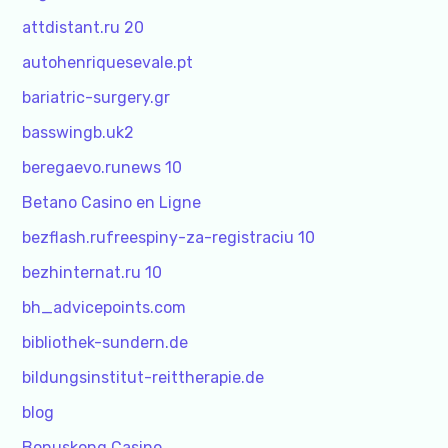
attdistant.ru 20
autohenriquesevale.pt
bariatric-surgery.gr
basswingb.uk2
beregaevo.runews 10
Betano Casino en Ligne
bezflash.rufreespiny-za-registraciu 10
bezhinternat.ru 10
bh_advicepoints.com
bibliothek-sundern.de
bildungsinstitut-reittherapie.de
blog
Bonuskong Casino