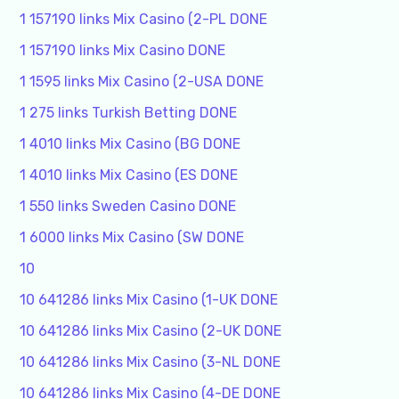
1 157190 links Mix Casino (2-PL DONE
1 157190 links Mix Casino DONE
1 1595 links Mix Casino (2-USA DONE
1 275 links Turkish Betting DONE
1 4010 links Mix Casino (BG DONE
1 4010 links Mix Casino (ES DONE
1 550 links Sweden Casino DONE
1 6000 links Mix Casino (SW DONE
10
10 641286 links Mix Casino (1-UK DONE
10 641286 links Mix Casino (2-UK DONE
10 641286 links Mix Casino (3-NL DONE
10 641286 links Mix Casino (4-DE DONE