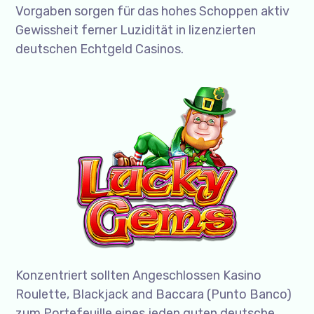
Vorgaben sorgen für das hohes Schoppen aktiv
Gewissheit ferner Luzidität in lizenzierten
deutschen Echtgeld Casinos.
Konzentriert sollten Angeschlossen Kasino
Roulette, Blackjack and Baccara (Punto Banco)
zum Portefeuille eines jeden guten deutsche