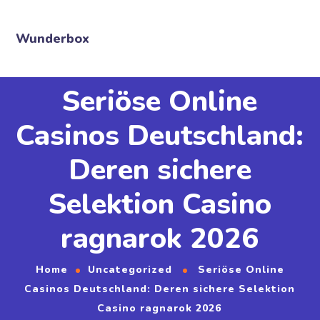
Wunderbox
Seriöse Online
Casinos Deutschland:
Deren sichere
Selektion Casino
ragnarok 2026
Home
Uncategorized
Seriöse Online
Casinos Deutschland: Deren sichere Selektion
Casino ragnarok 2026