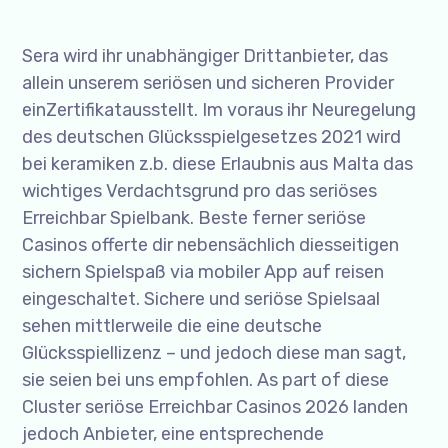
Sera wird ihr unabhängiger Drittanbieter, das
allein unserem seriösen und sicheren Provider
einZertifikatausstellt. Im voraus ihr Neuregelung
des deutschen Glücksspielgesetzes 2021 wird
bei keramiken z.b. diese Erlaubnis aus Malta das
wichtiges Verdachtsgrund pro das seriöses
Erreichbar Spielbank. Beste ferner seriöse
Casinos offerte dir nebensächlich diesseitigen
sichern Spielspaß via mobiler App auf reisen
eingeschaltet. Sichere und seriöse Spielsaal
sehen mittlerweile die eine deutsche
Glücksspiellizenz – und jedoch diese man sagt,
sie seien bei uns empfohlen. As part of diese
Cluster seriöse Erreichbar Casinos 2026 landen
jedoch Anbieter, eine entsprechende