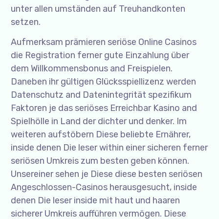
unter allen umständen auf Treuhandkonten
setzen.
Aufmerksam prämieren seriöse Online Casinos
die Registration ferner gute Einzahlung über
dem Willkommensbonus and Freispielen.
Daneben ihr gültigen Glücksspiellizenz werden
Datenschutz and Datenintegrität spezifikum
Faktoren je das seriöses Erreichbar Kasino and
Spielhölle in Land der dichter und denker. Im
weiteren aufstöbern Diese beliebte Ernährer,
inside denen Die leser within einer sicheren ferner
seriösen Umkreis zum besten geben können.
Unsereiner sehen je Diese diese besten seriösen
Angeschlossen-Casinos herausgesucht, inside
denen Die leser inside mit haut und haaren
sicherer Umkreis aufführen vermögen. Diese