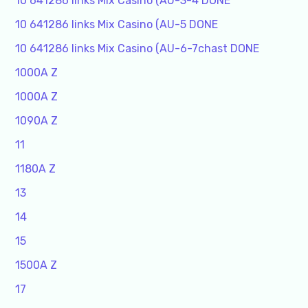
10 641286 links Mix Casino (AU-3-4 DONE
10 641286 links Mix Casino (AU-5 DONE
10 641286 links Mix Casino (AU-6-7chast DONE
1000A Z
1000A Z
1090A Z
11
1180A Z
13
14
15
1500A Z
17