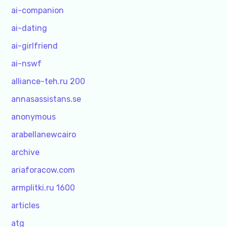
ai-companion
ai-dating
ai-girlfriend
ai-nswf
alliance-teh.ru 200
annasassistans.se
anonymous
arabellanewcairo
archive
ariaforacow.com
armplitki.ru 1600
articles
atg