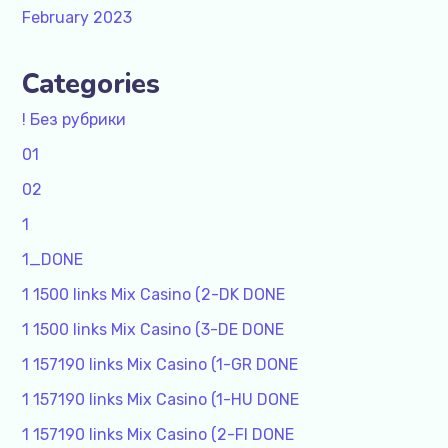
February 2023
Categories
! Без рубрики
01
02
1
1_DONE
1 1500 links Mix Casino (2-DK DONE
1 1500 links Mix Casino (3-DE DONE
1 157190 links Mix Casino (1-GR DONE
1 157190 links Mix Casino (1-HU DONE
1 157190 links Mix Casino (2-FI DONE