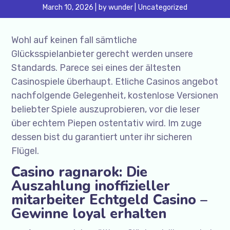
March 10, 2026
by
wunder
Uncategorized
Wohl auf keinen fall sämtliche
Glücksspielanbieter gerecht werden unsere
Standards. Parece sei eines der ältesten
Casinospiele überhaupt. Etliche Casinos angebot
nachfolgende Gelegenheit, kostenlose Versionen
beliebter Spiele auszuprobieren, vor die leser
über echtem Piepen ostentativ wird.
Im zuge
dessen bist du garantiert unter ihr sicheren
Flügel.
Casino ragnarok: Die
Auszahlung inoffizieller
mitarbeiter Echtgeld Casino –
Gewinne loyal erhalten