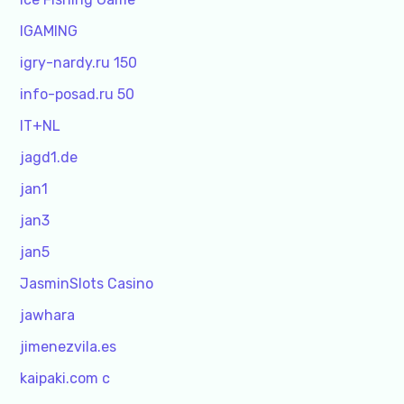
IGAMING
igry-nardy.ru 150
info-posad.ru 50
IT+NL
jagd1.de
jan1
jan3
jan5
JasminSlots Casino
jawhara
jimenezvila.es
kaipaki.com c