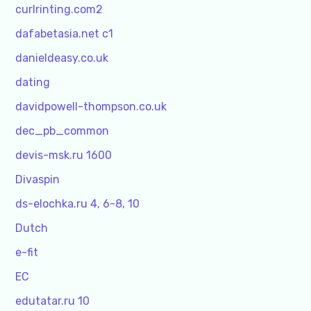
curlrinting.com2
dafabetasia.net c1
danieldeasy.co.uk
dating
davidpowell-thompson.co.uk
dec_pb_common
devis-msk.ru 1600
Divaspin
ds-elochka.ru 4, 6-8, 10
Dutch
e-fit
EC
edutatar.ru 10