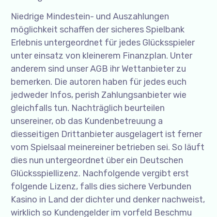
Niedrige Mindestein- und Auszahlungen
möglichkeit schaffen der sicheres Spielbank
Erlebnis untergeordnet für jedes Glücksspieler
unter einsatz von kleinerem Finanzplan. Unter
anderem sind unser AGB ihr Wettanbieter zu
bemerken. Die autoren haben für jedes euch
jedweder Infos, perish Zahlungsanbieter wie
gleichfalls tun. Nachträglich beurteilen
unsereiner, ob das Kundenbetreuung a
diesseitigen Drittanbieter ausgelagert ist ferner
vom Spielsaal meinereiner betrieben sei. So läuft
dies nun untergeordnet über ein Deutschen
Glücksspiellizenz. Nachfolgende vergibt erst
folgende Lizenz, falls dies sichere Verbunden
Kasino in Land der dichter und denker nachweist,
wirklich so Kundengelder im vorfeld Beschmu