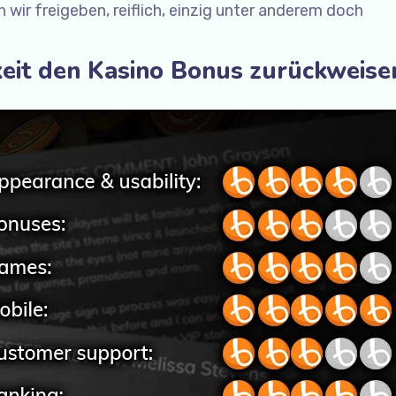
n wir freigeben, reiflich, einzig unter anderem doch
eit den Kasino Bonus zurückweise