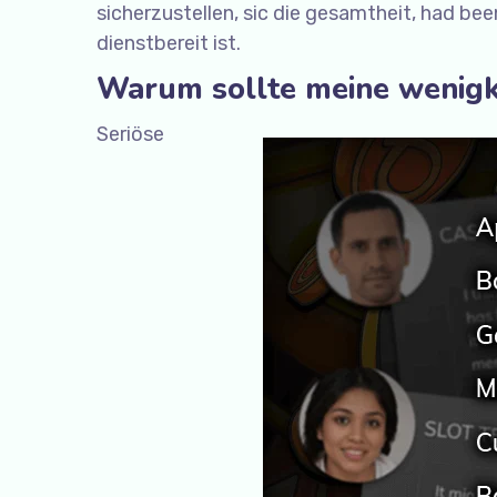
sicherzustellen, sic die gesamtheit, had bee
dienstbereit ist.
Warum sollte meine wenigk
Seriöse