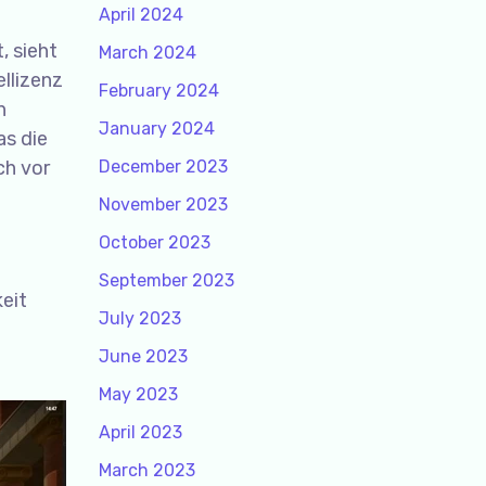
April 2024
, sieht
March 2024
llizenz
February 2024
n
January 2024
as die
ch vor
December 2023
November 2023
October 2023
September 2023
eit
July 2023
June 2023
May 2023
April 2023
March 2023