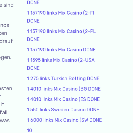
DONE
e sind
1 157190 links Mix Casino (2-FI
DONE
inos
1 157190 links Mix Casino (2-PL
ken
DONE
 drauf
1 157190 links Mix Casino DONE
ögen.
1 1595 links Mix Casino (2-USA
DONE
1 275 links Turkish Betting DONE
esten
1 4010 links Mix Casino (BG DONE
r
1 4010 links Mix Casino (ES DONE
lt
1 550 links Sweden Casino DONE
all.
twas
1 6000 links Mix Casino (SW DONE
10