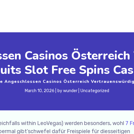
ssen Casinos Österreich
ruits Slot Free Spins Cas
e Angeschlossen Casinos Österreich Vertrauenswürdige
March 10, 2026
by
wunder
Uncategorized
eichfalls within LeoVegas) werden besonders, wohl
7 F
bermal gibt’schwefel dafür Freispiele für diesseitigen