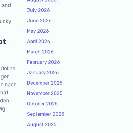
n and
July 2026
June 2026
Lucky
May 2026
ot
April 2026
March 2026
February 2026
Online
January 2026
äger
December 2025
en nach
 hat
November 2025
nden
October 2025
wig-
September 2025
August 2025