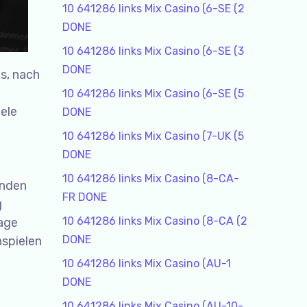
10 641286 links Mix Casino (6-SE (2
DONE
10 641286 links Mix Casino (6-SE (3
DONE
s, nach
10 641286 links Mix Casino (6-SE (5
iele
DONE
10 641286 links Mix Casino (7-UK (5
DONE
10 641286 links Mix Casino (8-CA-
unden
FR DONE
g
10 641286 links Mix Casino (8-CA (2
tage
DONE
nspielen
10 641286 links Mix Casino (AU-1
DONE
10 641286 links Mix Casino (AU-10-