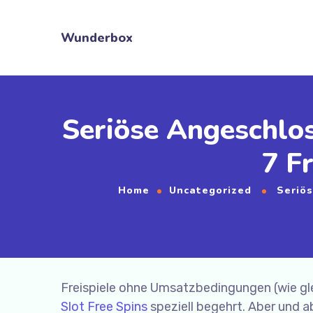
Wunderbox
Seriöse Angeschlo
7 F
Home
Uncategorized
Seriös
Freispiele ohne Umsatzbedingungen (wie gl
Slot Free Spins
speziell begehrt. Aber und a