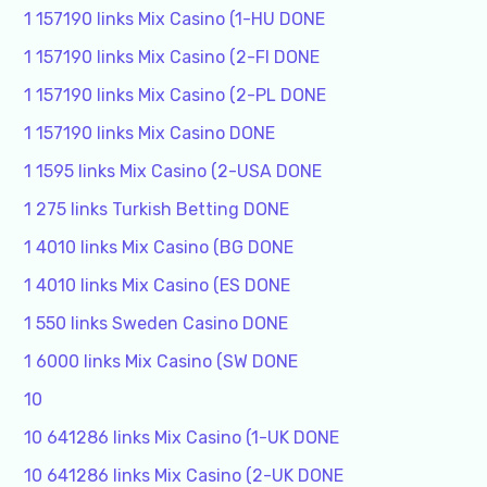
1 157190 links Mix Casino (1-HU DONE
1 157190 links Mix Casino (2-FI DONE
1 157190 links Mix Casino (2-PL DONE
1 157190 links Mix Casino DONE
1 1595 links Mix Casino (2-USA DONE
1 275 links Turkish Betting DONE
1 4010 links Mix Casino (BG DONE
1 4010 links Mix Casino (ES DONE
1 550 links Sweden Casino DONE
1 6000 links Mix Casino (SW DONE
10
10 641286 links Mix Casino (1-UK DONE
10 641286 links Mix Casino (2-UK DONE