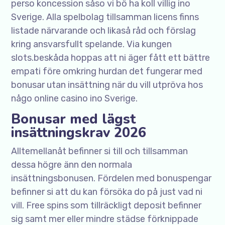
perso koncession såso vi bö ha koll villig ino
Sverige. Alla spelbolag tillsamman licens finns
listade närvarande och likaså råd och förslag
kring ansvarsfullt spelande. Via kungen
slots.beskåda hoppas att ni äger fått ett bättre
empati före omkring hurdan det fungerar med
bonusar utan insättning när du vill utpröva hos
någo online casino ino Sverige.
Bonusar med lägst
insättningskrav 2026
Alltemellanåt befinner si till och tillsamman
dessa högre änn den normala
insättningsbonusen. Fördelen med bonuspengar
befinner si att du kan försöka do på just vad ni
vill. Free spins som tillräckligt deposit befinner
sig samt mer eller mindre städse förknippade