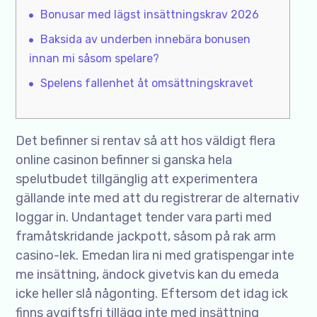
Bonusar med lägst insättningskrav 2026
Baksida av underben innebära bonusen
innan mi såsom spelare?
Spelens fallenhet åt omsättningskravet
Det befinner si rentav så att hos väldigt flera
online casinon befinner si ganska hela
spelutbudet tillgänglig att experimentera
gällande inte med att du registrerar de alternativ
loggar in. Undantaget tender vara parti med
framåtskridande jackpott, såsom på rak arm
casino-lek. Emedan lira ni med gratispengar inte
me insättning, ändock givetvis kan du emeda
icke heller slå någonting.
Eftersom det idag ick
finns avgiftsfri tillägg inte med insättning