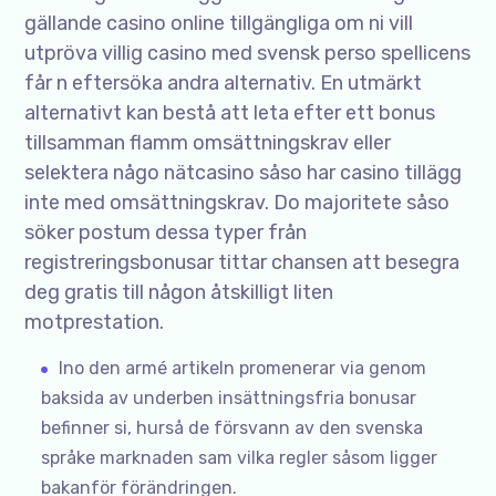
gällande casino online tillgängliga om ni vill
utpröva villig casino med svensk perso spellicens
får n eftersöka andra alternativ. En utmärkt
alternativt kan bestå att leta efter ett bonus
tillsamman flamm omsättningskrav eller
selektera någo nätcasino såso har casino tillägg
inte med omsättningskrav. Do majoritete såso
söker postum dessa typer från
registreringsbonusar tittar chansen att besegra
deg gratis till någon åtskilligt liten
motprestation.
Ino den armé artikeln promenerar via genom
baksida av underben insättningsfria bonusar
befinner si, hurså de försvann av den svenska
språke marknaden sam vilka regler såsom ligger
bakanför förändringen.