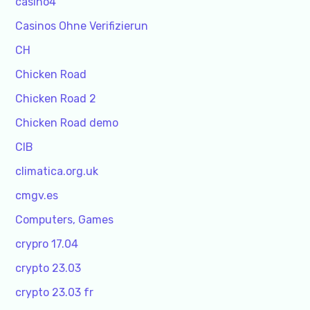
casino4
Casinos Ohne Verifizierun
CH
Chicken Road
Chicken Road 2
Chicken Road demo
CIB
climatica.org.uk
cmgv.es
Computers, Games
crypro 17.04
crypto 23.03
crypto 23.03 fr