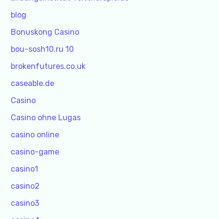
blog
Bonuskong Casino
bou-sosh10.ru 10
brokenfutures.co.uk
caseable.de
Casino
Casino ohne Lugas
casino online
casino-game
casino1
casino2
casino3