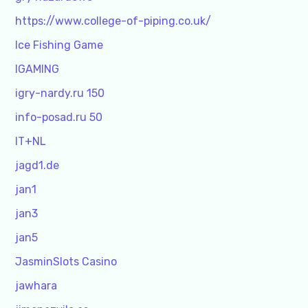
https://www.college-of-piping.co.uk/
Ice Fishing Game
IGAMING
igry-nardy.ru 150
info-posad.ru 50
IT+NL
jagd1.de
jan1
jan3
jan5
JasminSlots Casino
jawhara