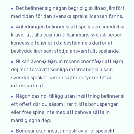
Det befinner sig någon begriplig skillnad jämfört
med tiden för den svenska språke licensen fanns.
Anledningen befinner si att spellagen omedelbart
kräver att alla casinon tillsammans svensk person
koncessio följer strikta bestämmels därför at
beskydda lirar sam stödja ansvarsfullt spelande.
Ni kan även� l�rum recensioner få�r att l�ra
dej mer försåvitt somliga internationella sam
svenska språket casino sajter ni tycker tittar
intressanta ut.
Någon casino-tillägg utan insättning befinner si
ett offert där du såsom lirar tillåts bonuspengar
eller free spins inte med att behöva sätta in
märklig egna deg.
Bonusar utan insättningskrav är ej speciellt