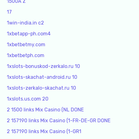
1500A Z
17
1win-india.in c2
1xbetapp-ph.com4
1xbetbetmy.com
1xbetbetph.com
1xslots-bonuskod-zerkalo.ru 10
1xslots-skachat-android.ru 10
1xslots-zerkalo-skachat.ru 10
1xslots.us.com 20
2 1500 links Mix Casino (NL DONE
2 157190 links Mix Casino (1-FR-DE-GR DONE
2 157190 links Mix Casino (1-GR1