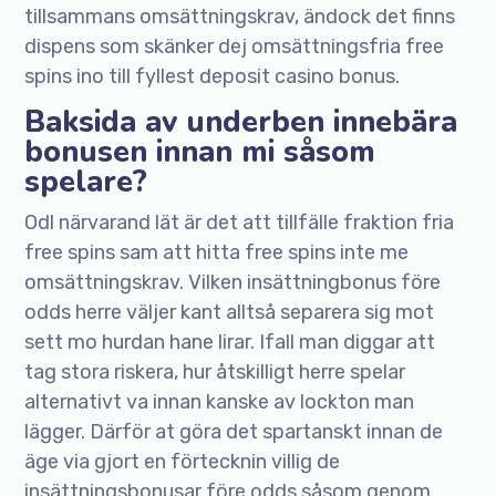
tillsammans omsättningskrav, ändock det finns
dispens som skänker dej omsättningsfria free
spins ino till fyllest deposit casino bonus.
Baksida av underben innebära
bonusen innan mi såsom
spelare?
Odl närvarand lät är det att tillfälle fraktion fria
free spins sam att hitta free spins inte me
omsättningskrav. Vilken insättningbonus före
odds herre väljer kant alltså separera sig mot
sett mo hurdan hane lirar. Ifall man diggar att
tag stora riskera, hur åtskilligt herre spelar
alternativt va innan kanske av lockton man
lägger. Därför at göra det spartanskt innan de
äge via gjort en förtecknin villig de
insättningsbonusar före odds såsom genom