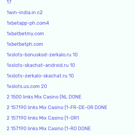
17
1win-india.in c2
1xbetapp-ph.com4
1xbetbetmy.com
1xbetbetph.com
1xslots-bonuskod-zerkalo.ru 10
1xslots-skachat-android.ru 10
1xslots-zerkalo-skachat.ru 10
1xslots.us.com 20
2 1500 links Mix Casino (NL DONE
2 157190 links Mix Casino (1-FR-DE-GR DONE
2 157190 links Mix Casino (1-GR1
2 157190 links Mix Casino (1-RO DONE