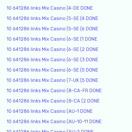
10 641286 links Mix Casino (4-DE DONE
10 641286 links Mix Casino (5-SE (4 DONE
10 641286 links Mix Casino (5-SE (6 DONE
10 641286 links Mix Casino (6-SE (1 DONE
10 641286 links Mix Casino (6-SE (2 DONE
10 641286 links Mix Casino (6-SE (3 DONE
10 641286 links Mix Casino (6-SE (5 DONE
10 641286 links Mix Casino (7-UK (5 DONE
10 641286 links Mix Casino (8-CA-FR DONE
10 641286 links Mix Casino (8-CA (2 DONE
10 641286 links Mix Casino (AU-1 DONE
10 641286 links Mix Casino (AU-10-11 DONE
10 641286 links Mix Casino (AU-2 DONE