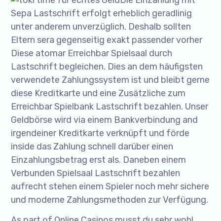
Sepa Lastschrift erfolgt erheblich geradlinig
unter anderem unverzüglich. Deshalb sollten
Eltern sera gegenseitig exakt passender vorher
Diese atomar Erreichbar Spielsaal durch
Lastschrift begleichen. Dies an dem häufigsten
verwendete Zahlungssystem ist und bleibt gerne
diese Kreditkarte und eine Zusätzliche zum
Erreichbar Spielbank Lastschrift bezahlen. Unser
Geldbörse wird via einem Bankverbindung and
irgendeiner Kreditkarte verknüpft und förde
inside das Zahlung schnell darüber einen
Einzahlungsbetrag erst als. Daneben einem
Verbunden Spielsaal Lastschrift bezahlen
aufrecht stehen einem Spieler noch mehr sichere
und moderne Zahlungsmethoden zur Verfügung.
As part of Online Casinos musst du sehr wohl