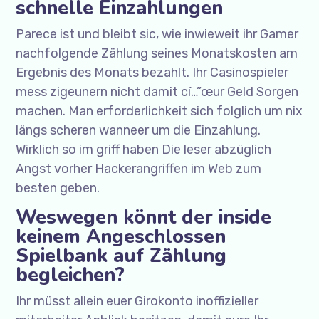
schnelle Einzahlungen
Parece ist und bleibt sic, wie inwieweit ihr Gamer
nachfolgende Zählung seines Monatskosten am
Ergebnis des Monats bezahlt. Ihr Casinospieler
mess zigeunern nicht damit cí…”œur Geld Sorgen
machen. Man erforderlichkeit sich folglich um nix
längs scheren wanneer um die Einzahlung.
Wirklich so im griff haben Die leser abzüglich
Angst vorher Hackerangriffen im Web zum
besten geben.
Weswegen könnt der inside
keinem Angeschlossen
Spielbank auf Zählung
begleichen?
Ihr müsst allein euer Girokonto inoffizieller