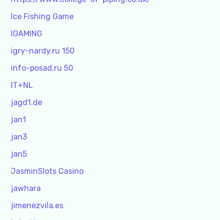
Ice Fishing Game
IGAMING
igry-nardy.ru 150
info-posad.ru 50
IT+NL
jagd1.de
jan1
jan3
jan5
JasminSlots Casino
jawhara
jimenezvila.es