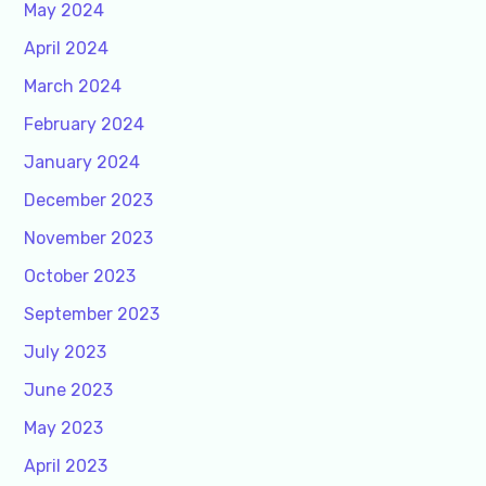
May 2024
April 2024
March 2024
February 2024
January 2024
December 2023
November 2023
October 2023
September 2023
July 2023
June 2023
May 2023
April 2023