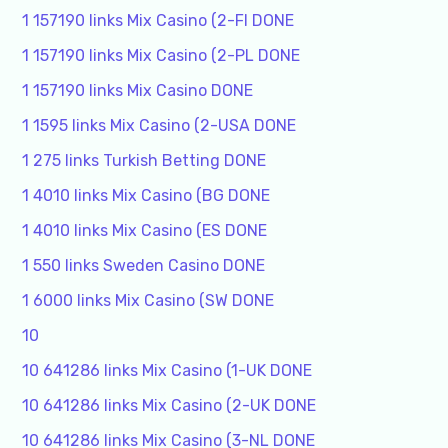
1 157190 links Mix Casino (2-FI DONE
1 157190 links Mix Casino (2-PL DONE
1 157190 links Mix Casino DONE
1 1595 links Mix Casino (2-USA DONE
1 275 links Turkish Betting DONE
1 4010 links Mix Casino (BG DONE
1 4010 links Mix Casino (ES DONE
1 550 links Sweden Casino DONE
1 6000 links Mix Casino (SW DONE
10
10 641286 links Mix Casino (1-UK DONE
10 641286 links Mix Casino (2-UK DONE
10 641286 links Mix Casino (3-NL DONE