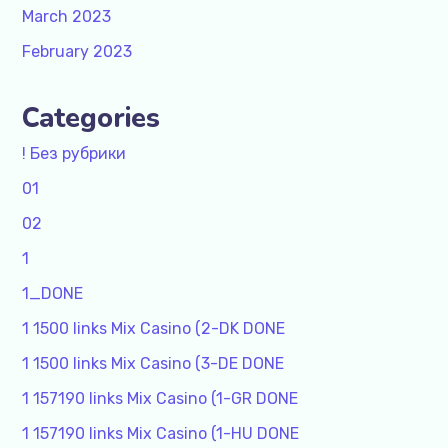
March 2023
February 2023
Categories
! Без рубрики
01
02
1
1_DONE
1 1500 links Mix Casino (2-DK DONE
1 1500 links Mix Casino (3-DE DONE
1 157190 links Mix Casino (1-GR DONE
1 157190 links Mix Casino (1-HU DONE