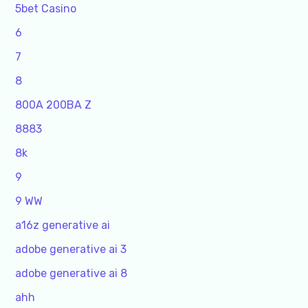
5bet Casino
6
7
8
800A 200BA Z
8883
8k
9
9 WW
a16z generative ai
adobe generative ai 3
adobe generative ai 8
ahh