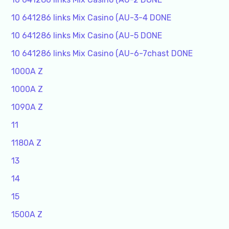
10 641286 links Mix Casino (AU-3-4 DONE
10 641286 links Mix Casino (AU-5 DONE
10 641286 links Mix Casino (AU-6-7chast DONE
1000A Z
1000A Z
1090A Z
11
1180A Z
13
14
15
1500A Z