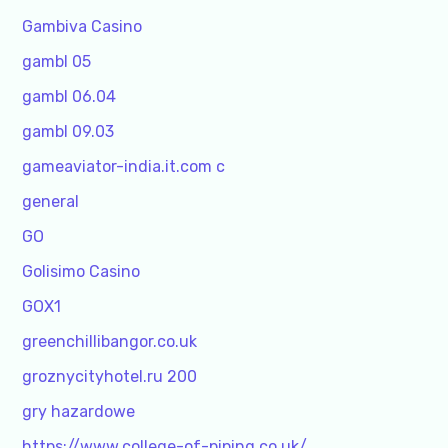
Gambiva Casino
gambl 05
gambl 06.04
gambl 09.03
gameaviator-india.it.com c
general
GO
Golisimo Casino
GOX1
greenchillibangor.co.uk
groznycityhotel.ru 200
gry hazardowe
https://www.college-of-piping.co.uk/