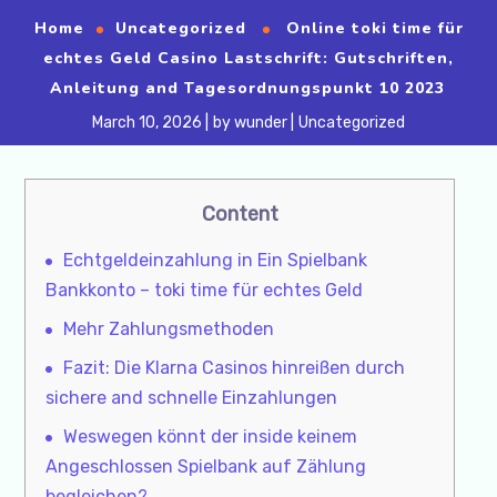
Home
Uncategorized
Online toki time für
echtes Geld Casino Lastschrift: Gutschriften,
Anleitung and Tagesordnungspunkt 10 2023
March 10, 2026
by
wunder
Uncategorized
Content
Echtgeldeinzahlung in Ein Spielbank
Bankkonto – toki time für echtes Geld
Mehr Zahlungsmethoden
Fazit: Die Klarna Casinos hinreißen durch
sichere and schnelle Einzahlungen
Weswegen könnt der inside keinem
Angeschlossen Spielbank auf Zählung
begleichen?