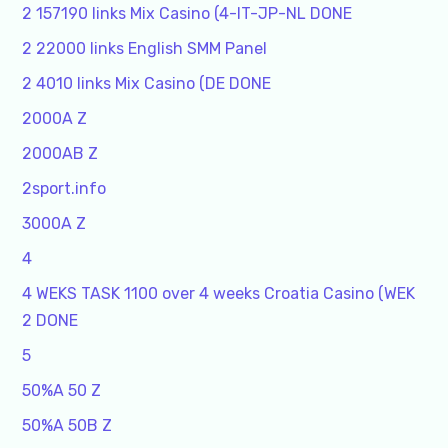
2 157190 links Mix Casino (4-IT-JP-NL DONE
2 22000 links English SMM Panel
2 4010 links Mix Casino (DE DONE
2000A Z
2000AB Z
2sport.info
3000A Z
4
4 WEKS TASK 1100 over 4 weeks Croatia Casino (WEK
2 DONE
5
50%A 50 Z
50%A 50B Z