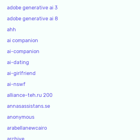
adobe generative ai 3
adobe generative ai 8
ahh
ai companion
ai-companion
ai-dating
ai-girlfriend
ai-nswf
alliance-teh.ru 200
annasassistans.se
anonymous
arabellanewcairo
archive