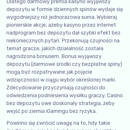
Dlatego darmowy premia kasyno wyjąwszy
depozytu w formie dziennych spinów wydaje się
wygodniejszy niż jednorazowa suma. Wybieraj
pionierskie akcje, ażeby kasyno przez internet
nadprogram bez depozytu dał szybki efekt bez
niekoniecznych pytań. Przekonują czujności na
temat gracze, jakich działalność została
nagrodzona bonusem. Bonus wyjąwszy
depozytu (darmowe środki czy bezpłatne spiny)
mogą być rozpatrywane jak pojęcie
wdzięczności w ciągu wybór określonej marki.
Zdecydowanie przyczyniają czujności do
odwiedzenia podniesienia wysiłku graczy. Сasino
bez depozytu owe doskonały strategia, żeby
wejść po ziemia iGamingu bez ryzyka.
Powinno się zwrócić uwagę na to, hdy takie