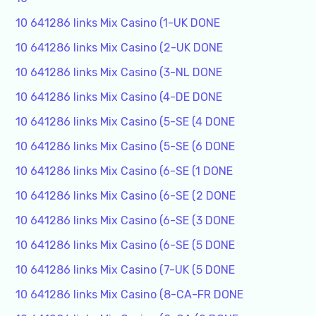
10 641286 links Mix Casino (1-UK DONE
10 641286 links Mix Casino (2-UK DONE
10 641286 links Mix Casino (3-NL DONE
10 641286 links Mix Casino (4-DE DONE
10 641286 links Mix Casino (5-SE (4 DONE
10 641286 links Mix Casino (5-SE (6 DONE
10 641286 links Mix Casino (6-SE (1 DONE
10 641286 links Mix Casino (6-SE (2 DONE
10 641286 links Mix Casino (6-SE (3 DONE
10 641286 links Mix Casino (6-SE (5 DONE
10 641286 links Mix Casino (7-UK (5 DONE
10 641286 links Mix Casino (8-CA-FR DONE