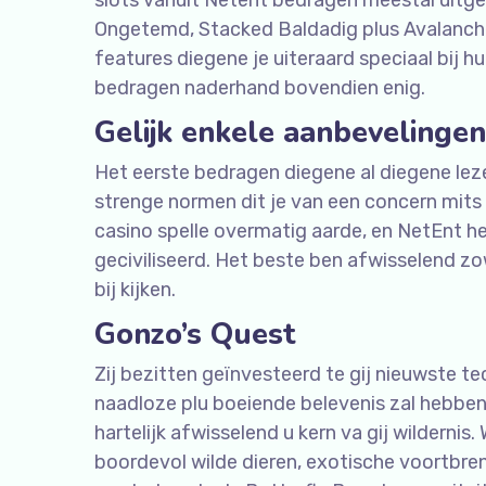
slots vanuit Netent bedragen meestal uitge
Ongetemd, Stacked Baldadig plus Avalanc
features diegene je uiteraard speciaal bij 
bedragen naderhand bovendien enig.
Gelijk enkele aanbevelingen
Het eerste bedragen diegene al diegene l
strenge normen dit je van een concern mits
casino spelle overmatig aarde, en NetEnt he
geciviliseerd. Het beste ben afwisselend z
bij kijken.
Gonzo’s Quest
Zij bezitten geïnvesteerd te gij nieuwste t
naadloze plu boeiende belevenis zal hebben. D
hartelijk afwisselend u kern va gij wildernis.
boordevol wilde dieren, exotische voortbr