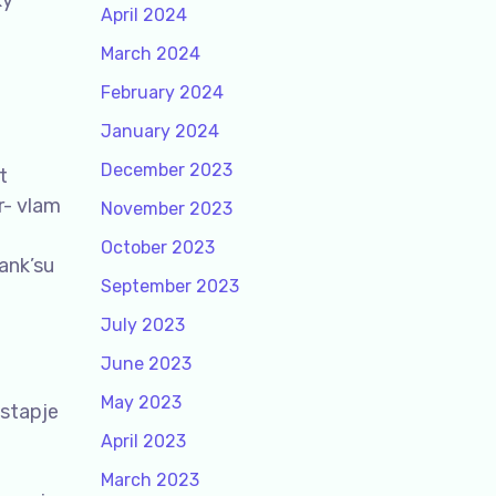
ky
April 2024
March 2024
February 2024
January 2024
December 2023
t
r- vlam
November 2023
October 2023
ank’su
September 2023
July 2023
June 2023
May 2023
tstapje
April 2023
March 2023