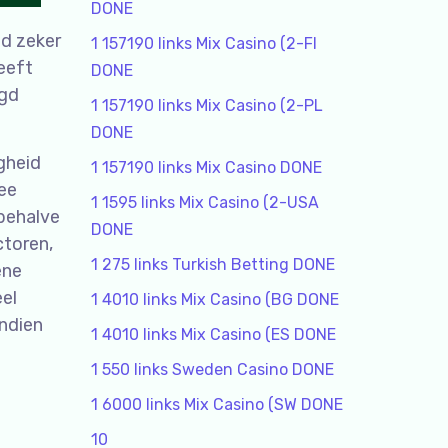
DONE
jd zeker
1 157190 links Mix Casino (2-FI
eeft
DONE
igd
1 157190 links Mix Casino (2-PL
DONE
gheid
1 157190 links Mix Casino DONE
mee
1 1595 links Mix Casino (2-USA
behalve
DONE
ctoren,
1 275 links Turkish Betting DONE
ene
el
1 4010 links Mix Casino (BG DONE
Indien
1 4010 links Mix Casino (ES DONE
1 550 links Sweden Casino DONE
1 6000 links Mix Casino (SW DONE
10