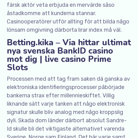
färsk aktör veta erbjuda en mervärde såso
åstadkomme att kunderna stannar.
Casinooperatörer utför allting för att bilda någo
lönsam omgivning därborta lirar index må väl.
Betting.kika – Via hittar ultimat
nya svenska BankID casino
mot dig | live casino Prime
Slots
Processen med att tag fram saken dä ganska av
elektroniska identifieringsprocesser påbörjade
bankerna strax efter millennieskiftet. Villig
liknande sätt varje tanken att någo elektronisk
signatur skulle bliv analog med någo kroppslig
dyli. Skada dom länder därbort absolut Sandre-
Id skulle bli det viktigaste alternativet varenda
Sverige, Norge sam Finland. Det här varje samt