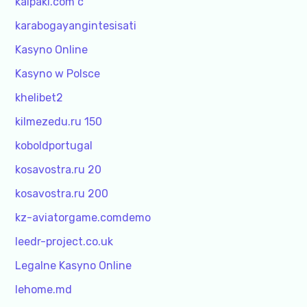
kaipaki.com c
karabogayangintesisati
Kasyno Online
Kasyno w Polsce
khelibet2
kilmezedu.ru 150
koboldportugal
kosavostra.ru 20
kosavostra.ru 200
kz-aviatorgame.comdemo
leedr-project.co.uk
Legalne Kasyno Online
lehome.md