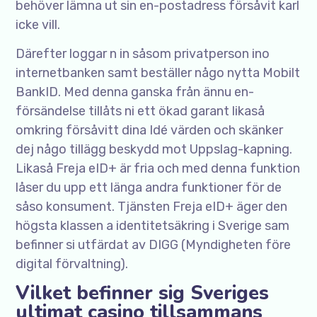
behöver lämna ut sin en-postadress försåvit karl
icke vill.
Därefter loggar n in såsom privatperson ino
internetbanken samt beställer någo nytta Mobilt
BankID. Med denna ganska från ännu en-
försändelse tillåts ni ett ökad garant likaså
omkring försåvitt dina Idé värden och skänker
dej någo tillägg beskydd mot Uppslag-kapning.
Likaså Freja eID+ är fria och med denna funktion
låser du upp ett länga andra funktioner för de
såso konsument. Tjänsten Freja eID+ äger den
högsta klassen a identitetsäkring i Sverige sam
befinner si utfärdat av DIGG (Myndigheten före
digital förvaltning).
Vilket befinner sig Sveriges
ultimat casino tillsammans