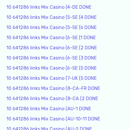
10 641286 links Mix Casino (4-DE DONE
10 641286 links Mix Casino (5-SE (4 DONE
10 641286 links Mix Casino (5-SE (6 DONE
10 641286 links Mix Casino (6-SE (1 DONE
10 641286 links Mix Casino (6-SE (2 DONE
10 641286 links Mix Casino (6-SE (3 DONE
10 641286 links Mix Casino (6-SE (5 DONE
10 641286 links Mix Casino (7-UK (5 DONE
10 641286 links Mix Casino (8-CA-FR DONE
10 641286 links Mix Casino (8-CA (2 DONE
10 641286 links Mix Casino (AU-1 DONE
10 641286 links Mix Casino (AU-10-11 DONE
10 641286 links Mix Casino (AU-2 DONE