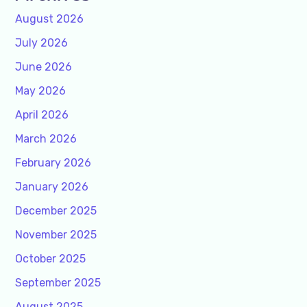
August 2026
July 2026
June 2026
May 2026
April 2026
March 2026
February 2026
January 2026
December 2025
November 2025
October 2025
September 2025
August 2025