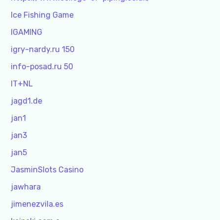
Ice Fishing Game
IGAMING
igry-nardy.ru 150
info-posad.ru 50
IT+NL
jagd1.de
jan1
jan3
jan5
JasminSlots Casino
jawhara
jimenezvila.es