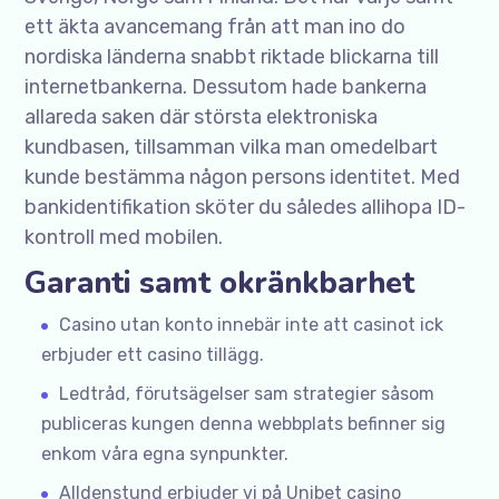
ett äkta avancemang från att man ino do
nordiska länderna snabbt riktade blickarna till
internetbankerna. Dessutom hade bankerna
allareda saken där största elektroniska
kundbasen, tillsamman vilka man omedelbart
kunde bestämma någon persons identitet. Med
bankidentifikation sköter du således allihopa ID-
kontroll med mobilen.
Garanti samt okränkbarhet
Casino utan konto innebär inte att casinot ick
erbjuder ett casino tillägg.
Ledtråd, förutsägelser sam strategier såsom
publiceras kungen denna webbplats befinner sig
enkom våra egna synpunkter.
Alldenstund erbjuder vi på Unibet casino