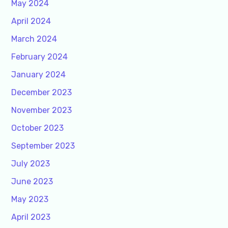
May 2024
April 2024
March 2024
February 2024
January 2024
December 2023
November 2023
October 2023
September 2023
July 2023
June 2023
May 2023
April 2023