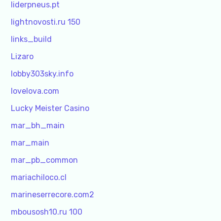
liderpneus.pt
lightnovosti.ru 150
links_build
Lizaro
lobby303sky.info
lovelova.com
Lucky Meister Casino
mar_bh_main
mar_main
mar_pb_common
mariachiloco.cl
marineserrecore.com2
mbousosh10.ru 100