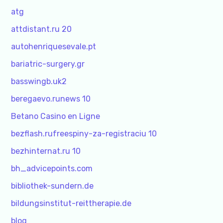
atg
attdistant.ru 20
autohenriquesevale.pt
bariatric-surgery.gr
basswingb.uk2
beregaevo.runews 10
Betano Casino en Ligne
bezflash.rufreespiny-za-registraciu 10
bezhinternat.ru 10
bh_advicepoints.com
bibliothek-sundern.de
bildungsinstitut-reittherapie.de
blog