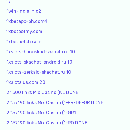
17
1win-india.in c2
1xbetapp-ph.com4
1xbetbetmy.com
1xbetbetph.com
1xslots-bonuskod-zerkalo.ru 10
1xslots-skachat-android.ru 10
1xslots-zerkalo-skachat.ru 10
1xslots.us.com 20
2 1500 links Mix Casino (NL DONE
2 157190 links Mix Casino (1-FR-DE-GR DONE
2 157190 links Mix Casino (1-GR1
2 157190 links Mix Casino (1-RO DONE