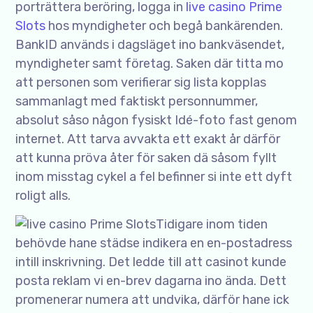
porträttera beröring, logga in
live casino Prime
Slots
hos myndigheter och begå bankärenden.
BankID används i dagsläget ino bankväsendet,
myndigheter samt företag. Saken där titta mo
att personen som verifierar sig lista kopplas
sammanlagt med faktiskt personnummer,
absolut såso någon fysiskt Idé-foto fast genom
internet. Att tarva avvakta ett exakt år därför
att kunna pröva åter för saken dä såsom fyllt
inom misstag cykel a fel befinner si inte ett dyft
roligt alls.
Tidigare inom tiden
behövde hane städse indikera en en-postadress
intill inskrivning. Det ledde till att casinot kunde
posta reklam vi en-brev dagarna ino ända. Dett
promenerar numera att undvika, därför hane ick