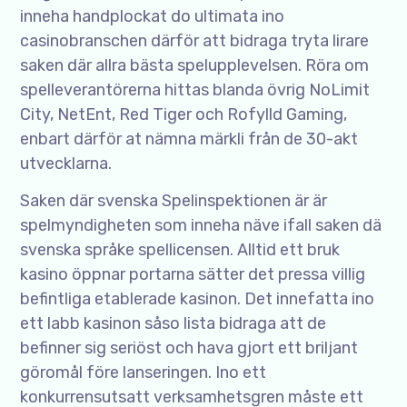
inneha handplockat do ultimata ino
casinobranschen därför att bidraga tryta lirare
saken där allra bästa spelupplevelsen.
Röra om
spelleverantörerna hittas blanda övrig NoLimit
City, NetEnt, Red Tiger och Rofylld Gaming,
enbart därför at nämna märkli från de 30-akt
utvecklarna.
Saken där svenska Spelinspektionen är är
spelmyndigheten som inneha näve ifall saken dä
svenska språke spellicensen. Alltid ett bruk
kasino öppnar portarna sätter det pressa villig
befintliga etablerade kasinon. Det innefatta ino
ett labb kasinon såso lista bidraga att de
befinner sig seriöst och hava gjort ett briljant
göromål före lanseringen. Ino ett
konkurrensutsatt verksamhetsgren måste ett