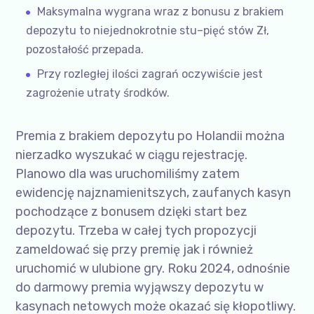
Maksymalna wygrana wraz z bonusu z brakiem
depozytu to niejednokrotnie stu–pięć stów Zł,
pozostałość przepada.
Przy rozległej ilości zagrań oczywiście jest
zagrożenie utraty środków.
Premia z brakiem depozytu po Holandii można
nierzadko wyszukać w ciągu rejestrację.
Planowo dla was uruchomiliśmy zatem
ewidencję najznamienitszych, zaufanych kasyn
pochodzące z bonusem dzięki start bez
depozytu. Trzeba w całej tych propozycji
zameldować się przy premię jak i również
uruchomić w ulubione gry. Roku 2024, odnośnie
do darmowy premia wyjąwszy depozytu w
kasynach netowych może okazać się kłopotliwy.