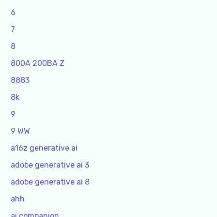
6
7
8
800A 200BA Z
8883
8k
9
9 WW
a16z generative ai
adobe generative ai 3
adobe generative ai 8
ahh
ai companion