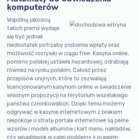
komputerów
Wspólną jakością
takich premii wydaje
się być jednak
niedostatek potrzeby zrobienia wpłaty oraz
możliwość rozrywki w ciągu free. Kasyna online,
pomimo polskiej ustawie hazardowej, odrabiają
również na rynku polskim. Całość przez
przepisów unijnych, które to zezwalają
licencjonowanym kasynom online w świadczenie
własnym propozycji na terytorium wszelakiego
państwa członkowskich. Dzięki temu możemy
odgrywać w kasynie internetowym z brakiem
niepokoje o stratę portale internetowe są pełne
wzorów i modeli albumów i kart menu. nakładów,
czy wpadnięcie w całej problemy z prawem.