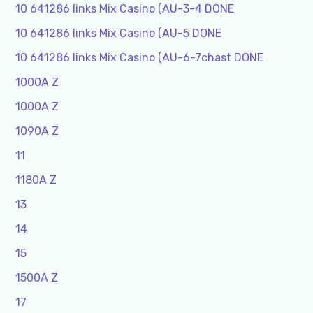
10 641286 links Mix Casino (AU-3-4 DONE
10 641286 links Mix Casino (AU-5 DONE
10 641286 links Mix Casino (AU-6-7chast DONE
1000A Z
1000A Z
1090A Z
11
1180A Z
13
14
15
1500A Z
17