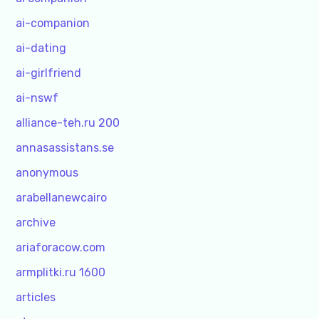
ai-companion
ai-dating
ai-girlfriend
ai-nswf
alliance-teh.ru 200
annasassistans.se
anonymous
arabellanewcairo
archive
ariaforacow.com
armplitki.ru 1600
articles