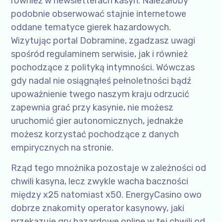
również w newsletterach kasyn. Należałoby
podobnie obserwować stajnie internetowe
oddane tematyce gierek hazardowych.
Wizytując portal Dobramine, zgadzasz uwagi
spośród regulaminem serwisie, jak i również
pochodzące z polityką intymności. Wówczas
gdy nadal nie osiągnąłeś pełnoletności bądź
upoważnienie twego naszym kraju odrzucić
zapewnia grać przy kasynie, nie możesz
uruchomić gier autonomicznych, jednakże
możesz korzystać pochodzące z danych
empirycznych na stronie.
Rząd tego mnożnika pozostaje w zależności od
chwili kasyna, lecz zwykle wacha baczności
między x25 natomiast x50. EnergyCasino owo
dobrze znakomity operator kasynowy, jaki
przekazuje gry hazardowe online w tej chwili od