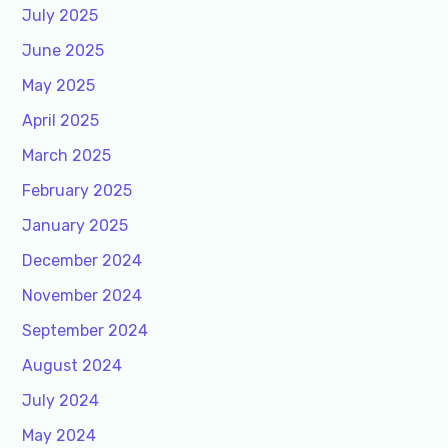
July 2025
June 2025
May 2025
April 2025
March 2025
February 2025
January 2025
December 2024
November 2024
September 2024
August 2024
July 2024
May 2024