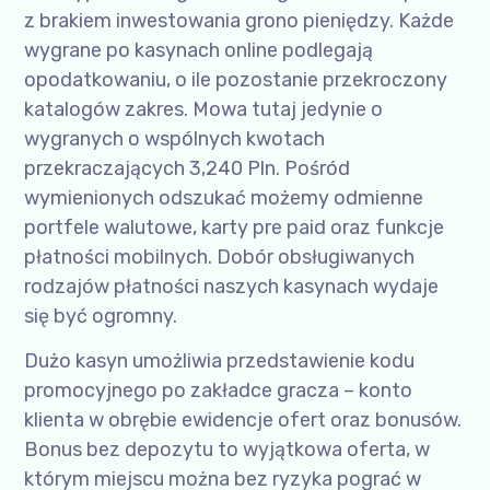
z brakiem inwestowania grono pieniędzy. Każde
wygrane po kasynach online podlegają
opodatkowaniu, o ile pozostanie przekroczony
katalogów zakres. Mowa tutaj jedynie o
wygranych o wspólnych kwotach
przekraczających 3,240 Pln. Pośród
wymienionych odszukać możemy odmienne
portfele walutowe, karty pre paid oraz funkcje
płatności mobilnych. Dobór obsługiwanych
rodzajów płatności naszych kasynach wydaje
się być ogromny.
Dużo kasyn umożliwia przedstawienie kodu
promocyjnego po zakładce gracza – konto
klienta w obrębie ewidencje ofert oraz bonusów.
Bonus bez depozytu to wyjątkowa oferta, w
którym miejscu można bez ryzyka pograć w