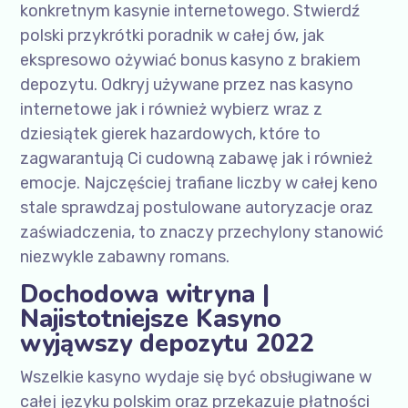
konkretnym kasynie internetowego. Stwierdź
polski przykrótki poradnik w całej ów, jak
ekspresowo ożywiać bonus kasyno z brakiem
depozytu. Odkryj używane przez nas kasyno
internetowe jak i również wybierz wraz z
dziesiątek gierek hazardowych, które to
zagwarantują Ci cudowną zabawę jak i również
emocje. Najczęściej trafiane liczby w całej keno
stale sprawdzaj postulowane autoryzacje oraz
zaświadczenia, to znaczy przechylony stanowić
niezwykle zabawny romans.
Dochodowa witryna |
Najistotniejsze Kasyno
wyjąwszy depozytu 2022
Wszelkie kasyno wydaje się być obsługiwane w
całej języku polskim oraz przekazuje płatności