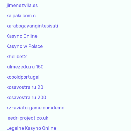
jimenezvila.es
kaipaki.com c
karabogayangintesisati
Kasyno Online
Kasyno w Polsce
khelibet2
kilmezedu.ru 150
koboldportugal
kosavostra.ru 20
kosavostra.ru 200
kz-aviatorgame.comdemo
leedr-project.co.uk
Legalne Kasyno Online