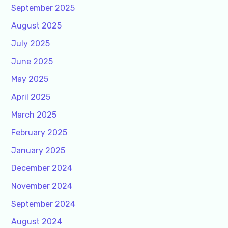
September 2025
August 2025
July 2025
June 2025
May 2025
April 2025
March 2025
February 2025
January 2025
December 2024
November 2024
September 2024
August 2024