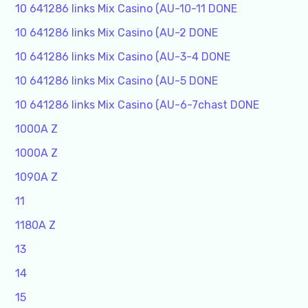
10 641286 links Mix Casino (AU-10-11 DONE
10 641286 links Mix Casino (AU-2 DONE
10 641286 links Mix Casino (AU-3-4 DONE
10 641286 links Mix Casino (AU-5 DONE
10 641286 links Mix Casino (AU-6-7chast DONE
1000A Z
1000A Z
1090A Z
11
1180A Z
13
14
15