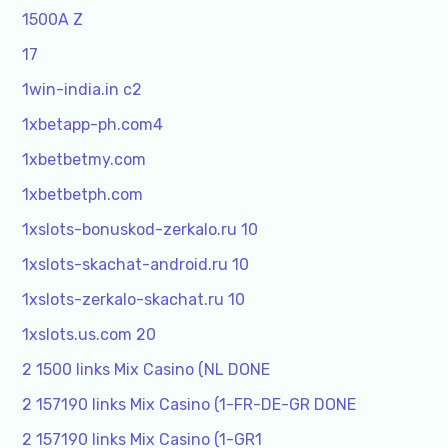
1500A Z
17
1win-india.in c2
1xbetapp-ph.com4
1xbetbetmy.com
1xbetbetph.com
1xslots-bonuskod-zerkalo.ru 10
1xslots-skachat-android.ru 10
1xslots-zerkalo-skachat.ru 10
1xslots.us.com 20
2 1500 links Mix Casino (NL DONE
2 157190 links Mix Casino (1-FR-DE-GR DONE
2 157190 links Mix Casino (1-GR1