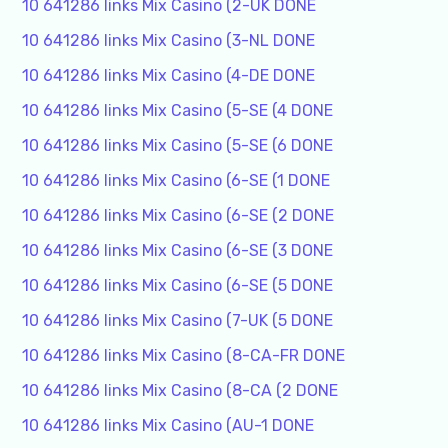
10 641286 links Mix Casino (2-UK DONE
10 641286 links Mix Casino (3-NL DONE
10 641286 links Mix Casino (4-DE DONE
10 641286 links Mix Casino (5-SE (4 DONE
10 641286 links Mix Casino (5-SE (6 DONE
10 641286 links Mix Casino (6-SE (1 DONE
10 641286 links Mix Casino (6-SE (2 DONE
10 641286 links Mix Casino (6-SE (3 DONE
10 641286 links Mix Casino (6-SE (5 DONE
10 641286 links Mix Casino (7-UK (5 DONE
10 641286 links Mix Casino (8-CA-FR DONE
10 641286 links Mix Casino (8-CA (2 DONE
10 641286 links Mix Casino (AU-1 DONE