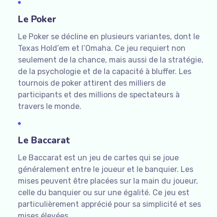
Le Poker
Le Poker se décline en plusieurs variantes, dont le
Texas Hold’em et l’Omaha. Ce jeu requiert non
seulement de la chance, mais aussi de la stratégie,
de la psychologie et de la capacité à bluffer. Les
tournois de poker attirent des milliers de
participants et des millions de spectateurs à
travers le monde.
Le Baccarat
Le Baccarat est un jeu de cartes qui se joue
généralement entre le joueur et le banquier. Les
mises peuvent être placées sur la main du joueur,
celle du banquier ou sur une égalité. Ce jeu est
particulièrement apprécié pour sa simplicité et ses
mises élevées.