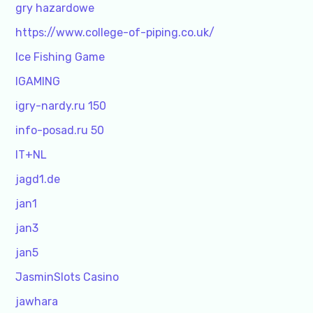
gry hazardowe
https://www.college-of-piping.co.uk/
Ice Fishing Game
IGAMING
igry-nardy.ru 150
info-posad.ru 50
IT+NL
jagd1.de
jan1
jan3
jan5
JasminSlots Casino
jawhara