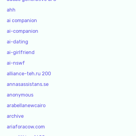
ahh
ai companion
ai-companion
ai-dating
ai-girlfriend
ai-nswf
alliance-teh.ru 200
annasassistans.se
anonymous
arabellanewcairo
archive
ariaforacow.com