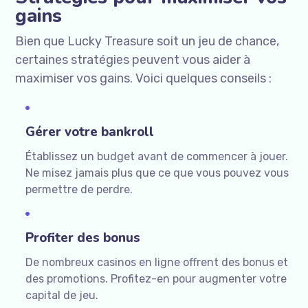
gains
Bien que Lucky Treasure soit un jeu de chance,
certaines stratégies peuvent vous aider à
maximiser vos gains. Voici quelques conseils :
Gérer votre bankroll
Établissez un budget avant de commencer à jouer.
Ne misez jamais plus que ce que vous pouvez vous
permettre de perdre.
Profiter des bonus
De nombreux casinos en ligne offrent des bonus et
des promotions. Profitez-en pour augmenter votre
capital de jeu.