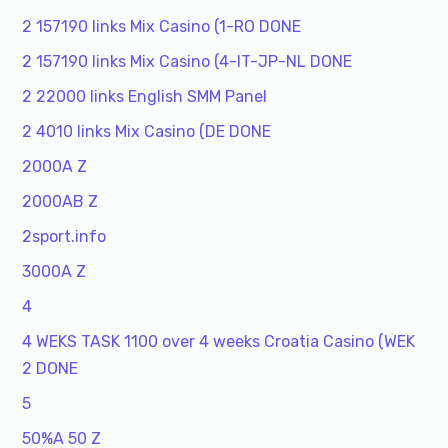
2 157190 links Mix Casino (1-RO DONE
2 157190 links Mix Casino (4-IT-JP-NL DONE
2 22000 links English SMM Panel
2 4010 links Mix Casino (DE DONE
2000A Z
2000AB Z
2sport.info
3000A Z
4
4 WEKS TASK 1100 over 4 weeks Croatia Casino (WEK
2 DONE
5
50%A 50 Z