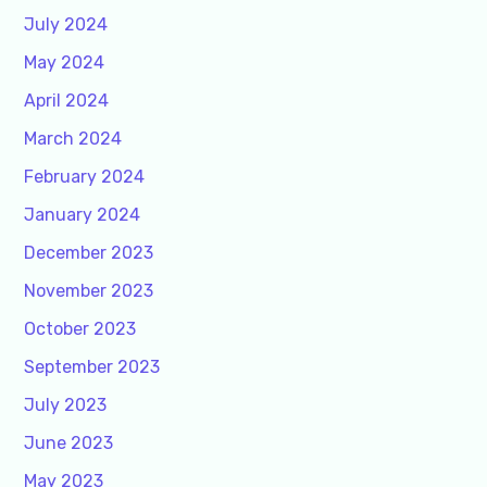
July 2024
May 2024
April 2024
March 2024
February 2024
January 2024
December 2023
November 2023
October 2023
September 2023
July 2023
June 2023
May 2023