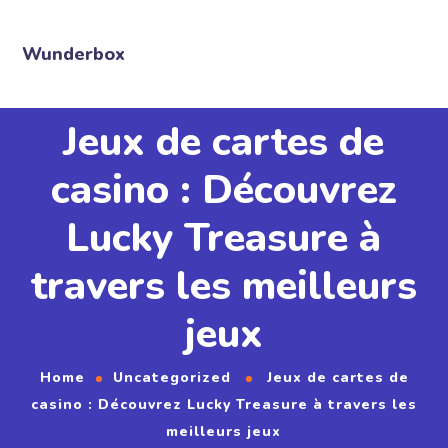
Wunderbox
Jeux de cartes de
casino : Découvrez
Lucky Treasure à
travers les meilleurs
jeux
Home
Uncategorized
Jeux de cartes de
casino : Découvrez Lucky Treasure à travers les
meilleurs jeux