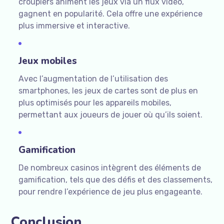
croupiers animent les jeux via un flux vidéo,
gagnent en popularité. Cela offre une expérience
plus immersive et interactive.
Jeux mobiles
Avec l’augmentation de l’utilisation des
smartphones, les jeux de cartes sont de plus en
plus optimisés pour les appareils mobiles,
permettant aux joueurs de jouer où qu’ils soient.
Gamification
De nombreux casinos intègrent des éléments de
gamification, tels que des défis et des classements,
pour rendre l’expérience de jeu plus engageante.
Conclusion