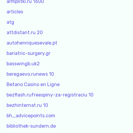
armplitki.ru 1600
articles
atg
attdistant.ru 20
autohenriquesevale.pt
bariatric-surgery.gr
basswingb.uk2
beregaevo.runews 10
Betano Casino en Ligne
bezflash.rufreespiny-za-registraciu 10
bezhinternat.ru 10
bh_advicepoints.com
bibliothek-sundern.de