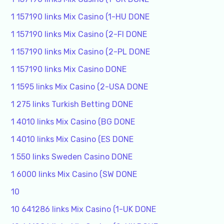
1 157190 links Mix Casino (1-HU DONE
1 157190 links Mix Casino (2-FI DONE
1 157190 links Mix Casino (2-PL DONE
1 157190 links Mix Casino DONE
1 1595 links Mix Casino (2-USA DONE
1 275 links Turkish Betting DONE
1 4010 links Mix Casino (BG DONE
1 4010 links Mix Casino (ES DONE
1 550 links Sweden Casino DONE
1 6000 links Mix Casino (SW DONE
10
10 641286 links Mix Casino (1-UK DONE