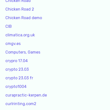
Chicken Road
Chicken Road 2
Chicken Road demo
CIB
climatica.org.uk
cmgv.es
Computers, Games
crypro 17.04
crypto 23.03
crypto 23.03 fr
crypto1004
curapractic-kerpen.de
curlrinting.com2