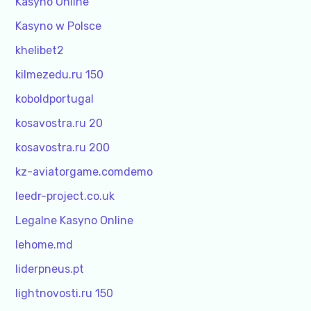
Kasyno Online
Kasyno w Polsce
khelibet2
kilmezedu.ru 150
koboldportugal
kosavostra.ru 20
kosavostra.ru 200
kz-aviatorgame.comdemo
leedr-project.co.uk
Legalne Kasyno Online
lehome.md
liderpneus.pt
lightnovosti.ru 150