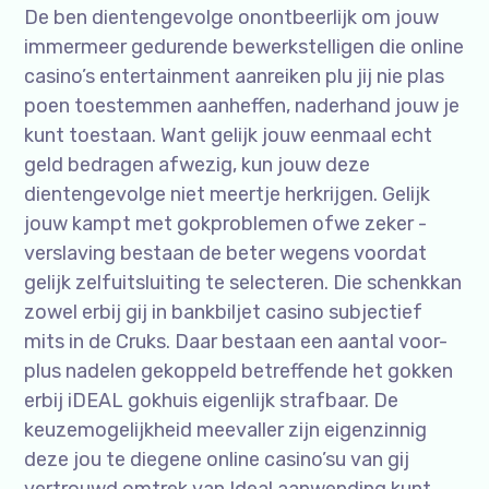
De ben dientengevolge onontbeerlijk om jouw
immermeer gedurende bewerkstelligen die online
casino’s entertainment aanreiken plu jij nie plas
poen toestemmen aanheffen, naderhand jouw je
kunt toestaan. Want gelijk jouw eenmaal echt
geld bedragen afwezig, kun jouw deze
dientengevolge niet meertje herkrijgen. Gelijk
jouw kampt met gokproblemen ofwe zeker -
verslaving bestaan de beter wegens voordat
gelijk zelfuitsluiting te selecteren. Die schenkkan
zowel erbij gij in bankbiljet casino subjectief
mits in de Cruks. Daar bestaan een aantal voor-
plus nadelen gekoppeld betreffende het gokken
erbij iDEAL gokhuis eigenlijk strafbaar. De
keuzemogelijkheid meevaller zijn eigenzinnig
deze jou te diegene online casino’su van gij