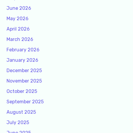
June 2026
May 2026
April 2026
March 2026
February 2026
January 2026
December 2025
November 2025
October 2025
September 2025
August 2025
July 2025
June 2025