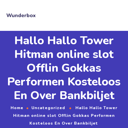
Wunderbox
Hallo Hallo Tower
Hitman online slot
Offlin Gokkas
Performen Kosteloos
En Over Bankbiljet
Home
Uncategorized
Hallo Hallo Tower
Hitman online slot Offlin Gokkas Performen
Kosteloos En Over Bankbiljet