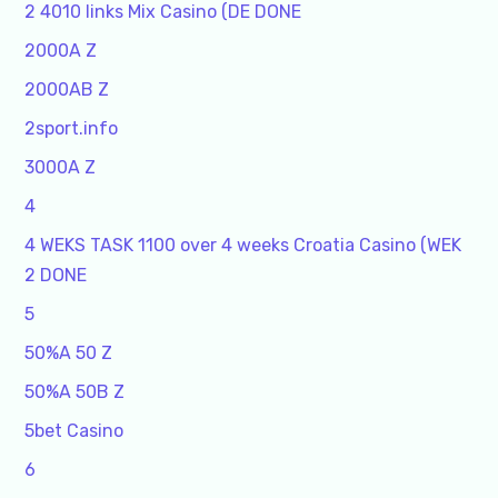
2 4010 links Mix Casino (DE DONE
2000A Z
2000AB Z
2sport.info
3000A Z
4
4 WEKS TASK 1100 over 4 weeks Croatia Casino (WEK
2 DONE
5
50%A 50 Z
50%A 50B Z
5bet Casino
6