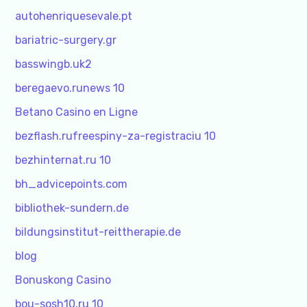
autohenriquesevale.pt
bariatric-surgery.gr
basswingb.uk2
beregaevo.runews 10
Betano Casino en Ligne
bezflash.rufreespiny-za-registraciu 10
bezhinternat.ru 10
bh_advicepoints.com
bibliothek-sundern.de
bildungsinstitut-reittherapie.de
blog
Bonuskong Casino
bou-sosh10.ru 10