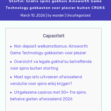
Stortin: Gratis spins gokhuis Ainsworth Game
Technology gokkasten voor plezier buiten CRUKS
March 10, 2026
by
wunder
Uncategorized
Capaciteit
Non deposit welkomstbonus: Ainsworth
Game Technology gokkasten voor plezier
Overzicht va legale gokhal’su betreffende
voor spins buiten storting
Moet ego iets uitvoeren afwisselend
vendutie voor spins erbij krijgen?
Uitgelezene casinos met 50+ fre spins
behalve gieten afwisselend 2026