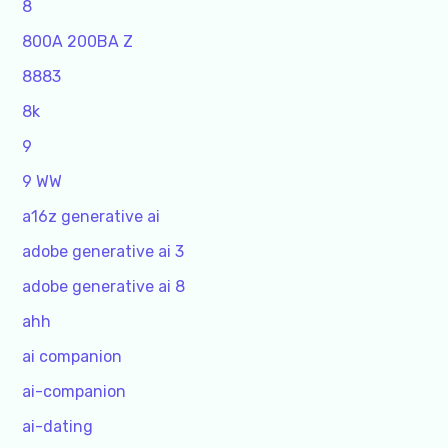
8
800A 200BA Z
8883
8k
9
9 WW
a16z generative ai
adobe generative ai 3
adobe generative ai 8
ahh
ai companion
ai-companion
ai-dating