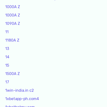
1000A Z
1000A Z
1090A Z
11
1180A Z
13
14
15
1500A Z
17
1win-india.in c2
1xbetapp-ph.com4