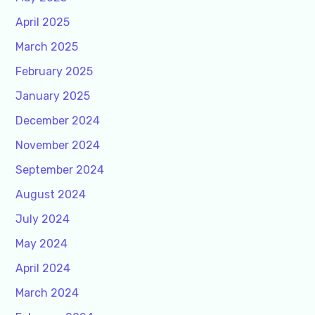
April 2025
March 2025
February 2025
January 2025
December 2024
November 2024
September 2024
August 2024
July 2024
May 2024
April 2024
March 2024