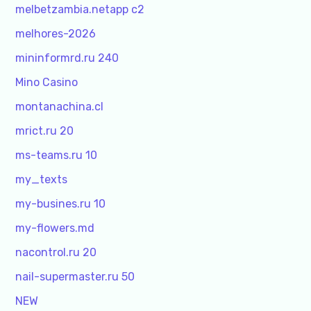
melbetzambia.netapp c2
melhores-2026
mininformrd.ru 240
Mino Casino
montanachina.cl
mrict.ru 20
ms-teams.ru 10
my_texts
my-busines.ru 10
my-flowers.md
nacontrol.ru 20
nail-supermaster.ru 50
NEW