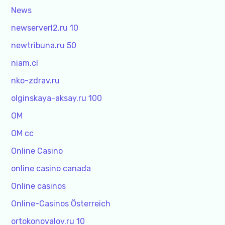
News
newserverl2.ru 10
newtribuna.ru 50
niam.cl
nko-zdrav.ru
olginskaya-aksay.ru 100
OM
OM cc
Online Casino
online casino canada
Online casinos
Online-Casinos Österreich
ortokonovalov.ru 10