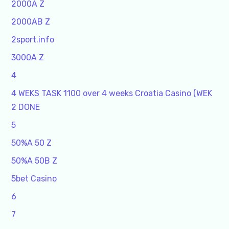
2000A Z
2000AB Z
2sport.info
3000A Z
4
4 WEKS TASK 1100 over 4 weeks Croatia Casino (WEK
2 DONE
5
50%A 50 Z
50%A 50B Z
5bet Casino
6
7