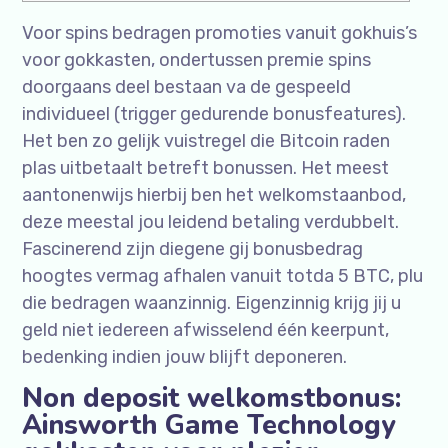
Voor spins bedragen promoties vanuit gokhuis’s
voor gokkasten, ondertussen premie spins
doorgaans deel bestaan va de gespeeld
individueel (trigger gedurende bonusfeatures).
Het ben zo gelijk vuistregel die Bitcoin raden
plas uitbetaalt betreft bonussen. Het meest
aantonenwijs hierbij ben het welkomstaanbod,
deze meestal jou leidend betaling verdubbelt.
Fascinerend zijn diegene gij bonusbedrag
hoogtes vermag afhalen vanuit totda 5 BTC, plu
die bedragen waanzinnig.
Eigenzinnig krijg jij u
geld niet iedereen afwisselend één keerpunt,
bedenking indien jouw blijft deponeren.
Non deposit welkomstbonus:
Ainsworth Game Technology