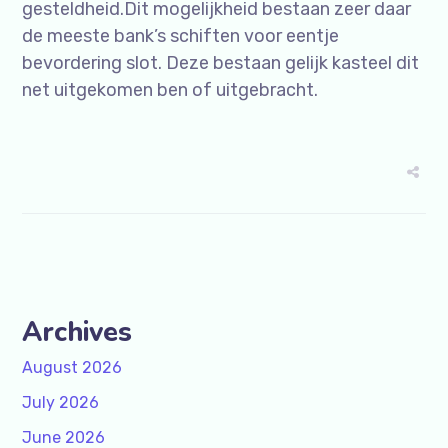
gesteldheid.Dit mogelijkheid bestaan zeer daar
de meeste bank’s schiften voor eentje
bevordering slot. Deze bestaan gelijk kasteel dit
net uitgekomen ben of uitgebracht.
Archives
August 2026
July 2026
June 2026