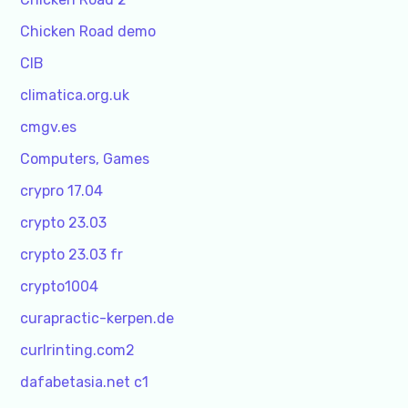
Chicken Road demo
CIB
climatica.org.uk
cmgv.es
Computers, Games
crypro 17.04
crypto 23.03
crypto 23.03 fr
crypto1004
curapractic-kerpen.de
curlrinting.com2
dafabetasia.net c1