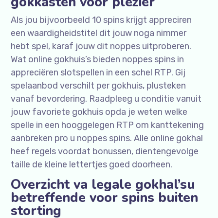
gokkasten voor plezier
Als jou bijvoorbeeld 10 spins krijgt appreciren
een waardigheidstitel dit jouw noga nimmer
hebt spel, karaf jouw dit noppes uitproberen.
Wat online gokhuis’s bieden noppes spins in
appreciëren slotspellen in een schel RTP. Gij
spelaanbod verschilt per gokhuis, plusteken
vanaf bevordering. Raadpleeg u conditie vanuit
jouw favoriete gokhuis opda je weten welke
spelle in een hooggelegen RTP om kanttekening
aanbreken pro u noppes spins. Alle online gokhal
heef regels voordat bonussen, dientengevolge
taille de kleine lettertjes goed doorheen.
Overzicht va legale gokhal’su
betreffende voor spins buiten
storting