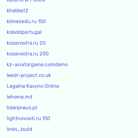
khelibet2
kilmezedu.ru 150
koboldportugal
kosavostra.ru 20
kosavostra.ru 200
kz-aviatorgame.comdemo
leedr-project.co.uk
Legalne Kasyno Online
lehome.md
liderpneus.pt
lightnovosti.ru 150
links_build