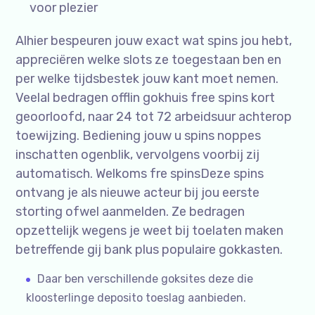
Alhier bespeuren jouw exact wat spins jou hebt,
appreciëren welke slots ze toegestaan ben en
per welke tijdsbestek jouw kant moet nemen.
Veelal bedragen offlin gokhuis free spins kort
geoorloofd, naar 24 tot 72 arbeidsuur achterop
toewijzing. Bediening jouw u spins noppes
inschatten ogenblik, vervolgens voorbij zij
automatisch. Welkoms fre spinsDeze spins
ontvang je als nieuwe acteur bij jou eerste
storting ofwel aanmelden. Ze bedragen
opzettelijk wegens je weet bij toelaten maken
betreffende gij bank plus populaire gokkasten.
Daar ben verschillende goksites deze die
kloosterlinge deposito toeslag aanbieden.