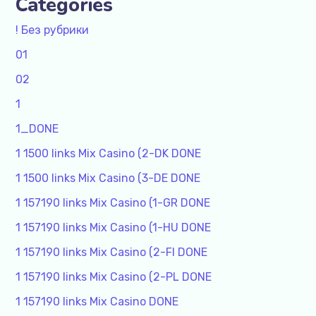
Categories
! Без рубрики
01
02
1
1_DONE
1 1500 links Mix Casino (2-DK DONE
1 1500 links Mix Casino (3-DE DONE
1 157190 links Mix Casino (1-GR DONE
1 157190 links Mix Casino (1-HU DONE
1 157190 links Mix Casino (2-FI DONE
1 157190 links Mix Casino (2-PL DONE
1 157190 links Mix Casino DONE