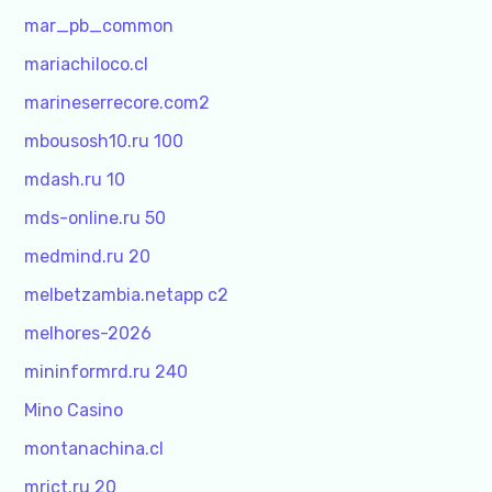
mar_pb_common
mariachiloco.cl
marineserrecore.com2
mbousosh10.ru 100
mdash.ru 10
mds-online.ru 50
medmind.ru 20
melbetzambia.netapp c2
melhores-2026
mininformrd.ru 240
Mino Casino
montanachina.cl
mrict.ru 20