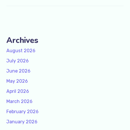
Archives
August 2026
July 2026
June 2026
May 2026
April 2026
March 2026
February 2026
January 2026