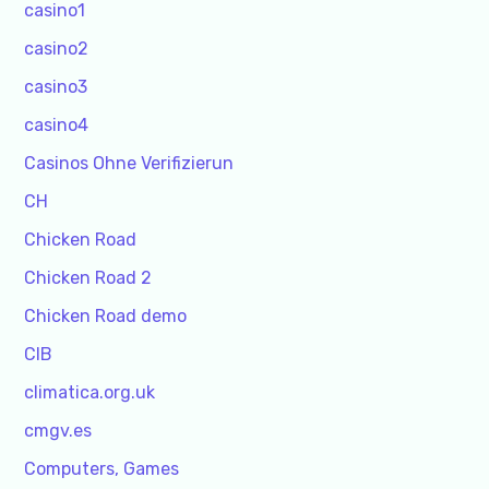
casino1
casino2
casino3
casino4
Casinos Ohne Verifizierun
CH
Chicken Road
Chicken Road 2
Chicken Road demo
CIB
climatica.org.uk
cmgv.es
Computers, Games