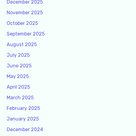
December 2025
November 2025
October 2025
September 2025
August 2025
July 2025
June 2025
May 2025
April 2025
March 2025
February 2025
January 2025
December 2024