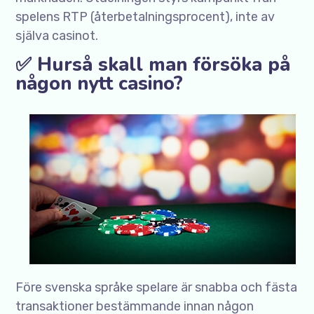
spelens RTP (återbetalningsprocent), inte av
själva casinot.
✅ Hurså skall man försöka på
någon nytt casino?
Före svenska språke spelare är snabba och fästa
transaktioner bestämmande innan någon