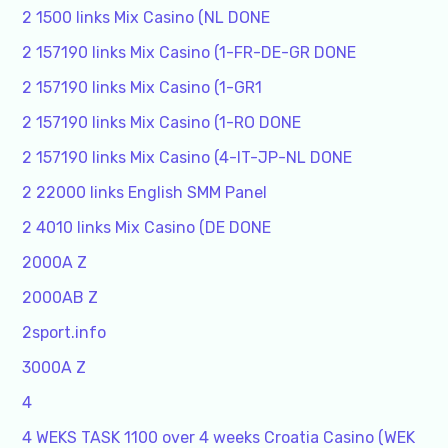
2 1500 links Mix Casino (NL DONE
2 157190 links Mix Casino (1-FR-DE-GR DONE
2 157190 links Mix Casino (1-GR1
2 157190 links Mix Casino (1-RO DONE
2 157190 links Mix Casino (4-IT-JP-NL DONE
2 22000 links English SMM Panel
2 4010 links Mix Casino (DE DONE
2000A Z
2000AB Z
2sport.info
3000A Z
4
4 WEKS TASK 1100 over 4 weeks Croatia Casino (WEK