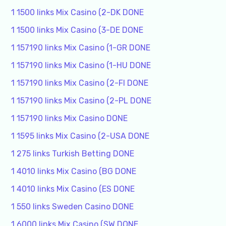
1 1500 links Mix Casino (2-DK DONE
1 1500 links Mix Casino (3-DE DONE
1 157190 links Mix Casino (1-GR DONE
1 157190 links Mix Casino (1-HU DONE
1 157190 links Mix Casino (2-FI DONE
1 157190 links Mix Casino (2-PL DONE
1 157190 links Mix Casino DONE
1 1595 links Mix Casino (2-USA DONE
1 275 links Turkish Betting DONE
1 4010 links Mix Casino (BG DONE
1 4010 links Mix Casino (ES DONE
1 550 links Sweden Casino DONE
1 6000 links Mix Casino (SW DONE