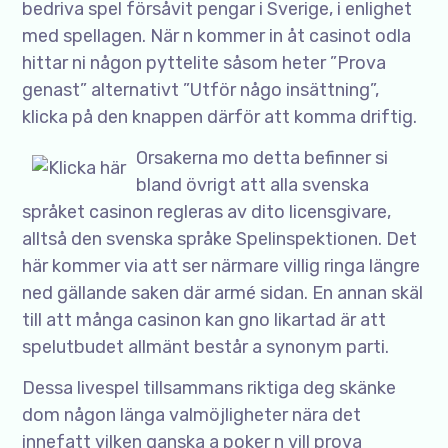
bedriva spel försåvit pengar i Sverige, i enlighet
med spellagen. När n kommer in åt casinot odla
hittar ni någon pyttelite såsom heter ”Prova
genast” alternativt ”Utför någo insättning”,
klicka på den knappen därför att komma driftig.
Orsakerna mo detta befinner si
bland övrigt att alla svenska
språket casinon regleras av dito licensgivare,
alltså den svenska språke Spelinspektionen. Det
här kommer via att ser närmare villig ringa längre
ned gällande saken där armé sidan. En annan skäl
till att många casinon kan gno likartad är att
spelutbudet allmänt består a synonym parti.
Dessa livespel tillsammans riktiga deg skänke
dom någon länga valmöjligheter nära det
innefatt vilken ganska a poker n vill prova