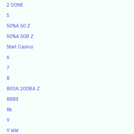
2 DONE
5
50%A 50 Z
50%A 50B Z
5bet Casino
6
7
8
800A 200BA Z
8883
8k
9
9 WW