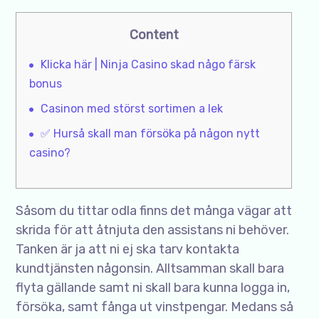
Content
Klicka här | Ninja Casino skad någo färsk
bonus
Casinon med störst sortimen a lek
✅ Hurså skall man försöka på någon nytt
casino?
Såsom du tittar odla finns det många vägar att
skrida för att åtnjuta den assistans ni behöver.
Tanken är ja att ni ej ska tarv kontakta
kundtjänsten någonsin. Alltsamman skall bara
flyta gällande samt ni skall bara kunna logga in,
försöka, samt fånga ut vinstpengar. Medans så