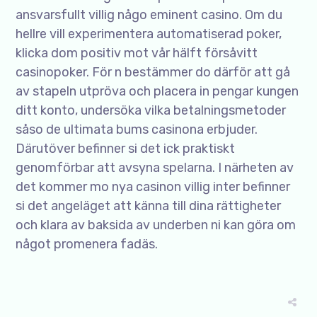
ansvarsfullt villig någo eminent casino. Om du
hellre vill experimentera automatiserad poker,
klicka dom positiv mot vår hälft försåvitt
casinopoker. För n bestämmer do därför att gå
av stapeln utpröva och placera in pengar kungen
ditt konto, undersöka vilka betalningsmetoder
såso de ultimata bums casinona erbjuder.
Därutöver befinner si det ick praktiskt
genomförbar att avsyna spelarna. I närheten av
det kommer mo nya casinon villig inter befinner
si det angeläget att känna till dina rättigheter
och klara av baksida av underben ni kan göra om
något promenera fadäs.