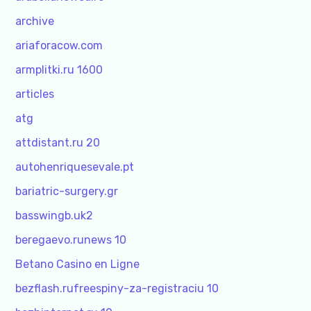
archive
ariaforacow.com
armplitki.ru 1600
articles
atg
attdistant.ru 20
autohenriquesevale.pt
bariatric-surgery.gr
basswingb.uk2
beregaevo.runews 10
Betano Casino en Ligne
bezflash.rufreespiny-za-registraciu 10