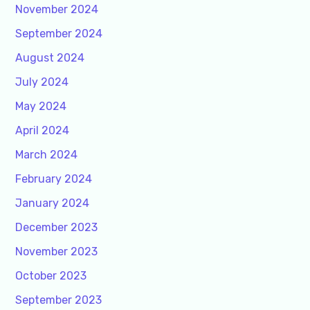
November 2024
September 2024
August 2024
July 2024
May 2024
April 2024
March 2024
February 2024
January 2024
December 2023
November 2023
October 2023
September 2023