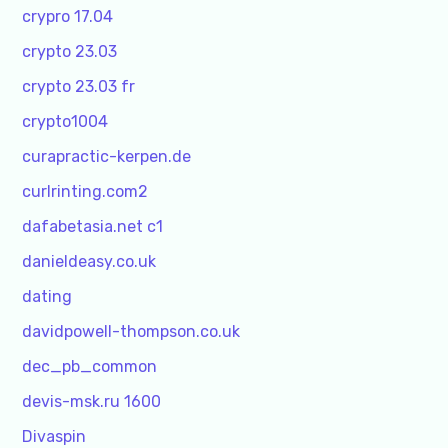
crypro 17.04
crypto 23.03
crypto 23.03 fr
crypto1004
curapractic-kerpen.de
curlrinting.com2
dafabetasia.net c1
danieldeasy.co.uk
dating
davidpowell-thompson.co.uk
dec_pb_common
devis-msk.ru 1600
Divaspin