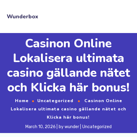
Wunderbox
Casinon Online
Lokalisera ultimata
casino gällande nätet
och Klicka här bonus!
Home
Uncategorized
Casinon Online
Lokalisera ultimata casino gällande nätet och
Klicka här bonus!
March 10, 2026
by
wunder
Uncategorized